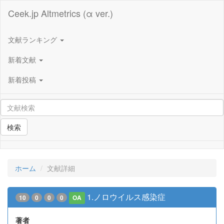
Ceek.jp Altmetrics (α ver.)
文献ランキング
新着文献
新着投稿
検索
ホーム
文献詳細
1.ノロウイルス感染症
10
0
0
0
OA
著者