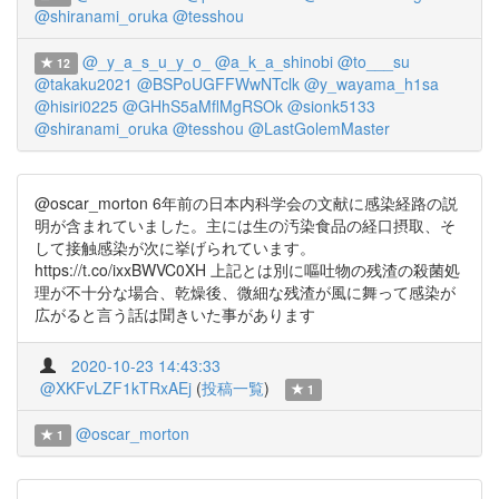
@shiranami_oruka
@tesshou
@_y_a_s_u_y_o_
@a_k_a_shinobi
@to___su
12
@takaku2021
@BSPoUGFFWwNTclk
@y_wayama_h1sa
@hisiri0225
@GHhS5aMflMgRSOk
@sionk5133
@shiranami_oruka
@tesshou
@LastGolemMaster
@oscar_morton 6年前の日本内科学会の文献に感染経路の説
明が含まれていました。主には生の汚染食品の経口摂取、そ
して接触感染が次に挙げられています。
https://t.co/ixxBWVC0XH 上記とは別に嘔吐物の残渣の殺菌処
理が不十分な場合、乾燥後、微細な残渣が風に舞って感染が
広がると言う話は聞きいた事があります
2020-10-23 14:43:33
@XKFvLZF1kTRxAEj
(
投稿一覧
)
1
@oscar_morton
1