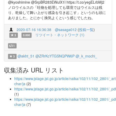
@kyoshimine @SrpBR283EWulX1I https://t.co/yegELrbMj2
ノロウイルスの「吐物を処理しても環境ではウイルスは残
り、乾燥して舞い上がり感染を引き起こす」というのも頭に
ありました。とにかく換気よくという感じでしたね。
2020-07-16 16:36:38
@sasaga012
(
投稿一覧
)
リツイート・ネットワーク (1)
3
0.000
1
@akht_51
@ZRrKcYTGSNQPW6P
@_k_mochi_
3
収集済み URL リスト
https://www.jstage.jst.go.jp/article/naika/102/11/102_2801/_arti
char/ja
(2)
https://www.jstage.jst.go.jp/article/naika/102/11/102_2801/_pd
(1)
https://www.jstage.jst.go.jp/article/naika/102/11/102_2801/_pdf
char/ja
(7)