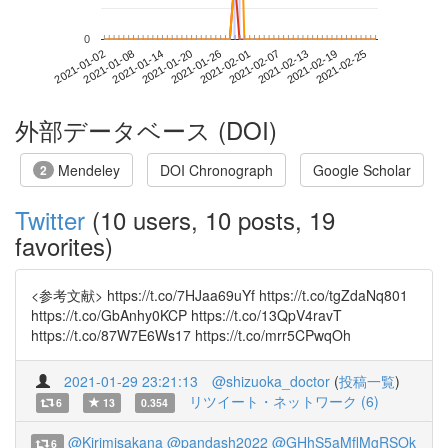
0
2021-02-19
2021-01-02
2021-01-20
2021-02-07
2021-02-25
2021-01-08
2021-01-26
2021-02-13
2021-01-14
2021-02-01
外部データベース (DOI)
Mendeley
DOI Chronograph
Google Scholar
2
Twitter
(10 users, 10 posts, 19
favorites)
<参考文献> https://t.co/7HJaa69uYf https://t.co/tgZdaNq801
https://t.co/GbAnhy0KCP https://t.co/13QpV4ravT
https://t.co/87W7E6Ws17 https://t.co/mrr5CPwqOh
2021-01-29 23:21:13
@shizuoka_doctor
(
投稿一覧
)
リツイート・ネットワーク (6)
6
13
0.354
@Kirimisakana
@pandash2022
@GHhS5aMflMgRSOk
6