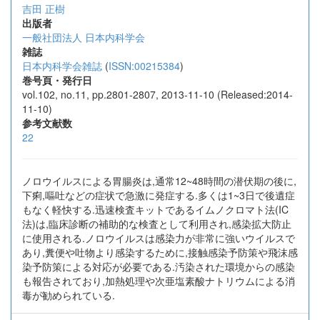
吉田 正樹
出版者
一般社団法人 日本内科学会
雑誌
日本内科学会雑誌
(
ISSN:00215384
)
巻号頁・発行日
vol.102, no.11, pp.2801-2807, 2013-11-10 (Released:2014-
11-10)
参考文献数
22
ノロウイルスによる胃腸炎は,通常12~48時間の潜伏期の後に,
下痢,嘔吐などの症状で急激に発症する.多くは1~3日で後遺症
もなく軽快する.迅速検査キットであるイムノクロマト法(IC
法)は,臨床診断の補助的な検査として利用され,感染拡大防止
に使用される.ノロウイルスは感染力が非常に強いウイルスで
あり,糞便や吐物より感染するために,接触感染予防策や飛沫感
染予防策による対応が必要である.汚染された環境からの感染
も報告されており,加熱処理や次亜塩素酸ナトリウムによる消
毒が勧められている.