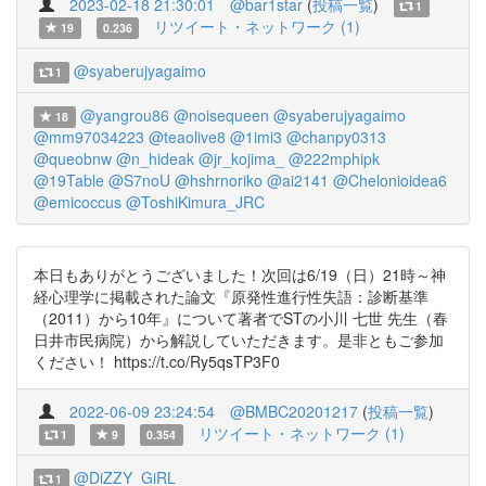
2023-02-18 21:30:01
@bar1star
(
投稿一覧
)
1
リツイート・ネットワーク (1)
19
0.236
@syaberujyagaimo
1
@yangrou86
@noisequeen
@syaberujyagaimo
18
@mm97034223
@teaolive8
@1imi3
@chanpy0313
@queobnw
@n_hideak
@jr_kojima_
@222mphipk
@19Table
@S7noU
@hshrnoriko
@ai2141
@Chelonioidea6
@emicoccus
@ToshiKimura_JRC
本日もありがとうございました！次回は6/19（日）21時～神
経心理学に掲載された論文『原発性進行性失語：診断基準
（2011）から10年』について著者でSTの小川 七世 先生（春
日井市民病院）から解説していただきます。是非ともご参加
ください！ https://t.co/Ry5qsTP3F0
2022-06-09 23:24:54
@BMBC20201217
(
投稿一覧
)
リツイート・ネットワーク (1)
1
9
0.354
@DiZZY_GiRL
1