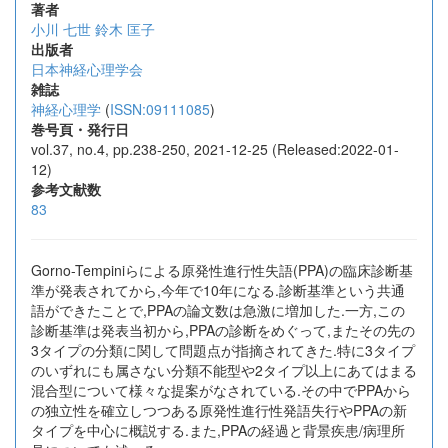
著者
小川 七世
鈴木 匡子
出版者
日本神経心理学会
雑誌
神経心理学
(
ISSN:09111085
)
巻号頁・発行日
vol.37, no.4, pp.238-250, 2021-12-25 (Released:2022-01-
12)
参考文献数
83
Gorno-Tempiniらによる原発性進行性失語(PPA)の臨床診断基
準が発表されてから,今年で10年になる.診断基準という共通
語ができたことで,PPAの論文数は急激に増加した.一方,この
診断基準は発表当初から,PPAの診断をめぐって,またその先の
3タイプの分類に関して問題点が指摘されてきた.特に3タイプ
のいずれにも属さない分類不能型や2タイプ以上にあてはまる
混合型について様々な提案がなされている.その中でPPAから
の独立性を確立しつつある原発性進行性発語失行やPPAの新
タイプを中心に概説する.また,PPAの経過と背景疾患/病理所