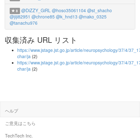
@DiZZY_GiRL
@hoso35061104
@st_shacho
8
@jiji82951
@chrone85
@k_hnd13
@mako_0325
@tanachu976
収集済み URL リスト
https://www.jstage.jst.go.jp/article/neuropsychology/37/4/37_17
char/ja
(2)
https://www.jstage.jst.go.jp/article/neuropsychology/37/4/37_1
char/ja
(2)
ヘルプ
ご意見はこちら
TechTech Inc.