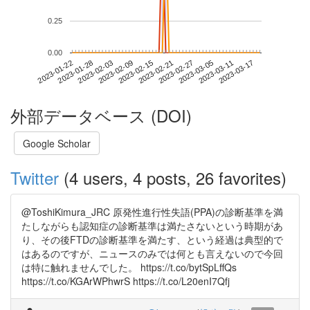
0.25
0.00
2023-03-11
2023-01-22
2023-02-09
2023-02-27
2023-03-17
2023-01-28
2023-02-15
2023-03-05
2023-02-03
2023-02-21
外部データベース (DOI)
Google Scholar
Twitter
(4 users, 4 posts, 26 favorites)
@ToshiKimura_JRC 原発性進行性失語(PPA)の診断基準を満
たしながらも認知症の診断基準は満たさないという時期があ
り、その後FTDの診断基準を満たす、という経過は典型的で
はあるのですが、ニュースのみでは何とも言えないので今回
は特に触れませんでした。 https://t.co/bytSpLffQs
https://t.co/KGArWPhwrS https://t.co/L20enI7Qfj