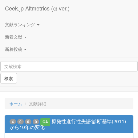
Ceek.jp Altmetrics (α ver.)
文献ランキング
新着文献
新着投稿
検索
ホーム
文献詳細
原発性進行性失語:診断基準(2011)
4
0
0
0
OA
から10年の変化