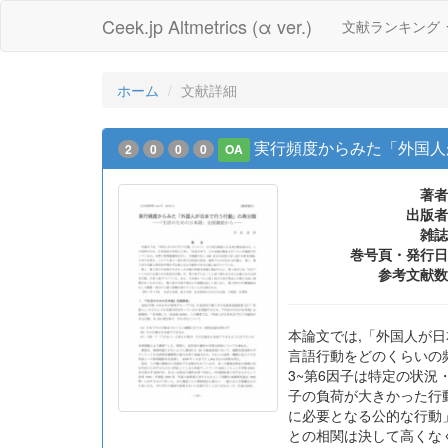
Ceek.jp Altmetrics (α ver.)
文献ランキング
ホーム
文献詳細
実行頻度からみた「外国人
2
0
0
0
OA
著者
出版者
雑誌
巻号頁・発行日
参考文献数
本論文では,「外国人が
言語行動をどのくらいの
3~第6因子は特定の状況
子の負荷が大きかった行
に必要となる公的な行動
との相関は決して高くな