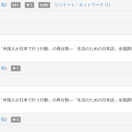
一覧
)
リツイート・ネットワーク (1)
1
1
0.000
た「外国人が日本で行う行動」の再分類―「生活のための日本語」全国調
文
一覧
)
1
た「外国人が日本で行う行動」の再分類―「生活のための日本語」全国調
文
一覧
)
2