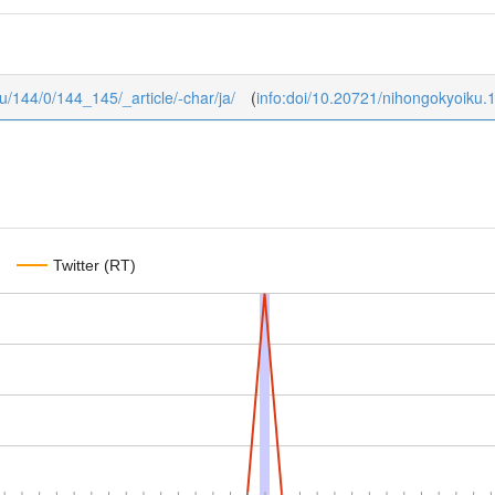
ku/144/0/144_145/_article/-char/ja/
(
info:doi/10.20721/nihongokyoiku
Twitter (RT)