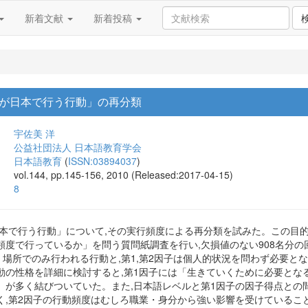
新着文献
新着投稿
が日本で行う行動」の再分類
宇佐美 洋
公益社団法人 日本語教育学会
日本語教育
(
ISSN:03894037
)
vol.144, pp.145-156, 2010 (Released:2017-04-15)
8
日本で行う行動」について,その実行頻度による再分類を試みた。この目的
頻度で行っているか」を問う質問紙調査を行い,欠損値のない908名分の
・場所でのみ行われる行動と,第1,第2因子は個人的状況を問わず必要とな
動の性格を詳細に検討すると,第1因子には「生きていくために必要とな
」が多く結びついていた。また,日本語レベルと第1因子の因子得点との
く,第2因子の行動頻度はむしろ職業・身分から強い影響を受けているこ