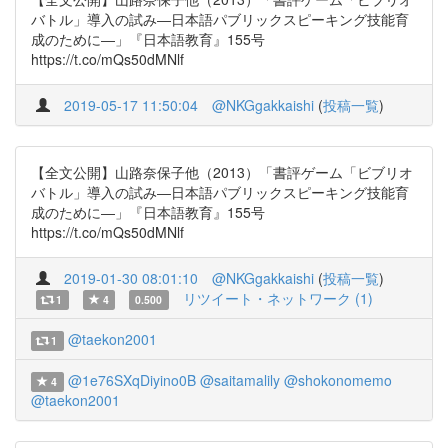
バトル」導入の試み―日本語パブリックスピーキング技能育
成のために―」『日本語教育』155号
https://t.co/mQs50dMNlf
2019-05-17 11:50:04
@NKGgakkaishi
(
投稿一覧
)
【全文公開】山路奈保子他（2013）「書評ゲーム「ビブリオ
バトル」導入の試み―日本語パブリックスピーキング技能育
成のために―」『日本語教育』155号
https://t.co/mQs50dMNlf
2019-01-30 08:01:10
@NKGgakkaishi
(
投稿一覧
)
リツイート・ネットワーク (1)
1
4
0.500
@taekon2001
1
@1e76SXqDiyino0B
@saitamalily
@shokonomemo
4
@taekon2001