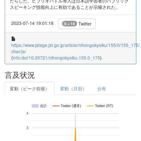
たらした。ビブリオバトル導入は日本語学習者のパブリック
スピーキング技能向上に有効であることが示唆された。
2023-07-14 19:01:18
Twitter
5 + 14
https://www.jstage.jst.go.jp/article/nihongokyoiku/155/0/155_175/_
char/ja/
(
info:doi/10.20721/nihongokyoiku.155.0_175
)
言及状況
変動（ピーク前後）
変動（月別）
分布
合計
Twitter (通常)
Twitter (RT)
4
3