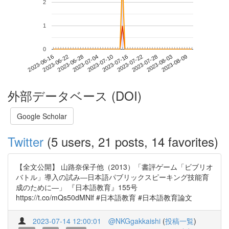
2
1
0
2023-08-03
2023-06-16
2023-07-04
2023-07-22
2023-08-09
2023-06-22
2023-07-10
2023-07-28
2023-06-28
2023-07-16
外部データベース (DOI)
Google Scholar
Twitter
(5 users, 21 posts, 14 favorites)
【全文公開】 山路奈保子他（2013）「書評ゲーム「ビブリオ
バトル」導入の試み―日本語パブリックスピーキング技能育
成のために―」 『日本語教育』155号
https://t.co/mQs50dMNlf #日本語教育 #日本語教育論文
2023-07-14 12:00:01
@NKGgakkaishi
(
投稿一覧
)