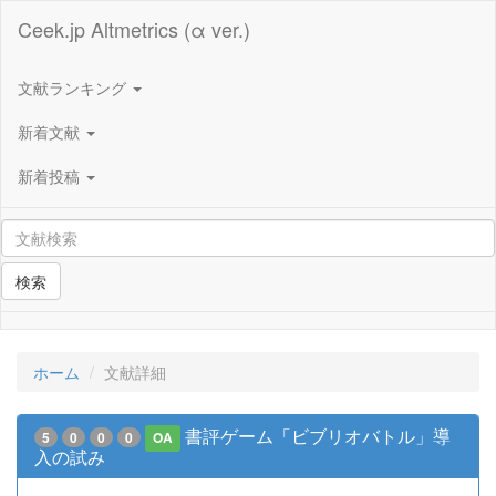
Ceek.jp Altmetrics (α ver.)
文献ランキング
新着文献
新着投稿
検索
ホーム
文献詳細
書評ゲーム「ビブリオバトル」導
5
0
0
0
OA
入の試み