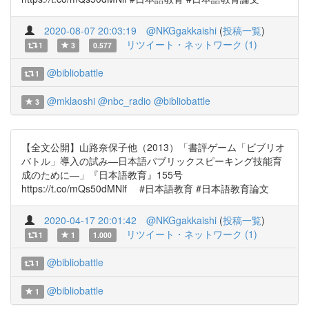
2020-08-07 20:03:19
@NKGgakkaishi
(
投稿一覧
)
リツイート・ネットワーク (1)
1
3
0.577
@bibliobattle
1
@mklaoshi
@nbc_radio
@bibliobattle
3
【全文公開】山路奈保子他（2013）「書評ゲーム「ビブリオ
バトル」導入の試み―日本語パブリックスピーキング技能育
成のために―」『日本語教育』155号
https://t.co/mQs50dMNlf #日本語教育 #日本語教育論文
2020-04-17 20:01:42
@NKGgakkaishi
(
投稿一覧
)
リツイート・ネットワーク (1)
1
1
1.000
@bibliobattle
1
@bibliobattle
1