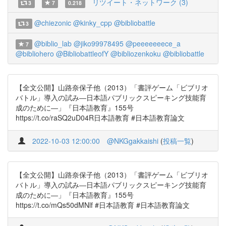
リツイート・ネットワーク (3)
3
7
0.218
@chiezonic
@kinky_cpp
@bibliobattle
3
@biblio_lab
@jiko99978495
@peeeeeeece_a
7
@bibliohero
@BibliobattleofY
@bibliozenkoku
@bibliobattle
【全文公開】山路奈保子他（2013）「書評ゲーム「ビブリオ
バトル」導入の試み―日本語パブリックスピーキング技能育
成のために―」『日本語教育』155号
https://t.co/raSQ2uD04R日本語教育 #日本語教育論文
2022-10-03 12:00:00
@NKGgakkaishi
(
投稿一覧
)
【全文公開】山路奈保子他（2013）「書評ゲーム「ビブリオ
バトル」導入の試み―日本語パブリックスピーキング技能育
成のために―」『日本語教育』155号
https://t.co/mQs50dMNlf #日本語教育 #日本語教育論文