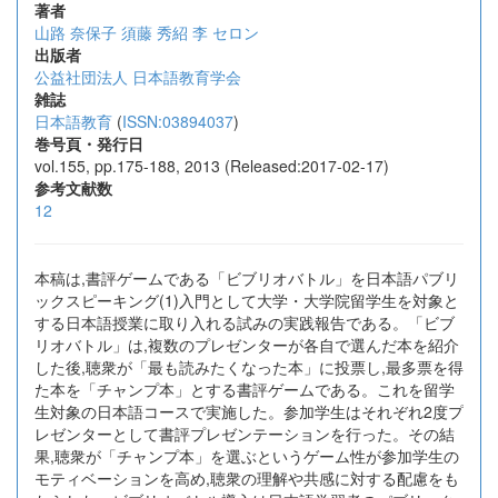
著者
山路 奈保子
須藤 秀紹
李 セロン
出版者
公益社団法人 日本語教育学会
雑誌
日本語教育
(
ISSN:03894037
)
巻号頁・発行日
vol.155, pp.175-188, 2013 (Released:2017-02-17)
参考文献数
12
本稿は,書評ゲームである「ビブリオバトル」を日本語パブリ
ックスピーキング(1)入門として大学・大学院留学生を対象と
する日本語授業に取り入れる試みの実践報告である。「ビブ
リオバトル」は,複数のプレゼンターが各自で選んだ本を紹介
した後,聴衆が「最も読みたくなった本」に投票し,最多票を得
た本を「チャンプ本」とする書評ゲームである。これを留学
生対象の日本語コースで実施した。参加学生はそれぞれ2度プ
レゼンターとして書評プレゼンテーションを行った。その結
果,聴衆が「チャンプ本」を選ぶというゲーム性が参加学生の
モティベーションを高め,聴衆の理解や共感に対する配慮をも