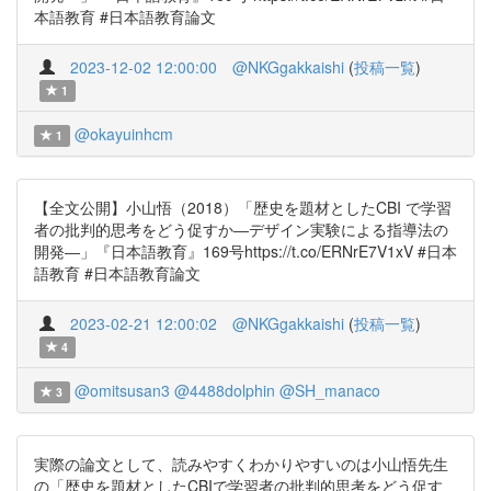
本語教育 #日本語教育論文
2023-12-02 12:00:00
@NKGgakkaishi
(
投稿一覧
)
1
@okayuinhcm
1
【全文公開】小山悟（2018）「歴史を題材としたCBI で学習
者の批判的思考をどう促すか―デザイン実験による指導法の
開発―」『日本語教育』169号https://t.co/ERNrE7V1xV #日本
語教育 #日本語教育論文
2023-02-21 12:00:02
@NKGgakkaishi
(
投稿一覧
)
4
@omitsusan3
@4488dolphin
@SH_manaco
3
実際の論文として、読みやすくわかりやすいのは小山悟先生
の「歴史を題材としたCBIで学習者の批判的思考をどう促す