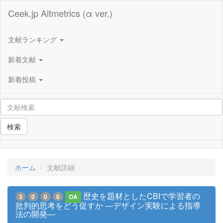
Ceek.jp Altmetrics (α ver.)
文献ランキング
新着文献
新着投稿
検索
ホーム
文献詳細
歴史を題材としたCBIで学習者の
3
0
0
0
OA
批判的思考をどう促すか ―デザイン実験による指導
法の開発―