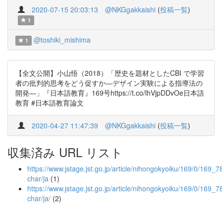
2020-07-15 20:03:13
@NKGgakkaishi
(
投稿一覧
)
1
@toshiki_mishima
1
【全文公開】小山悟（2018）「歴史を題材としたCBI で学習
者の批判的思考をどう促すか―デザイン実験による指導法の
開発―」『日本語教育』169号https://t.co/lhVjpDDvOe日本語
教育 #日本語教育論文
2020-04-27 11:47:39
@NKGgakkaishi
(
投稿一覧
)
収集済み URL リスト
https://www.jstage.jst.go.jp/article/nihongokyoiku/169/0/169_78
char/ja
(1)
https://www.jstage.jst.go.jp/article/nihongokyoiku/169/0/169_78
char/ja/
(2)