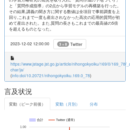
と「質問作成指導」の2点から学習モデルの再構築を行った。
その結果,講義の聞き方に関する数値は全項目で事前調査を上
回り,これまで一度も産出されなかった高次の応用的質問が初
めて産出された。また,質問の長さもこれまでの最高値の5倍
を超えるものとなった。
2023-12-02 12:00:00
Twitter
3 + 8
https://www.jstage.jst.go.jp/article/nihongokyoiku/169/0/169_78/_ar
char/ja/
(
info:doi/10.20721/nihongokyoiku.169.0_78
)
言及状況
変動（ピーク前後）
変動（月別）
分布
合計
Twitter (通常)
1.00