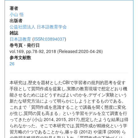
著者
小山 悟
出版者
公益社団法人 日本語教育学会
雑誌
日本語教育
(
ISSN:03894037
)
巻号頁・発行日
vol.169, pp.78-92, 2018 (Released:2020-04-26)
参考文献数
26
本研究は,歴史を題材としたCBIで学習者の批判的思考を促す
手段として質問作成を提案し,実際の教育現場で想定どおり機
能させるためにはどうすればよいのかを,デザイン実験という
新たな研究方法によって明らかにしようとするものである。
これまで「質問作成を意識することで講義を聞く態度に変化
が生じ,質問の質も高まる」という学習モデルを立て調査を行
ってきたが (小山 2014, 2015, 2017),想定したような結果は得
られなかった。そこで本研究では,質問作成が精緻化という学
習方略の1つであることから,篠ヶ谷 (2012) や湯澤 (2009) ら
の学習方略研究の知見を取り入れ,「質問作成の下地づくり」