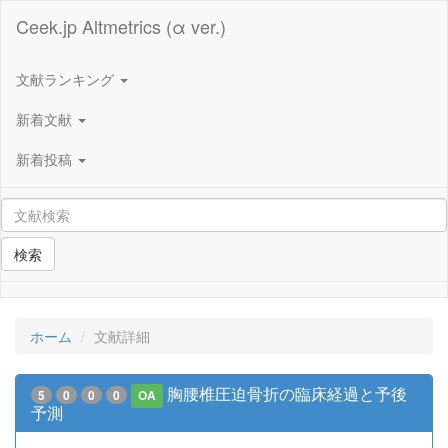
Ceek.jp Altmetrics (α ver.)
文献ランキング
新着文献
新着投稿
検索
ホーム
文献詳細
胸腰椎圧迫骨折の臨床経過と予後
5
0
0
0
OA
予測