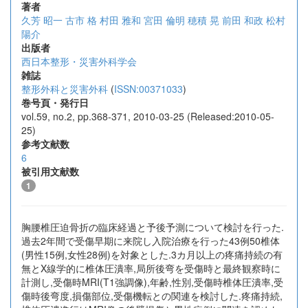
著者
久芳 昭一
古市 格
村田 雅和
宮田 倫明
穂積 晃
前田 和政
松村
陽介
出版者
西日本整形・災害外科学会
雑誌
整形外科と災害外科
(
ISSN:00371033
)
巻号頁・発行日
vol.59, no.2, pp.368-371, 2010-03-25 (Released:2010-05-
25)
参考文献数
6
被引用文献数
1
胸腰椎圧迫骨折の臨床経過と予後予測について検討を行った.
過去2年間で受傷早期に来院し入院治療を行った43例50椎体
(男性15例,女性28例)を対象とした.3カ月以上の疼痛持続の有
無とX線学的に椎体圧潰率,局所後弯を受傷時と最終観察時に
計測し,受傷時MRI(T1強調像),年齢,性別,受傷時椎体圧潰率,受
傷時後弯度,損傷部位,受傷機転との関連を検討した.疼痛持続,