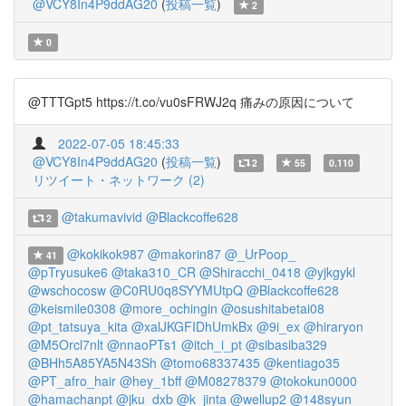
@VCY8In4P9ddAG20
(
投稿一覧
)
2
0
@TTTGpt5 https://t.co/vu0sFRWJ2q 痛みの原因について
2022-07-05 18:45:33
@VCY8In4P9ddAG20
(
投稿一覧
)
2
55
0.110
リツイート・ネットワーク (2)
@takumavivid
@Blackcoffe628
2
@kokikok987
@makorin87
@_UrPoop_
41
@pTryusuke6
@taka310_CR
@Shiracchi_0418
@yjkgykl
@wschocosw
@C0RU0q8SYYMUtpQ
@Blackcoffe628
@keismile0308
@more_ochingin
@osushitabetai08
@pt_tatsuya_kita
@xalJKGFIDhUmkBx
@9i_ex
@hiraryon
@M5Orcl7nlt
@nnaoPTs1
@itch_i_pt
@sibasiba329
@BHh5A85YA5N43Sh
@tomo68337435
@kentiago35
@PT_afro_hair
@hey_1bff
@M08278379
@tokokun0000
@hamachanpt
@jku_dxb
@k_jinta
@wellup2
@148syun