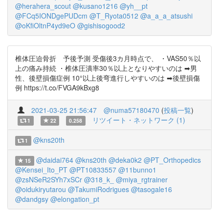
@herahera_scout
@kusano1216
@yh__pt
@FCq5IONDgePUDcm
@T_Ryota0512
@a_a_a_atsushi
@oKfiOltnP4yd9eO
@gishisogood2
椎体圧迫骨折 予後予測 受傷後3カ月時点で、 ・VAS50％以
上の痛み持続 ・椎体圧潰率30％以上となりやすいのは ➡男
性、後壁損傷症例 10°以上後弯進行しやすいのは ➡後壁損傷
例 https://t.co/FVGA9kBxg8
2021-03-25 21:56:47
@numa57180470
(
投稿一覧
)
リツイート・ネットワーク (1)
1
22
0.258
@kns20th
1
@daidai764
@kns20th
@deka0k2
@PT_Orthopedics
15
@Kensei_Ito_PT
@PT10833557
@11bunno1
@zsNSeR2SYh7xSCr
@318_k_
@miya_rgtrainer
@oidukiryutarou
@TakumiRodrigues
@tasogale16
@dandgsy
@elongation_pt