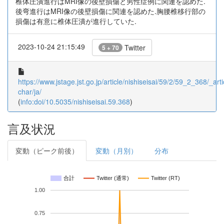
椎体圧潰進行はMRI像の後壁損傷と男性症例に関連を認めた.
後弯進行はMRI像の後壁損傷に関連を認めた.胸腰椎移行部の
損傷は有意に椎体圧潰が進行していた.
2023-10-24 21:15:49
Twitter
5 + 70
https://www.jstage.jst.go.jp/article/nishiseisai/59/2/59_2_368/_arti
char/ja/
(
info:doi/10.5035/nishiseisai.59.368
)
言及状況
変動（ピーク前後）
変動（月別）
分布
合計
Twitter (通常)
Twitter (RT)
1.00
0.75