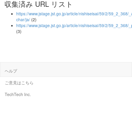
収集済み URL リスト
https://www.jstage.jst.go.jp/article/nishiseisai/59/2/59_2_368/_a
char/ja/
(2)
https://www.jstage.jst.go.jp/article/nishiseisai/59/2/59_2_368/_
(3)
ヘルプ
ご意見はこちら
TechTech Inc.