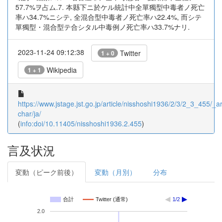
57.7%ヲ占ム.7. 本縣下ニ於ケル統計中全單獨型中毒者ノ死亡
率ハ34.7%ニシテ, 全混合型中毒者ノ死亡率ハ22.4%, 而シテ
單獨型・混合型テ合シタル中毒例ノ死亡率ハ33.7%ナリ.
2023-11-24 09:12:38
Twitter
1 + 0
Wikipedia
1 + 1
https://www.jstage.jst.go.jp/article/nisshoshi1936/2/3/2_3_455/_art
char/ja/
(
info:doi/10.11405/nisshoshi1936.2.455
)
言及状況
変動（ピーク前後）
変動（月別）
分布
合計
Twitter (通常)
1/2
2.0