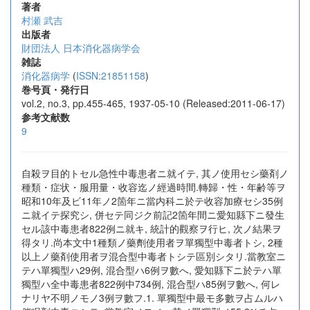
著者
村瀬 武吉
出版者
財団法人 日本消化器病学会
雑誌
消化器病学
(
ISSN:21851158
)
巻号頁・発行日
vol.2, no.3, pp.455-465, 1937-05-10 (Released:2011-06-17)
参考文献数
9
自殺ヲ目的トセル急性中毒患者ニ就イテ, 其ノ使用セシ藥剤ノ
種類・症状・服用量・收容迄ノ經過時間.轉歸・性・年齢等ヲ
昭和10年及ビ11年ノ2箇年ニ當内科ニ於テ收容加療セシ35例
ニ就イテ探究シ, 併セテ同ジク前記2箇年間ニ愛知縣下ニ發生
セル該中毒患者822例ニ就キ, 統計的觀察ヲ行ヒ, 次ノ結果ヲ
得タリ.尚本文中1種類ノ藥劑使用者ヲ單獨型中毒者トシ, 2種
以上ノ藥剤使用者ヲ混合型中毒者トシテ區別シタリ.當教室ニ
テハ單獨型ハ29例, 混合型ハ6例ヲ數へ, 愛知縣下ニ於テハ單
獨型ハ全中毒患者822例中734例, 混合型ハ85例ヲ數へ, 何レ
ナリヤ不明ノモノ3例ヲ數フ.1. 單獨型中最モ多數ヲ占ムルハ