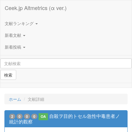
Ceek.jp Altmetrics (α ver.)
文献ランキング
新着文献
新着投稿
検索
ホーム
文献詳細
自殺ヲ目的トセル急性中毒患者ノ
2
0
0
0
OA
統計的觀察