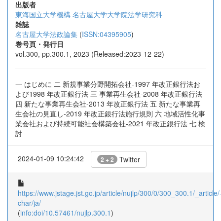
出版者
東海国立大学機構 名古屋大学大学院法学研究科
雑誌
名古屋大学法政論集
(
ISSN:04395905
)
巻号頁・発行日
vol.300, pp.300.1, 2023 (Released:2023-12-22)
一 はじめに 二 新規事業分野開拓会社-1997 年改正銀行法お
よび1998 年改正銀行法 三 事業再生会社-2008 年改正銀行法
四 新たな事業再生会社-2013 年改正銀行法 五 新たな事業再
生会社の見直し-2019 年改正銀行法施行規則 六 地域活性化事
業会社および持続可能社会構築会社-2021 年改正銀行法 七 検
討
2024-01-09 10:24:42
Twitter
2 + 2
https://www.jstage.jst.go.jp/article/nujlp/300/0/300_300.1/_article/
char/ja/
(
info:doi/10.57461/nujlp.300.1
)