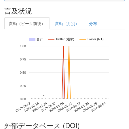
言及状況
変動（ピーク前後）
変動（月別）
分布
合計
Twitter (通常)
Twitter (RT)
1.00
0.75
0.50
0.25
*
*
0.00
2024-01-29
2023-12-12
2023-12-30
2024-01-17
2024-02-04
2023-12-18
2024-01-05
2024-01-23
2023-12-24
2024-01-11
外部データベース (DOI)