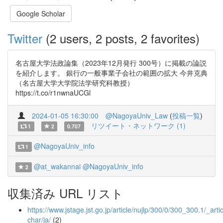
Google Scholar
Twitter
(2 users, 2 posts, 2 favorites)
名古屋大学法政論集（2023年12月発行 300号）に掲載の論説
を紹介します。 銀行の一般事業子会社の範囲の拡大 今井克典
（名古屋大学大学院法学研究科教授）
https://t.co/r1nwnaUCGl
2024-01-05 16:30:00
@NagoyaUniv_Law
(
投稿一覧
)
リツイート・ネットワーク (1)
1
2
0.707
@NagoyaUniv_info
1
@at_wakannai
@NagoyaUniv_info
2
収集済み URL リスト
https://www.jstage.jst.go.jp/article/nujlp/300/0/300_300.1/_artic
char/ja/
(2)