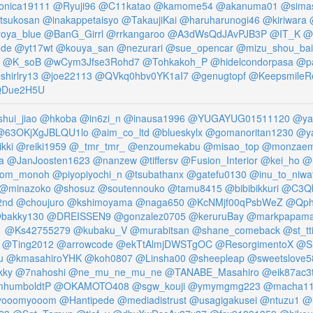
onica19111
@Ryuji96
@C11katao
@kamome54
@akanuma01
@sima
tsukosan
@inakappetaisyo
@TakaujiKai
@haruharunogi46
@kiriwara
oya_blue
@BanG_Girrl
@rrkangaroo
@A3dWsQdJAvPJB3P
@IT_K
@
ode
@yt17wt
@kouya_san
@nezurari
@sue_opencar
@mizu_shou_bai
@K_soB
@wCym3Jfse3Rohd7
@Tohkakoh_P
@hidelcondorpasa
@pa
shirlry13
@joe22113
@QVkq0hbv0YK1aI7
@genugtopf
@KeepsmileR
QDue2H5U
hui_jiao
@hkoba
@in6zi_n
@inausa1996
@YUGAYUG01511120
@ya
@63OKjXgJBLQU1lo
@aim_co_ltd
@blueskylx
@gomanoritan1230
@ya
kki
@reiki1959
@_tmr_tmr_
@enzoumekabu
@misao_top
@monzaem
a
@JanJoosten1623
@nanzew
@tiffersv
@Fusion_Interior
@kei_ho
@
om_monoh
@piyopiyochi_n
@tsubathanx
@gatefu0130
@inu_to_niwat
@minazoko
@shosuz
@soutennouko
@tamu8415
@bibibikkuri
@C3Qb
2nd
@choujuro
@kshimoyama
@naga650
@KcNMjf00qPsbWeZ
@Qph
bakky130
@DREISSEN9
@gonzalez0705
@keruruBay
@markpapama
1
@Ks42755279
@kubaku_V
@murabitsan
@shane_comeback
@st_tt
@Ting2012
@arrowcode
@ekTtAlmjDWSTgOC
@ResorgimentoX
@S
u
@kmasahiroYHK
@koh0807
@Linsha00
@sheepleap
@sweetslove5
kky
@7nahoshi
@ne_mu_ne_mu_ne
@TANABE_Masahiro
@eik87ac3
humboldtP
@OKAMOTO408
@sgw_kouji
@ymymgmg223
@macha1
yooomyooom
@Hantipede
@mediadistrust
@usagigakusei
@ntuzu1
@r