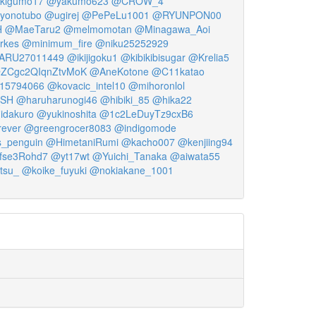
kigumo17
@yakumo623
@CROW_4
yonotubo
@ugirej
@PePeLu1001
@RYUNPON00
H
@MaeTaru2
@melmomotan
@Minagawa_Aoi
rkes
@minimum_fire
@niku25252929
ARU27011449
@ikijigoku1
@kibikibisugar
@Krelia5
ZCgc2QIqnZtvMoK
@AneKotone
@C11katao
15794066
@kovacic_intel10
@mihoronlol
_SH
@haruharunogi46
@hibiki_85
@hika22
idakuro
@yukinoshita
@1c2LeDuyTz9cxB6
rever
@greengrocer8083
@indigomode
_penguin
@HimetaniRumi
@kacho007
@kenjiing94
se3Rohd7
@yt17wt
@Yuichi_Tanaka
@aiwata55
tsu_
@koike_fuyuki
@nokiakane_1001