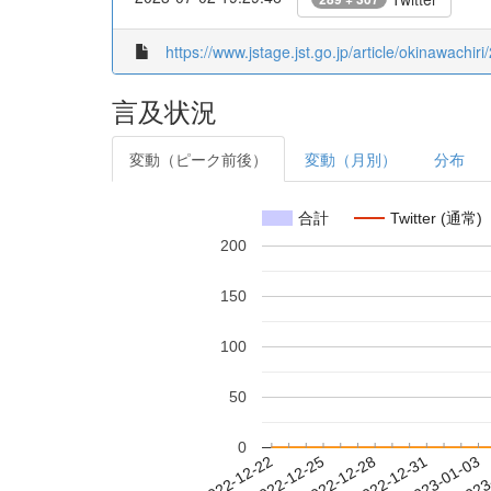
https://www.jstage.jst.go.jp/article/okinawachiri
言及状況
変動（ピーク前後）
変動（月別）
分布
合計
Twitter (通常)
200
150
100
50
0
2022-12-28
2022-12-31
2023-01-03
2023
2022-12-22
2022-12-25