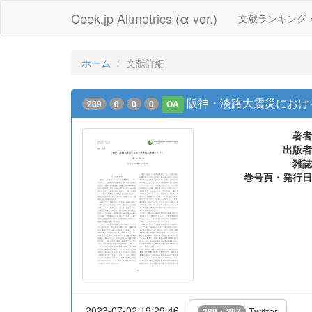
Ceek.jp Altmetrics (α ver.)
文献ランキング
ホーム
文献詳細
阪神・淡路大震災におけ
289
0
0
0
OA
著者
出版者
雑誌
巻号頁・発行日
2023-07-02 19:29:46
Twitter
289 + 307