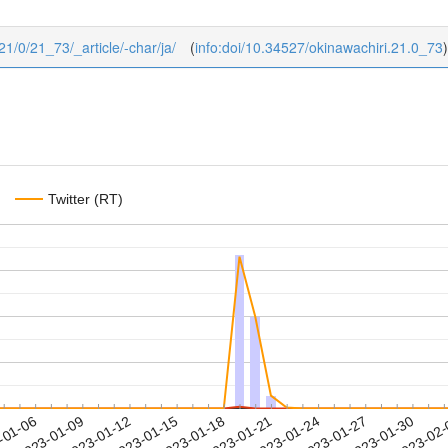
/21/0/21_73/_article/-char/ja/
(
info:doi/10.34527/okinawachiri.21.0_73
)
Twitter (RT)
2023-01-27
2023-01-30
2023-02
-01-06
2
2023-01-09
2023-01-12
2023-01-15
2023-01-18
2023-01-21
2023-01-24