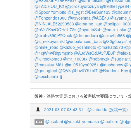
@V3GDohF1BPFF8x7
@earthteikoku
@IYakkumo9
@TAICHOU_K2
@yorozuyorozuya
@89rifleType64
@SpoonYomibito
@s_ygst
@BeeSun123
@choumi
@Tdnzendo1900
@v3yoshida
@AGE43
@ayame_u
@NINJALE52290583
@omame_kue
@polipoli_060
@nVkZKsvQQHdU72s
@nyantaSub
@pata_naka
@
@cxphv690jP7Quuk
@dreamdorp
@eclovilla566
@g
@s_nekoyashiki
@unbalanced_bala
@X0g0oaya1
@hime_road
@kazuo_yoshimoto
@maikata573
@p
@4cjW4wRhj3mjbnb
@A3dWsQdJAvPJB3P
@alexa
@kiiroiokome3
@mr_1000rx
@nobmyzk
@sugina1
@masakunM81
@mi0510yo09251
@onshanow
@r
@genugtopf
@QVkq0hbv0YK1aI7
@Random_Key
@secchanrb_jj
阪神・淡路大震災における被害拡大要因について - 堀本雅章 - 沖
2021-08-07 08:43:31
@sintoride
(
投稿一覧
)
@usutani
@yuzuki_yomuaka
@matiere
@ajg
4