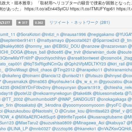
法政大・堀本雅章） 「取材用ヘリコプターの騒音で捜索が困難となった
//t.co/aEn44SyiCU https://t.co/iTMUFYqp61 https://t.c
リツイート・ネットワーク (281)
277
317
0.362
lumit_11
@SoraKotori
@in6zi_n
@inausa1996
@negigakamo
@YUGAY
@september91411
@mattyamayo
@pecota0621
@Sparrow243
@_tm
@kakky0805
@tommy_san
@EBISU_DOU
@nanzew
@nazarovsan
@
ICHI_DOGA
@bays_ball
@dice85
@w_trvlr
@darwinian_dude
@soute
3QbnwMaYFr6frP
@yochiyochihiyo
@area83ontweet
@cosmo04_2ta
ato_cap001
@tlqTSxRIgdNCmQu
@Qph2VfpMDLTKY23
@kiri_rail
@W
c_
@ShoWssgt
@toli_chaos
@Ting2012
@harapeko11
@shiranamich
i
@okafeng
@toinami
@lancia12
@unisol211
@futsuzo
@shnysd
@coo
7
@ueyamakzk
@tms063
@kyohsuke14
@s_w_s_m
@gyouzatou
@ca
4235
@0kEt8YDnF0bv2my
@hosyunyan
@paris1919_
@chiesha_nek
oday18
@poteU2
@nekoarmynekogun
@take68k
@bluesomebeta
@Ta
8
@TT_2002
@humhumboldtP
@WAP_SANDGUST
@onokagakaga
@
an_5rin
@tosakatoji
@t_34rodina
@yooomyooomyooom
@ryoFC
@usa
oi
@kazukoubou
@Naotoshi_O
@Cruise_kou
@limitiss623
@tief_v
@S
ROW_4
@MXlaAERO4dtSup5
@89rifleType64
@kusanagitubame
@Mf
Sun123
@MaeTaru2
@suzushisa0809
@Minagawa_Aoi
@kabuya7
@
sho
@LINA_LP
@mnb0327
@zzztop96
@hkaneko1
@nVkZKsvQQHdU