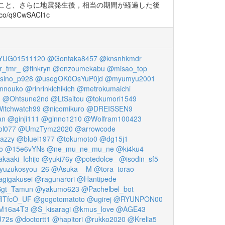
こと、さらに地震発生後，相当の期間が経過した後
o/q9CwSACl1c
UG01511120
@Gontaka8457
@knsnhkmdr
r_tmr_
@flnkryn
@enzoumekabu
@misao_top
sino_p928
@usegOK0OsYuP0jd
@myumyu2001
nnouko
@rinrinkichikich
@metrokumaichi
g
@Ohtsune2nd
@LtSaitou
@tokumori1549
itchwatch99
@nicomikuro
@DREISSEN9
an
@ginji111
@ginno1210
@Wolfram100423
l077
@UmzTymz2020
@arrowcode
azzy
@bluei1977
@tokumoto0
@dg15j1
o
@15e6vYNs
@ne_mu_ne_mu_ne
@ki4ku4
kaaki_Ichijo
@yuki76y
@potedolce_
@isodin_sf5
yuzukosyou_26
@Asuka__M
@tora_torao
gigakusei
@ragunarori
@Hantipede
gt_Tamun
@yakumo623
@Pachelbel_bot
lTfcO_UF
@gogotomatoto
@ugirej
@RYUNPON00
M16a4T3
@S_kisaragi
@kmus_love
@AGE43
72s
@doctortt1
@hapitori
@rukko2020
@Krelia5