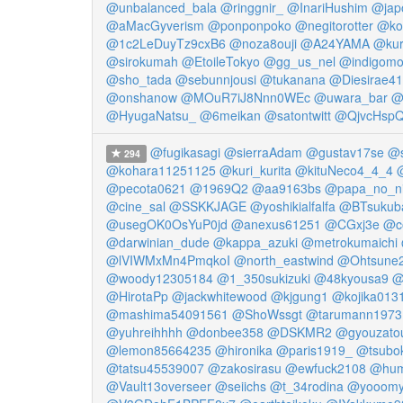
@unbalanced_bala
@ringgnir_
@InariHushim
@jap
@aMacGyverism
@ponponpoko
@negitorotter
@ko
@1c2LeDuyTz9cxB6
@noza8ouji
@A24YAMA
@kur
@sirokumah
@EtoileTokyo
@gg_us_nel
@indigom
@sho_tada
@sebunnjousi
@tukanana
@Diesirae41
@onshanow
@MOuR7iJ8Nnn0WEc
@uwara_bar
@
@HyugaNatsu_
@6meikan
@satontwitt
@QjvcHsp
@fugikasagi
@sierraAdam
@gustav17se
@s
294
@kohara11251125
@kuri_kurita
@kituNeco4_4_4
@pecota0621
@1969Q2
@aa9163bs
@papa_no_ni
@cine_sal
@SSKKJAGE
@yoshikialfalfa
@BTsukub
@usegOK0OsYuP0jd
@anexus61251
@CGxj3e
@c
@darwinian_dude
@kappa_azuki
@metrokumaichi
@lVIWMxMn4PmqkoI
@north_eastwind
@Ohtsune
@woody12305184
@1_350sukizuki
@48kyousa9
@
@HirotaPp
@jackwhitewood
@kjgung1
@kojika013
@mashima54091561
@ShoWssgt
@tarumann1973
@yuhreihhhh
@donbee358
@DSKMR2
@gyouzato
@lemon85664235
@hironika
@paris1919_
@tsubo
@tatsu45539007
@zakosirasu
@ewfuck2108
@hum
@Vault13overseer
@seiichs
@t_34rodina
@yooom