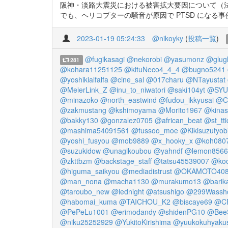
阪神・淡路大震災における被害拡大要因について（
でも、ヘリコプターの騒音が原因で PTSD になる事例があった」 https:
2023-01-19 05:24:33
@nikoyky
(
投稿一覧
)
@fugikasagi
@nekorobi
@yasumonz
@glug
281
@kohara11251125
@kituNeco4_4_4
@bugno5241
@yoshikialfalfa
@cine_sal
@017charu
@NTayustat
@MeierLink_Z
@inu_to_niwatori
@saki104yt
@SYU
@minazoko
@north_eastwind
@fudou_ikkyusai
@C
@zakmustang
@kshimoyama
@Morito1967
@kinas
@bakky130
@gonzalez0705
@african_beat
@st_tti
@mashima54091561
@fussoo_moe
@Kikisuzutyob
@yoshi_fusyou
@mob9889
@x_hooky_x
@koh080
@suzukidow
@unagikoubou
@yahndf
@lemon8566
@zkttbzm
@backstage_staff
@tatsu45539007
@ko
@higuma_saikyou
@mediadistrust
@OKAMOTO40
@man_nona
@macha1130
@murakumo13
@barik
@taroubo_new
@lednight
@atsushigo
@299Wassh
@habomai_kuma
@TAICHOU_K2
@biscaye69
@C
@PePeLu1001
@erimodandy
@shidenPG10
@Bee
@niku25252929
@YukitoKirishima
@yuukokuhyaku