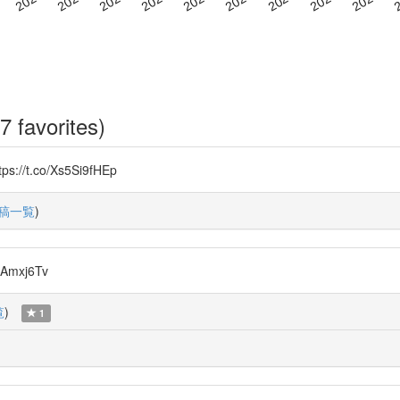
7 favorites)
.co/Xs5Si9fHEp
稿一覧
)
Amxj6Tv
覧
)
1