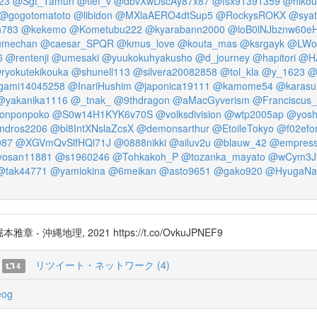
23
@Sgt_Tamun
@tief_v
@dbvXwDscAy87x87
@fsx91391359
@hikou
@gogotomatoto
@libidon
@MXlaAERO4dtSup5
@RockysROKX
@syat
n783
@kekemo
@Kometubu222
@kyarabann2000
@loB0lNJbznw60e
mechan
@caesar_SPQR
@kmus_love
@kouta_mas
@ksrgayk
@LWo
6
@rentenji
@umesaki
@yuukokuhyakusho
@d_journey
@hapitori
@H
ryokutekikouka
@shunell113
@silvera20082858
@tol_kla
@y_1623
@
ami14045258
@InariHushim
@japonica19111
@kamome54
@karasu
@yakanika1116
@_tnak_
@9thdragon
@aMacGyverism
@Franciscus
onponpoko
@S0w14H1KYK6v70S
@volksdivision
@wtp2005ap
@yosh
ndros2206
@bl8IntXNslaZcsX
@demonsarthur
@EtoileTokyo
@f02efo
987
@XGVmQvSlfHQl71J
@0888nikki
@ailuv2u
@blauw_42
@empress
yosan11881
@s1960246
@Tohkakoh_P
@tozanka_mayato
@wCym3Jf
@tak44771
@yamiokina
@6meikan
@asto9651
@gako920
@HyugaNa
縄地理, 2021 https://t.co/OvkuJPNEF9
リツイート・ネットワーク (4)
4
eog