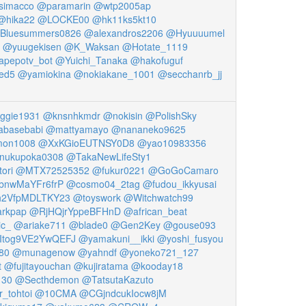
simacco
@paramarin
@wtp2005ap
@hika22
@LOCKE00
@hk11ks5kt10
Bluesummers0826
@alexandros2206
@Hyuuuumel
@yuugekisen
@K_Waksan
@Hotate_1119
pepotv_bot
@Yuichi_Tanaka
@hakofuguf
ed5
@yamiokina
@nokiakane_1001
@secchanrb_jj
ggie1931
@knsnhkmdr
@nokisin
@PolishSky
basebabi
@mattyamayo
@nananeko9625
on1008
@XxKGioEUTNSY0D8
@yao10983356
nukupoka0308
@TakaNewLifeSty1
ori
@MTX72525352
@fukur0221
@GoGoCamaro
nwMaYFr6frP
@cosmo04_2tag
@fudou_ikkyusai
2VfpMDLTKY23
@toyswork
@Witchwatch99
rkpap
@RjHQjrYppeBFHnD
@african_beat
ic_
@ariake711
@blade0
@Gen2Key
@gouse093
Itog9VE2YwQEFJ
@yamakuni__ikki
@yoshi_fusyou
80
@munagenow
@yahndf
@yoneko721_127
t
@fujitayouchan
@kujiratama
@kooday18
130
@Secthdemon
@TatsutaKazuto
_tohtoi
@10CMA
@CGjndcukIocw8jM