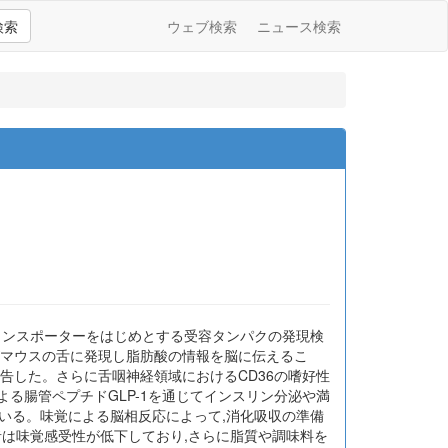
検索
ウェブ検索
ニュース検索
ランスポーターをはじめとする受容タンパクの発現検
R4)がマウスの舌に発現し脂肪酸の情報を脳に伝えるこ
報告した。さらに舌咽神経領域におけるCD36の嗜好性
よる腸管ペプチドGLP-1を通じてインスリン分泌や満
いる。味覚による脳相反応によって,消化吸収の準備
者は味覚感受性が低下しており,さらに脂質や調味料を