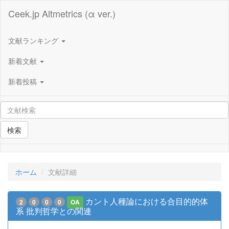
Ceek.jp Altmetrics (α ver.)
文献ランキング
新着文献
新着投稿
検索
ホーム
文献詳細
カント人種論における合目的的体
2
0
0
0
OA
系 批判哲学との関連