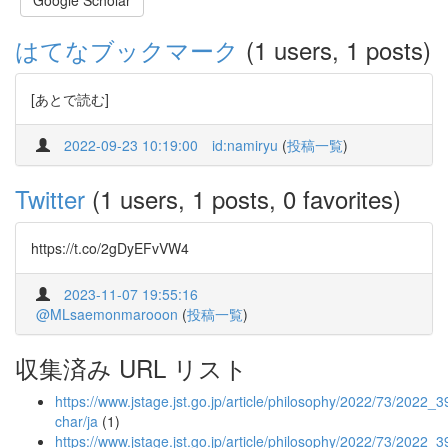
Google Scholar
はてなブックマーク
(1 users, 1 posts)
[あとで読む]
2022-09-23 10:19:00
id:namiryu
(
投稿一覧
)
Twitter
(1 users, 1 posts, 0 favorites)
https://t.co/2gDyEFvVW4
2023-11-07 19:55:16
@MLsaemonmarooon
(
投稿一覧
)
収集済み URL リスト
https://www.jstage.jst.go.jp/article/philosophy/2022/73/2022_39
char/ja
(1)
https://www.jstage.jst.go.jp/article/philosophy/2022/73/2022_3