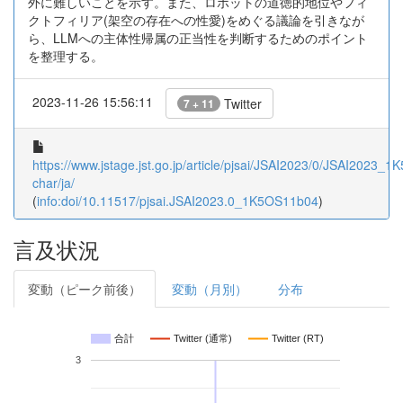
外に難しいことを示す。また、ロボットの道徳的地位やフィ
クトフィリア(架空の存在への性愛)をめぐる議論を引きなが
ら、LLMへの主体性帰属の正当性を判断するためのポイント
を整理する。
2023-11-26 15:56:11
Twitter
7 + 11
https://www.jstage.jst.go.jp/article/pjsai/JSAI2023/0/JSAI2023_1
char/ja/
(
info:doi/10.11517/pjsai.JSAI2023.0_1K5OS11b04
)
言及状況
変動（ピーク前後）
変動（月別）
分布
合計
Twitter (通常)
Twitter (RT)
3