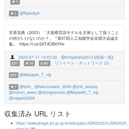
1
@Nyanky9
1
宮原克典（2023）「大規模言語モデルを主体として扱うこと
の何がいけないのか？」『第37回人工知能学会全国大会論文
集』. https://t.co/29TdOB4YHv
2023-07-11 14:43:30
@kmiyahara2013
(
投稿一覧
)
リツイート・ネットワーク (2)
1
10
0.267
@Masashi_T_nlp
2
@tzlm_
@takumasato_2000
@ynk_socpsy
7
@moron_ween
@shingoemoto
@Masashi_T_nlp
@nagato0209
収集済み URL リスト
https://www.jstage.jst.go.jp/article/pjsai/JSAI2023/0/JSAI202
char/ja/
(6)