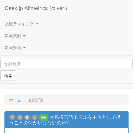
Ceek.jp Altmetrics (α ver.)
文献ランキング
新着文献
新着投稿
検索
ホーム
文献詳細
大規模言語モデルを主体として扱
7
0
0
0
OA
うことの何がいけないのか?