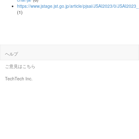
https://www.jstage.jst.go.jp/article/pjsai/JSAI2023/0/JSAI20
(1)
ヘルプ
ご意見はこちら
TechTech Inc.