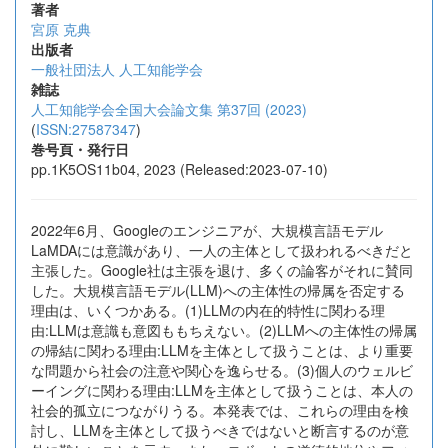
著者
宮原 克典
出版者
一般社団法人 人工知能学会
雑誌
人工知能学会全国大会論文集 第37回 (2023)
(
ISSN:27587347
)
巻号頁・発行日
pp.1K5OS11b04, 2023 (Released:2023-07-10)
2022年6月、Googleのエンジニアが、大規模言語モデル
LaMDAには意識があり、一人の主体として扱われるべきだと
主張した。Google社は主張を退け、多くの論客がそれに賛同
した。大規模言語モデル(LLM)への主体性の帰属を否定する
理由は、いくつかある。(1)LLMの内在的特性に関わる理
由:LLMは意識も意図ももちえない。(2)LLMへの主体性の帰属
の帰結に関わる理由:LLMを主体として扱うことは、より重要
な問題から社会の注意や関心を逸らせる。(3)個人のウェルビ
ーイングに関わる理由:LLMを主体として扱うことは、本人の
社会的孤立につながりうる。本発表では、これらの理由を検
討し、LLMを主体として扱うべきではないと断言するのが意