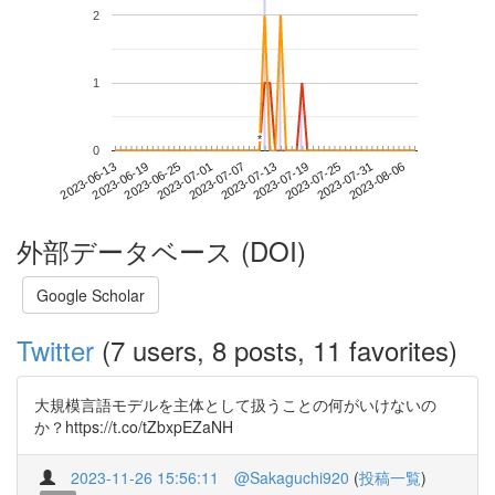
2
1
*
*
0
2023-07-31
2023-06-13
2023-07-01
2023-07-19
2023-08-06
2023-06-19
2023-07-07
2023-07-25
2023-06-25
2023-07-13
外部データベース (DOI)
Google Scholar
Twitter
(7 users, 8 posts, 11 favorites)
大規模言語モデルを主体として扱うことの何がいけないの
か？https://t.co/tZbxpEZaNH
2023-11-26 15:56:11
@Sakaguchi920
(
投稿一覧
)