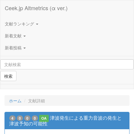
Ceek.jp Altmetrics (α ver.)
文献ランキング
新着文献
新着投稿
検索
ホーム
文献詳細
津波発生による重力音波の発生と
4
0
0
0
OA
津波予知の可能性