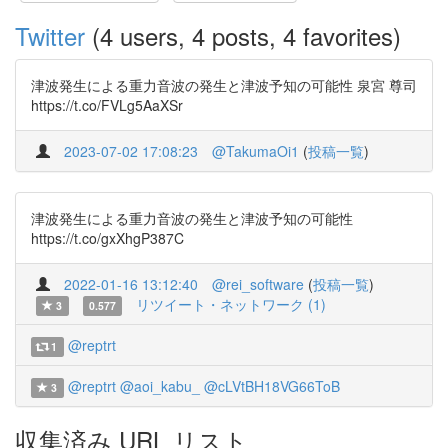
Twitter
(4 users, 4 posts, 4 favorites)
津波発生による重力音波の発生と津波予知の可能性 泉宮 尊司
https://t.co/FVLg5AaXSr
2023-07-02 17:08:23
@TakumaOi1
(
投稿一覧
)
津波発生による重力音波の発生と津波予知の可能性
https://t.co/gxXhgP387C
2022-01-16 13:12:40
@rei_software
(
投稿一覧
)
リツイート・ネットワーク (1)
3
0.577
@reptrt
1
@reptrt
@aoi_kabu_
@cLVtBH18VG66ToB
3
収集済み URL リスト