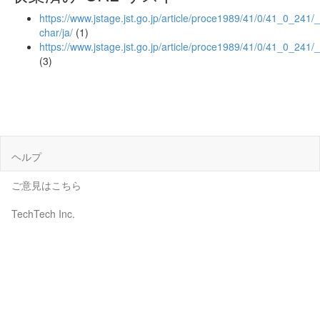
https://www.jstage.jst.go.jp/article/proce1989/41/0/41_0_241/_a
char/ja/
(1)
https://www.jstage.jst.go.jp/article/proce1989/41/0/41_0_241/
(3)
ヘルプ
ご意見はこちら
TechTech Inc.