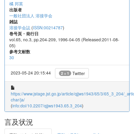
橘 邦英
出版者
一般社団法人 溶接学会
雑誌
溶接学会誌
(
ISSN:00214787
)
巻号頁・発行日
vol.65, no.3, pp.204-209, 1996-04-05 (Released:2011-08-
05)
参考文献数
30
2023-05-24 20:15:44
Twitter
2 + 1
https://www.jstage.jst.go.jp/article/qjjws1943/65/3/65_3_204/_artic
char/ja/
(
info:doi/10.2207/qjjws1943.65.3_204
)
言及状況