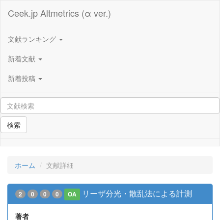
Ceek.jp Altmetrics (α ver.)
文献ランキング
新着文献
新着投稿
検索
ホーム
文献詳細
リーザ分光・散乱法による計測
2
0
0
0
OA
著者