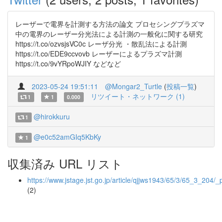
レーザーで電界を計測する方法の論文 プロセシングプラズマ
中の電界のレーザー分光法による計測の一般化に関する研究
https://t.co/ozvsjsVC0c レーザ分光 ・散乱法による計測
https://t.co/EDE9ccvovb レーザーによるプラズマ計測
https://t.co/9vYRpoWJIY などなど
2023-05-24 19:51:11
@Mongar2_Turtle
(
投稿一覧
)
リツイート・ネットワーク (1)
1
1
0.000
@hirokkuru
1
@e0c52amGIq5KbKy
1
収集済み URL リスト
https://www.jstage.jst.go.jp/article/qjjws1943/65/3/65_3_204/_
(2)