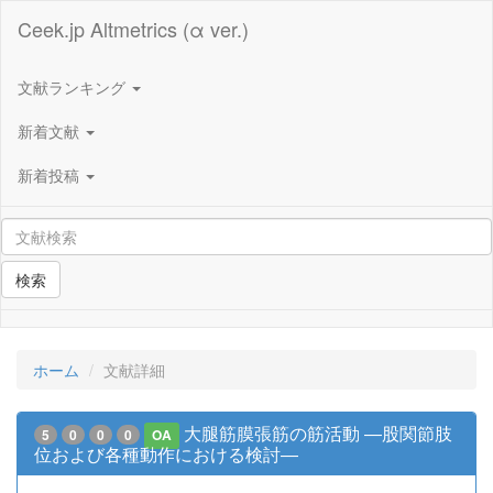
Ceek.jp Altmetrics (α ver.)
文献ランキング
新着文献
新着投稿
検索
ホーム
文献詳細
大腿筋膜張筋の筋活動 ―股関節肢
5
0
0
0
OA
位および各種動作における検討―