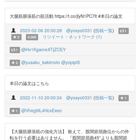
大腿筋膜張筋の筋活動 https://t.co/jlyN1PC7lt #本日の論文
2023-02-06 20:00:28
@yosyo0331
(
投稿一覧
)
1
リツイート・ネットワーク (1)
2
0.000
@Hv1KgameXTjZCEY
1
@yusaku_kakimoto
@yopipt5
2
本日の論文はこちら
2022-11-10 20:00:24
@yosyo0331
(
投稿一覧
)
1
@Vheg9iL4HcxEeec
1
【大腿筋膜張筋の強化方法】 敢えて、股関節屈曲位からの外
転を行う必要はありません。 『股関節屈曲45°よりも股関節