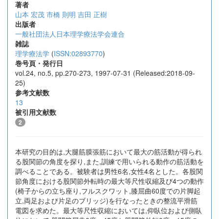
著者
山本 宏茂
市橋 則明
吉田 正樹
出版者
一般社団法人日本理学療法学会連合
雑誌
理学療法学
(
ISSN:02893770
)
巻号頁・発行日
vol.24, no.5, pp.270-273, 1997-07-31 (Released:2018-09-
25)
参考文献数
13
被引用文献数
2
本研究の目的は,大腿筋膜張筋において最大の筋活動が得られ
る股関節の角度を探り,また,訓練で用いられる動作の筋活動を
調べることである。被験者は男性6名,女性4名とした。各股関
節角度における股関節外転時の最大等尺性収縮及び4つの動作
(椅子からの立ち座り,フルスクワット,膝屈曲60度での片脚起
立,両足および片足のブリッジ)を行なったときの整流平滑筋
電図を求めた。最大等尺性収縮においては,仰臥位および側臥