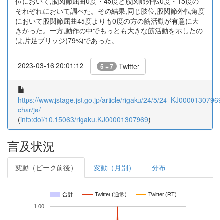
位において,股関節屈曲0度・45度と股関節外転0度・15度の
それぞれにおいて調べた。その結果,同じ肢位,股関節外転角度
において股関節屈曲45度よりも0度の方の筋活動が有意に大
きかった。一方,動作の中でもっとも大きな筋活動を示したの
は,片足ブリッジ(79%)であった。
2023-03-16 20:01:12
Twitter
5 + 7
https://www.jstage.jst.go.jp/article/rigaku/24/5/24_KJ00001307969
char/ja/
(
info:doi/10.15063/rigaku.KJ00001307969
)
言及状況
変動（ピーク前後）
変動（月別）
分布
合計
Twitter (通常)
Twitter (RT)
1.00