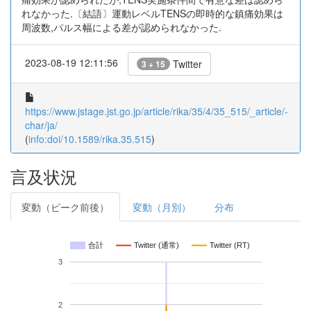
れなかった.〔結語〕運動レベルTENSの即時的な鎮痛効果は
周波数,パルス幅による差が認められなかった.
2023-08-19 12:11:56
Twitter
3 + 15
https://www.jstage.jst.go.jp/article/rika/35/4/35_515/_article/-
char/ja/
(
info:doi/10.1589/rika.35.515
)
言及状況
変動（ピーク前後）
変動（月別）
分布
合計
Twitter (通常)
Twitter (RT)
3
2