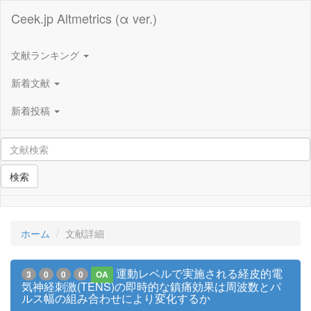
Ceek.jp Altmetrics (α ver.)
文献ランキング
新着文献
新着投稿
検索
ホーム
文献詳細
運動レベルで実施される経皮的電
3
0
0
0
OA
気神経刺激(TENS)の即時的な鎮痛効果は周波数とパ
ルス幅の組み合わせにより変化するか