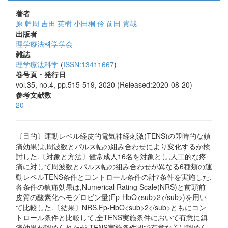
著者
原 幹周
吉田 英樹
小田桐 伶
前田 貴哉
出版者
理学療法科学学会
雑誌
理学療法科学
(
ISSN:13411667
)
巻号頁・発行日
vol.35, no.4, pp.515-519, 2020 (Released:2020-08-20)
参考文献数
20
〔目的〕運動レベル経皮的電気神経刺激(TENS)の即時的な鎮
痛効果は,周波数とパルス幅の組み合わせにより変化するか検
討した.〔対象と方法〕健常成人16名を対象とし,人工的な疼
痛に対して周波数とパルス幅の組み合わせが異なる6種類の運
動レベルTENS条件とコントロール条件の計7条件を実施した.
各条件の鎮痛効果は,Numerical Rating Scale(NRS)と前頭前
皮質の酸素化ヘモグロビン量(Fp-HbO<sub>2</sub>)を用い
て比較した.〔結果〕NRS,Fp-HbO<sub>2</sub>ともにコン
トロール条件と比較して,全TENS実施条件において有意に鎮
痛効果が認められたが,TENS実施条件間で有意な差は認めら