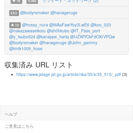
リツイート・ネットワーク (2)
16
0.392
@bodyremaker
@hanageruge
2
@hossy_nura
@9iAaFawYoy3LwE6
@koo_023
13
@nakazawaseikotu
@sh0hkubo
@IT_Pass_port
@y_tsubo524
@kanappe_hariq
@UZWYCkFdOXrVPQw
@bodyremaker
@hanageruge
@John_gammy
@tmtk1009_hose
収集済み URL リスト
https://www.jstage.jst.go.jp/article/rika/35/4/35_515/_pdf
(3)
ヘルプ
ご意見はこちら