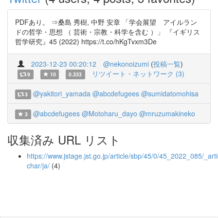
PDFあり。 ⇒桑島 秀樹, 中野 安章 「学会展望 アイルラン
ドの哲学・思想 （ 芸術・宗教・科学を含む ）」 『イギリス
哲学研究』45 (2022) https://t.co/hKgTvxm3De
2023-12-23 00:20:12
@nekonoizumi
(
投稿一覧
)
リツイート・ネットワーク (3)
9
10
0.333
@yakitori_yamada
@abcdefugees
@sumidatomohisa
3
@abcdefugees
@Motoharu_dayo
@mruzumakineko
3
収集済み URL リスト
https://www.jstage.jst.go.jp/article/sbp/45/0/45_2022_085/_arti
char/ja/
(4)