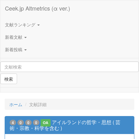
Ceek.jp Altmetrics (α ver.)
文献ランキング
新着文献
新着投稿
検索
ホーム
文献詳細
アイルランドの哲学・思想 ( 芸
4
0
0
0
OA
術・宗教・科学を含む )