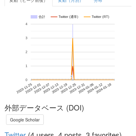
変動（ピーク前後）
変動（月別）
分布
合計
Twitter (通常)
Twitter (RT)
4
3
2
1
*
*
0
2024-01-12
2023-11-25
2023-12-13
2023-12-31
2024-01-18
2023-12-01
2023-12-19
2024-01-06
2023-12-07
2023-12-25
外部データベース (DOI)
Google Scholar
Twitter
(4 users, 4 posts, 3 favorites)