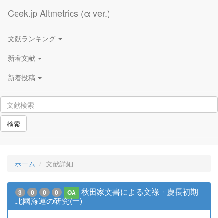
Ceek.jp Altmetrics (α ver.)
文献ランキング
新着文献
新着投稿
検索
ホーム
文献詳細
秋田家文書による文祿・慶長初期
3
0
0
0
OA
北國海運の研究(一)