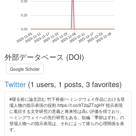
0.50
0.25
0.00
2023-12-23
2023-11-05
2023-11-23
2023-12-11
2023-12-29
2023-11-11
2023-11-29
2023-12-17
2023-11-17
2023-12-05
外部データベース (DOI)
Google Scholar
Twitter
(1 users, 1 posts, 3 favorites)
#寝る前に論文読む 竹下裕俊/ヘミングウェイ作品における登
場人物の指示表現の役割 https://t.co/9T2qZTzgHY 指示表現
に着目する文学研究の意義と将来性は高い評価を得ており、
ヘミングウェイへの先行研究もある。短編「季節はずれ」の
登場人物への指示表現は、それによって彼らの心理関係を表
す。