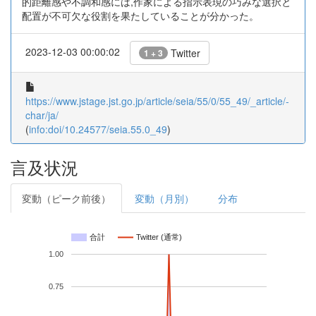
的距離感や不調和感には,作家による指示表現の巧みな選択と
配置が不可欠な役割を果たしていることが分かった。
2023-12-03 00:00:02
Twitter
1 + 3
https://www.jstage.jst.go.jp/article/seia/55/0/55_49/_article/-
char/ja/
(
info:doi/10.24577/seia.55.0_49
)
言及状況
変動（ピーク前後）
変動（月別）
分布
合計
Twitter (通常)
1.00
0.75