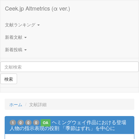
Ceek.jp Altmetrics (α ver.)
文献ランキング
新着文献
新着投稿
検索
ホーム
文献詳細
ヘミングウェイ作品における登場
1
0
0
0
OA
人物の指示表現の役割 「季節はずれ」を中心に