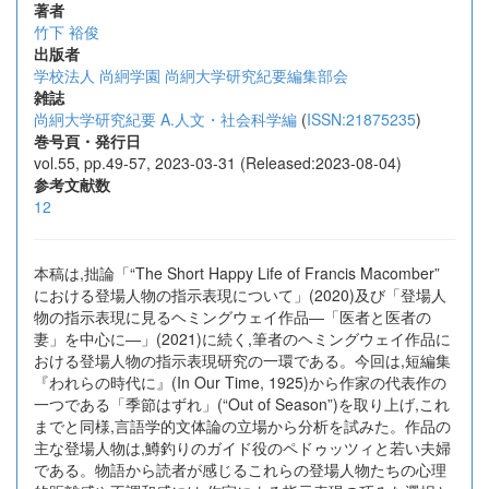
著者
竹下 裕俊
出版者
学校法人 尚絅学園 尚絅大学研究紀要編集部会
雑誌
尚絅大学研究紀要 A.人文・社会科学編
(
ISSN:21875235
)
巻号頁・発行日
vol.55, pp.49-57, 2023-03-31 (Released:2023-08-04)
参考文献数
12
本稿は,拙論「“The Short Happy Life of Francis Macomber”
における登場人物の指示表現について」(2020)及び「登場人
物の指示表現に見るヘミングウェイ作品―「医者と医者の
妻」を中心に―」(2021)に続く,筆者のヘミングウェイ作品に
おける登場人物の指示表現研究の一環である。今回は,短編集
『われらの時代に』(In Our Time, 1925)から作家の代表作の
一つである「季節はずれ」(“Out of Season”)を取り上げ,これ
までと同様,言語学的文体論の立場から分析を試みた。作品の
主な登場人物は,鱒釣りのガイド役のペドゥッツィと若い夫婦
である。物語から読者が感じるこれらの登場人物たちの心理