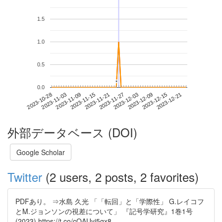
1.5
1.0
0.5
*
*
0.0
2023-12-15
2023-10-28
2023-11-15
2023-12-03
2023-12-21
2023-11-03
2023-11-21
2023-12-09
2023-11-09
2023-11-27
外部データベース (DOI)
Google Scholar
Twitter
(2 users, 2 posts, 2 favorites)
PDFあり。 ⇒水島 久光 「「転回」と「学際性」 G.レイコフ
とM.ジョンソンの視差について」 『記号学研究』1巻1号
(2023) https://t.co/cQAUyi5gx8