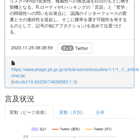
リスク=学問の党派性、権威性への無意識を白日のもとに晒す
契機となる。R.ローティやI.ハッキングの「言語」と「哲学」
の関係性への問いを出発点に、認識のインターフェースの変
遷とその連続性を提起し、そこに横串を通す可能性を有する
ものとして、記号の知(アブダクション)を改めて位置づけ
る。
2023-11-25 08:38:59
Twitter
2 + 2
https://www.jstage.jst.go.jp/article/semioticstudies/1/1/1_1/_article
char/ja/
(
info:doi/10.60236/74658383.1.1
)
言及状況
変動（ピーク前後）
変動（月別）
分布
合計
Twitter (通常)
Twitter (RT)
2.0