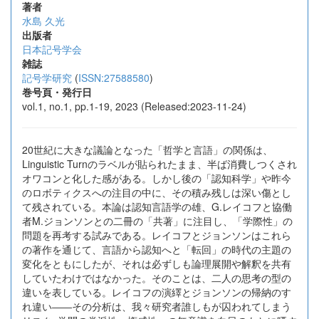
著者
水島 久光
出版者
日本記号学会
雑誌
記号学研究
(
ISSN:27588580
)
巻号頁・発行日
vol.1, no.1, pp.1-19, 2023 (Released:2023-11-24)
20世紀に大きな議論となった「哲学と言語」の関係は、
Linguistic Turnのラベルが貼られたまま、半ば消費しつくされ
オワコンと化した感がある。しかし後の「認知科学」や昨今
のロボティクスへの注目の中に、その積み残しは深い傷とし
て残されている。本論は認知言語学の雄、G.レイコフと協働
者M.ジョンソンとの二冊の「共著」に注目し、「学際性」の
問題を再考する試みである。レイコフとジョンソンはこれら
の著作を通じて、言語から認知へと「転回」の時代の主題の
変化をともにしたが、それは必ずしも論理展開や解釈を共有
していたわけではなかった。そのことは、二人の思考の型の
違いを表している。レイコフの演繹とジョンソンの帰納のす
れ違い――その分析は、我々研究者誰しもが囚われてしまう