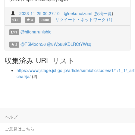
2023-11-25 00:27:10
@nekonoizumi
(
投稿一覧
)
リツイート・ネットワーク (1)
1
3
0.000
@hitonarunishie
1
@TSMoon56
@8Wpu8KDLRCtYWsq
2
収集済み URL リスト
https://www.jstage.jst.go.jp/article/semioticstudies/1/1/1_1/_arti
char/ja/
(2)
ヘルプ
ご意見はこちら