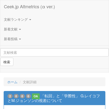
Ceek.jp Altmetrics (α ver.)
文献ランキング
新着文献
新着投稿
検索
ホーム
文献詳細
「転回」と「学際性」 G.レイコフ
2
0
0
0
OA
とM.ジョンソンの視差について