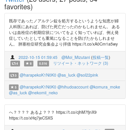
favorites)
既存であったノアルテン錠を処方するというような知恵が婦
人科医にあれば、防げた死亡だったのかもしれません。 ある
いは血栓症の初期症状についてをよく知っていれば、例え発
症していたとしても重篤になることを防げたかもしれませ
ん。 肺塞栓症研究会集会より拝借 https://t.co/xA0Cm1a5wy
2022-10-15 01:59:45
@Moi_Mizutani
(
投稿一覧
)
リツイート・ネットワーク (3)
4
8
0.516
@harapekoK1N0K0
@as_luck
@sol22pink
3
@harapekoK1N0K0
@hihudoaccount
@komura_moke
5
@as_luck
@nekomii_neko
へ？？？？ あるよ？？？ https://t.co/cjhM7fjnX9
https://t.co/xHq7jeCSXS