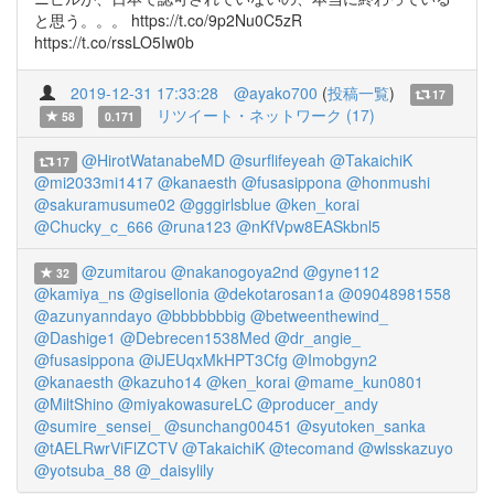
と思う。。。 https://t.co/9p2Nu0C5zR
https://t.co/rssLO5Iw0b
2019-12-31 17:33:28
@ayako700
(
投稿一覧
)
17
リツイート・ネットワーク (17)
58
0.171
@HirotWatanabeMD
@surflifeyeah
@TakaichiK
17
@mi2033mi1417
@kanaesth
@fusasippona
@honmushi
@sakuramusume02
@gggirlsblue
@ken_korai
@Chucky_c_666
@runa123
@nKfVpw8EASkbnl5
@zumitarou
@nakanogoya2nd
@gyne112
32
@kamiya_ns
@gisellonia
@dekotarosan1a
@09048981558
@azunyanndayo
@bbbbbbbig
@betweenthewind_
@Dashige1
@Debrecen1538Med
@dr_angie_
@fusasippona
@iJEUqxMkHPT3Cfg
@Imobgyn2
@kanaesth
@kazuho14
@ken_korai
@mame_kun0801
@MiltShino
@miyakowasureLC
@producer_andy
@sumire_sensei_
@sunchang00451
@syutoken_sanka
@tAELRwrViFlZCTV
@TakaichiK
@tecomand
@wlsskazuyo
@yotsuba_88
@_daisylily