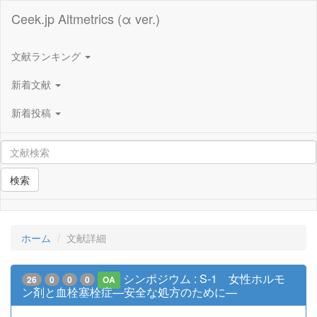
Ceek.jp Altmetrics (α ver.)
文献ランキング
新着文献
新着投稿
検索
ホーム
文献詳細
シンポジウム : S-1 女性ホルモ
26
0
0
0
OA
ン剤と血栓塞栓症—安全な処方のために—