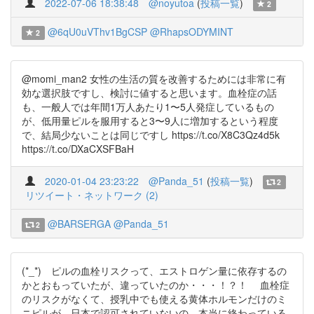
2022-07-06 18:38:48
@noyutoa
(
投稿一覧
)
2
@6qU0uVThv1BgCSP
@RhapsODYMINT
2
@momi_man2 女性の生活の質を改善するためには非常に有
効な選択肢ですし、検討に値すると思います。血栓症の話
も、一般人では年間1万人あたり1〜5人発症しているもの
が、低用量ピルを服用すると3〜9人に増加するという程度
で、結局少ないことは同じですし https://t.co/X8C3Qz4d5k
https://t.co/DXaCXSFBaH
2020-01-04 23:23:22
@Panda_51
(
投稿一覧
)
2
リツイート・ネットワーク (2)
@BARSERGA
@Panda_51
2
(*_*) ピルの血栓リスクって、エストロゲン量に依存するの
かとおもっていたが、違っていたのか・・・！？！ 血栓症
のリスクがなくて、授乳中でも使える黄体ホルモンだけのミ
ニピルが、日本で認可されていないの、本当に終わっている