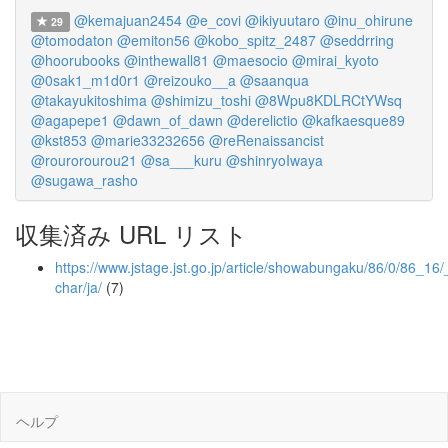
@kemajuan2454
@e_covi
@ikiyuutaro
@inu_ohirune
29
@tomodaton
@emiton56
@kobo_spitz_2487
@seddrring
@hoorubooks
@inthewall81
@maesocio
@mirai_kyoto
@0sak1_m1d0r1
@reizouko__a
@saanqua
@takayukitoshima
@shimizu_toshi
@8Wpu8KDLRCtYWsq
@agapepe1
@dawn_of_dawn
@derelictio
@kafkaesque89
@kst853
@marie33232656
@reRenaissancist
@rourorourou21
@sa___kuru
@shinryoIwaya
@sugawa_rasho
収集済み URL リスト
https://www.jstage.jst.go.jp/article/showabungaku/86/0/86_16/_
char/ja/
(7)
ヘルプ