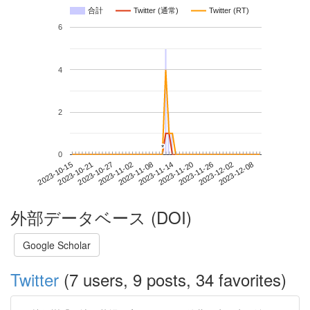
合計
Twitter (通常)
Twitter (RT)
6
4
2
*
*
0
2023-12-02
2023-10-15
2023-11-02
2023-11-20
2023-12-08
2023-10-21
2023-11-08
2023-11-26
2023-10-27
2023-11-14
外部データベース (DOI)
Google Scholar
Twitter
(7 users, 9 posts, 34 favorites)