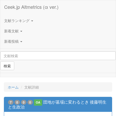
Ceek.jp Altmetrics (α ver.)
文献ランキング
新着文献
新着投稿
検索
ホーム
文献詳細
団地が墓場に変わるとき 後藤明生
7
0
0
0
OA
と生政治