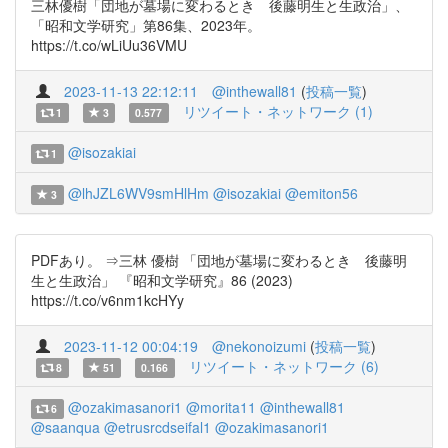
三林優樹「団地が墓場に変わるとき 後藤明生と生政治」、
「昭和文学研究」第86集、2023年。
https://t.co/wLiUu36VMU
2023-11-13 22:12:11
@inthewall81
(
投稿一覧
)
リツイート・ネットワーク (1)
1
3
0.577
@isozakiai
1
@lhJZL6WV9smHlHm
@isozakiai
@emiton56
3
PDFあり。 ⇒三林 優樹 「団地が墓場に変わるとき 後藤明
生と生政治」 『昭和文学研究』86 (2023)
https://t.co/v6nm1kcHYy
2023-11-12 00:04:19
@nekonoizumi
(
投稿一覧
)
リツイート・ネットワーク (6)
8
51
0.166
@ozakimasanori1
@morita11
@inthewall81
6
@saanqua
@etrusrcdseifal1
@ozakimasanori1