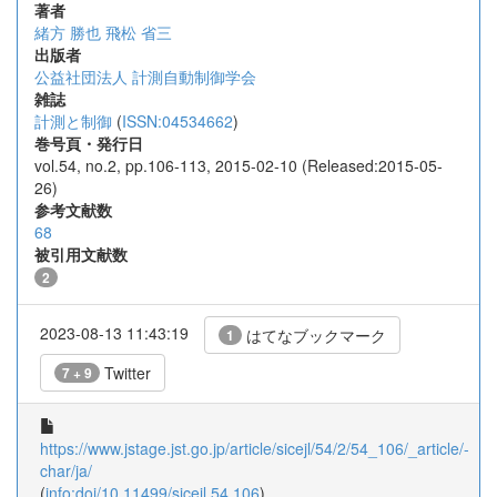
著者
緒方 勝也
飛松 省三
出版者
公益社団法人 計測自動制御学会
雑誌
計測と制御
(
ISSN:04534662
)
巻号頁・発行日
vol.54, no.2, pp.106-113, 2015-02-10 (Released:2015-05-
26)
参考文献数
68
被引用文献数
2
2023-08-13 11:43:19
はてなブックマーク
1
Twitter
7 + 9
https://www.jstage.jst.go.jp/article/sicejl/54/2/54_106/_article/-
char/ja/
(
info:doi/10.11499/sicejl.54.106
)