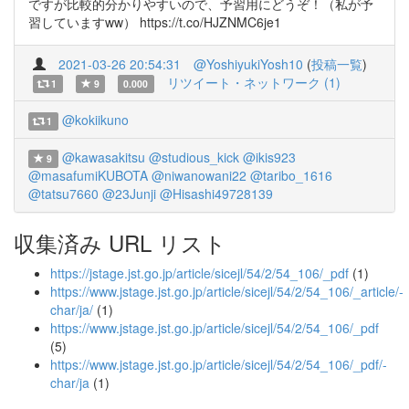
ですが比較的分かりやすいので、予習用にどうぞ！（私が予
習していますww） https://t.co/HJZNMC6je1
2021-03-26 20:54:31
@YoshiyukiYosh10
(
投稿一覧
)
リツイート・ネットワーク (1)
1
9
0.000
@kokiikuno
1
@kawasakitsu
@studious_kick
@ikis923
9
@masafumiKUBOTA
@niwanowani22
@taribo_1616
@tatsu7660
@23Junji
@Hisashi49728139
収集済み URL リスト
https://jstage.jst.go.jp/article/sicejl/54/2/54_106/_pdf
(1)
https://www.jstage.jst.go.jp/article/sicejl/54/2/54_106/_article/-
char/ja/
(1)
https://www.jstage.jst.go.jp/article/sicejl/54/2/54_106/_pdf
(5)
https://www.jstage.jst.go.jp/article/sicejl/54/2/54_106/_pdf/-
char/ja
(1)