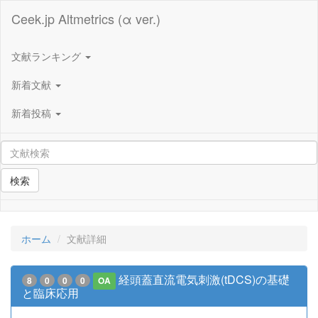
Ceek.jp Altmetrics (α ver.)
文献ランキング
新着文献
新着投稿
検索
ホーム
文献詳細
経頭蓋直流電気刺激(tDCS)の基礎
8
0
0
0
OA
と臨床応用