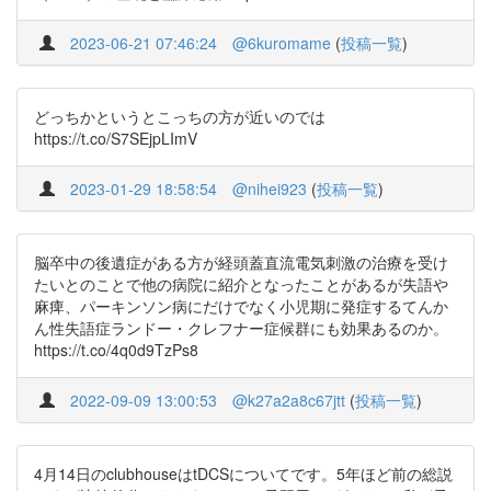
2023-06-21 07:46:24
@6kuromame
(
投稿一覧
)
どっちかというとこっちの方が近いのでは
https://t.co/S7SEjpLImV
2023-01-29 18:58:54
@nihei923
(
投稿一覧
)
脳卒中の後遺症がある方が経頭蓋直流電気刺激の治療を受け
たいとのことで他の病院に紹介となったことがあるが失語や
麻痺、パーキンソン病にだけでなく小児期に発症するてんか
ん性失語症ランドー・クレフナー症候群にも効果あるのか。
https://t.co/4q0d9TzPs8
2022-09-09 13:00:53
@k27a2a8c67jtt
(
投稿一覧
)
4月14日のclubhouseはtDCSについてです。5年ほど前の総説