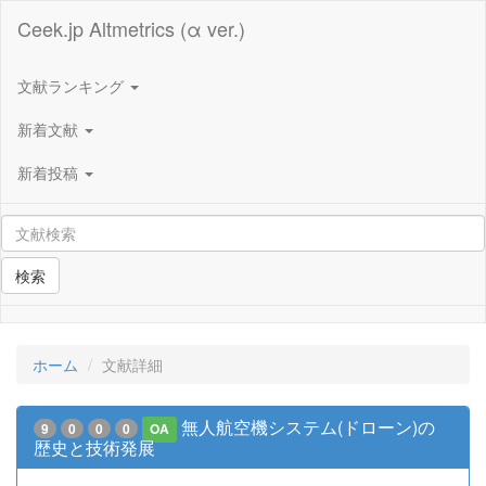
Ceek.jp Altmetrics (α ver.)
文献ランキング
新着文献
新着投稿
検索
ホーム
文献詳細
無人航空機システム(ドローン)の
9
0
0
0
OA
歴史と技術発展