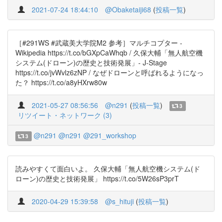
2021-07-24 18:44:10
@Obaketaiji68
(
投稿一覧
)
［#291WS #武蔵美大学院M2 参考］マルチコプター -
Wikipedia https://t.co/bGXpCaWhqb / 久保大輔「無人航空機
システム(ドローン)の歴史と技術発展」- J-Stage
https://t.co/jvWvlz6zNP / なぜドローンと呼ばれるようになっ
た？ https://t.co/a8yHXrw80w
2021-05-27 08:56:56
@n291
(
投稿一覧
)
3
リツイート・ネットワーク (3)
@n291
@n291
@291_workshop
3
読みやすくて面白いよ。 久保大輔「無人航空機システム(ド
ローン)の歴史と技術発展」 https://t.co/5W26sP3prT
2020-04-29 15:39:58
@s_hituji
(
投稿一覧
)