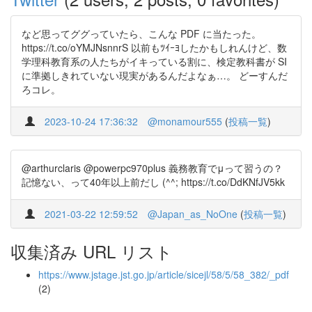
など思ってググっていたら、こんな PDF に当たった。
https://t.co/oYMJNsnnrS 以前もﾂｲｰﾖしたかもしれんけど、数
学理科教育系の人たちがイキっている割に、検定教科書が SI
に準拠しきれていない現実があるんだよなぁ…。 どーすんだ
ろコレ。
2023-10-24 17:36:32
@monamour555
(
投稿一覧
)
@arthurclaris @powerpc970plus 義務教育でμって習うの？
記憶ない、って40年以上前だし (^^; https://t.co/DdKNfJV5kk
2021-03-22 12:59:52
@Japan_as_NoOne
(
投稿一覧
)
収集済み URL リスト
https://www.jstage.jst.go.jp/article/sicejl/58/5/58_382/_pdf
(2)