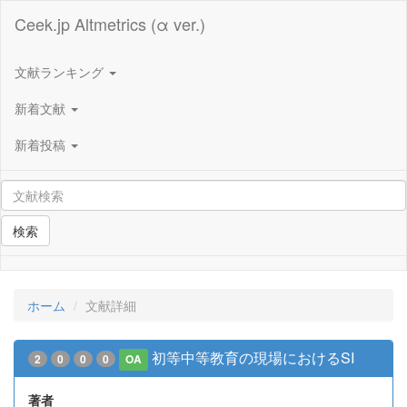
Ceek.jp Altmetrics (α ver.)
文献ランキング
新着文献
新着投稿
検索
ホーム
文献詳細
初等中等教育の現場におけるSI
2
0
0
0
OA
著者