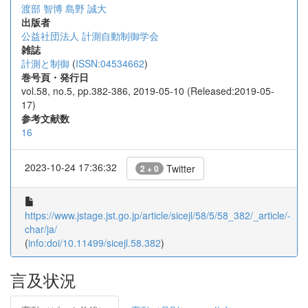
渡部 智博
島野 誠大
出版者
公益社団法人 計測自動制御学会
雑誌
計測と制御
(
ISSN:04534662
)
巻号頁・発行日
vol.58, no.5, pp.382-386, 2019-05-10 (Released:2019-05-
17)
参考文献数
16
2023-10-24 17:36:32
Twitter
2 + 0
https://www.jstage.jst.go.jp/article/sicejl/58/5/58_382/_article/-
char/ja/
(
info:doi/10.11499/sicejl.58.382
)
言及状況