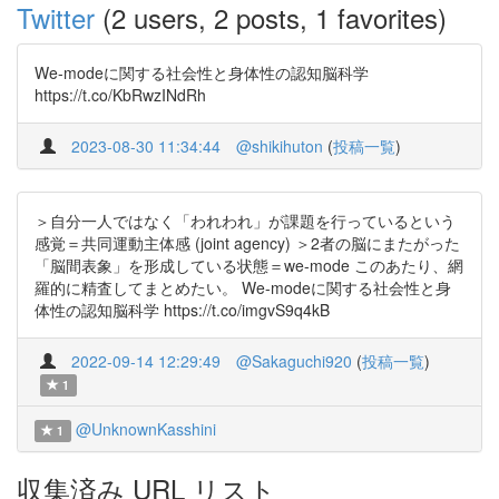
Twitter
(2 users, 2 posts, 1 favorites)
We-modeに関する社会性と身体性の認知脳科学
https://t.co/KbRwzINdRh
2023-08-30 11:34:44
@shikihuton
(
投稿一覧
)
＞自分一人ではなく「われわれ」が課題を行っているという
感覚＝共同運動主体感 (joint agency) ＞2者の脳にまたがった
「脳間表象」を形成している状態＝we-mode このあたり、網
羅的に精査してまとめたい。 We-modeに関する社会性と身
体性の認知脳科学 https://t.co/imgvS9q4kB
2022-09-14 12:29:49
@Sakaguchi920
(
投稿一覧
)
1
@UnknownKasshini
1
収集済み URL リスト