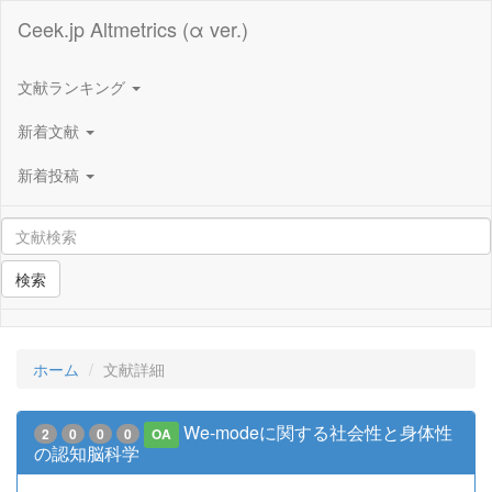
Ceek.jp Altmetrics (α ver.)
文献ランキング
新着文献
新着投稿
検索
ホーム
文献詳細
We-modeに関する社会性と身体性
2
0
0
0
OA
の認知脳科学