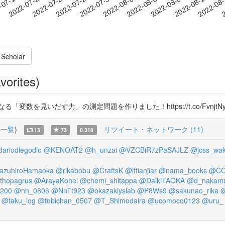
2022-08-09
2022-08-12
2022-08
-07-19
2
2022-07-22
2022-07-25
2022-07-28
2022-07-31
2022-08-03
2022-08-06
 Scholar
vorites)
を見いだす力」の測定問題を作りました！https://t.co/FvnjtNy
稿一覧
)
リツイート・ネットワーク (11)
13
73
0.318
ariodiegodio
@KENOAT2
@h_unzai
@VZCBiR7zPaSAJLZ
@jcss_wak
azuhiroHamaoka
@rikabobu
@CraftsK
@iftianjiar
@nama_books
@CO
thopagrus
@ArayaKohei
@chemi_shitappa
@DaikiTAOKA
@d_nakam
200
@nh_0806
@NnTt923
@okazakiyslab
@P8Ws9
@sakunao_rika
@
@taku_log
@tobichan_0507
@T_Shimodaira
@ucomoco0123
@uru_