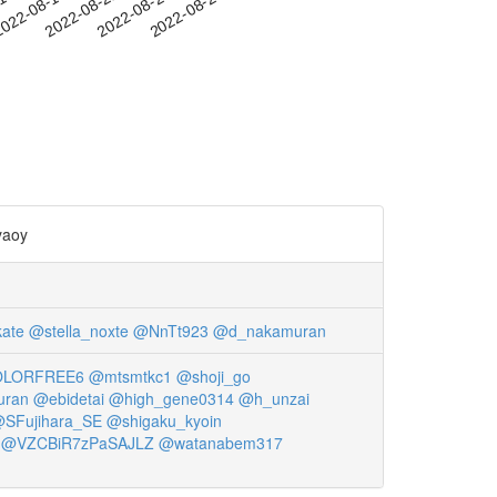
-15
022-08-18
2022-08-21
2022-08-24
2022-08-27
aoy
ate
@stella_noxte
@NnTt923
@d_nakamuran
LORFREE6
@mtsmtkc1
@shoji_go
uran
@ebidetai
@high_gene0314
@h_unzai
SFujihara_SE
@shigaku_kyoin
@VZCBiR7zPaSAJLZ
@watanabem317