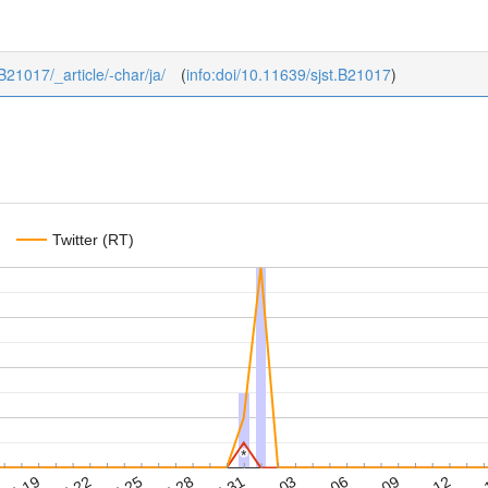
_B21017/_article/-char/ja/
(
info:doi/10.11639/sjst.B21017
)
Twitter (RT)
*
*