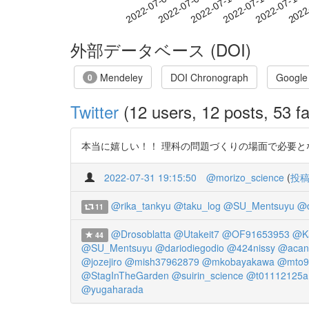
2022-07-10
2022-07-13
2022-07-16
2022
2022-07-04
2022-07-07
外部データベース (DOI)
Mendeley
DOI Chronograph
Google
0
Twitter
(12 users, 12 posts, 53 fa
本当に嬉しい！！ 理科の問題づくりの場面で必要となる「変数
2022-07-31 19:15:50
@morizo_science
(
投
@rika_tankyu
@taku_log
@SU_Mentsuyu
@d
11
@Drosoblatta
@Utakeit7
@OF91653953
@K
44
@SU_Mentsuyu
@dariodiegodio
@424nissy
@acan
@jozejiro
@mish37962879
@mkobayakawa
@mto9
@StagInTheGarden
@suirin_science
@t01112125a
@yugaharada