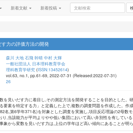
新着文献
新着投稿
だす力の評価方法の開発
森川 大地
石飛 幹晴
中村 大輝
一般社団法人 日本理科教育学会
理科教育学研究
(
ISSN:13452614
)
vol.63, no.1, pp.61-69, 2022-07-31 (Released:2022-07-31)
26
変数を見いだす力に着目し,その測定方法を開発することを目的とした。
る要素を特定する力」と定義した上で,複数の調査問題を作成した。作成した
年382名,第6学年371名)を対象とした調査を実施し,項目反応理論の2
おり,当該能力が平均よりやや低い集団において高い弁別性を有している
題事象から変数を見いだす力は,上位の学年ほど高い傾向にあることが明