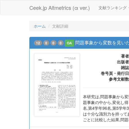
Ceek.jp Altmetrics (α ver.)
文献ランキング
ホーム
文献詳細
問題事象から変数を見い
12
0
0
0
OA
著者
出版者
雑誌
巻号頁・発行日
参考文献数
本研究は,問題事象から
題事象の中から,変化し得
名,第4学年96名,第5学
は十分な識別力を持って
ごとに比較した結果,問