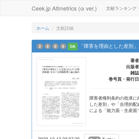
Ceek.jp Altmetrics (α ver.)
文献ランキング
ホーム
文献詳細
「障害を理由とした差別」
2
0
0
0
OA
著者
出版者
雑誌
巻号頁・発行日
障害者権利条約の批准に
した差別」や「合理的配
による「能力面・生産面
2023-12-12 23:37:20