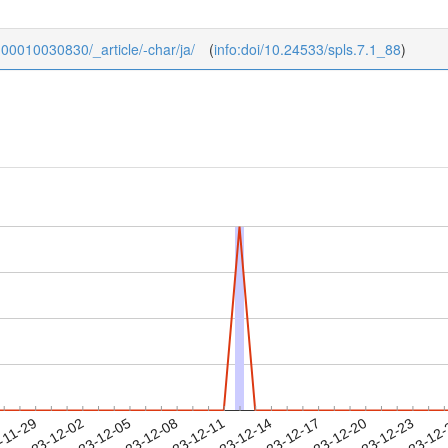
KJ00010030830/_article/-char/ja/
(
info:doi/10.24533/spls.7.1_88
)
2023-12-20
2023-12-23
2023-12
-11-29
2
2023-12-02
2023-12-05
2023-12-08
2023-12-11
2023-12-14
2023-12-17