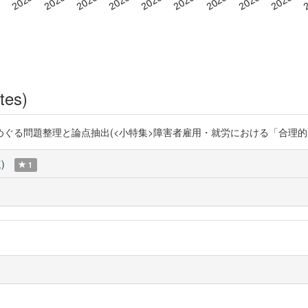
tes)
整理と論点抽出(<小特集>障害者雇用・就労における「合理的配慮」) https
覧
)
1