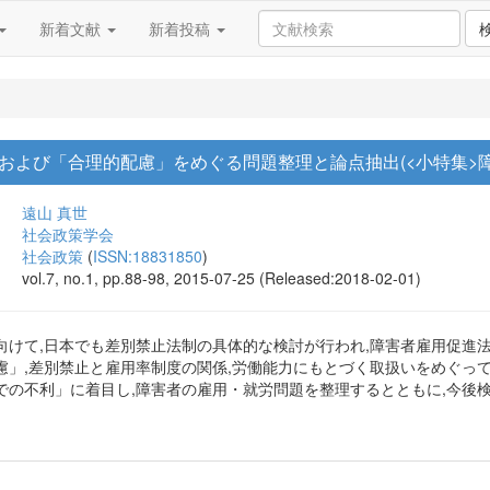
新着文献
新着投稿
および「合理的配慮」をめぐる問題整理と論点抽出(<小特集>
遠山 真世
社会政策学会
社会政策
(
ISSN:18831850
)
vol.7, no.1, pp.88-98, 2015-07-25 (Released:2018-02-01)
向けて,日本でも差別禁止法制の具体的な検討が行われ,障害者雇用促進
慮」,差別禁止と雇用率制度の関係,労働能力にもとづく取扱いをめぐっ
での不利」に着目し,障害者の雇用・就労問題を整理するとともに,今後