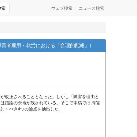
検索
ウェブ検索
ニュース検索
障害者雇用・就労における「合理的配慮」)
法が改正されることとなった。しかし「障害を理由と
ては議論の余地が残されている。そこで本稿では,障害
検討すべき4つの論点を抽出した。