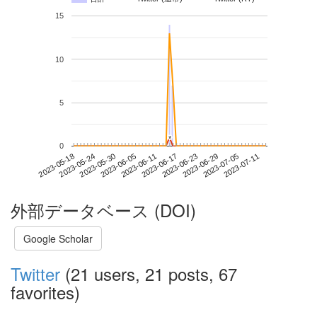
15
10
5
*
*
0
2023-07-05
2023-05-18
2023-06-05
2023-06-23
2023-07-11
2023-05-24
2023-06-11
2023-06-29
2023-05-30
2023-06-17
外部データベース (DOI)
Google Scholar
Twitter
(21 users, 21 posts, 67
favorites)