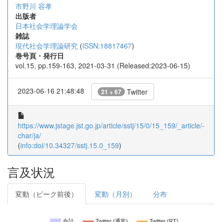
市野川 容孝
出版者
日本社会学理論学会
雑誌
現代社会学理論研究
(
ISSN:18817467
)
巻号頁・発行日
vol.15, pp.159-163, 2021-03-31 (Released:2023-06-15)
2023-06-16 21:48:48
Twitter
21 + 67
https://www.jstage.jst.go.jp/article/sstj/15/0/15_159/_article/-
char/ja/
(
info:doi/10.34327/sstj.15.0_159
)
言及状況
変動（ピーク前後）
変動（月別）
分布
合計
Twitter (通常)
Twitter (RT)