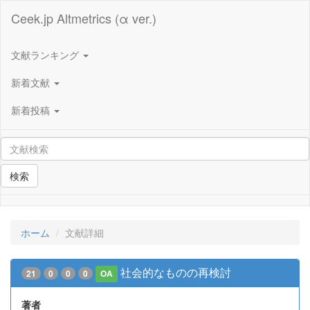
Ceek.jp Altmetrics (α ver.)
文献ランキング
新着文献
新着投稿
検索
ホーム
文献詳細
社会的なものの再検討
21
0
0
0
OA
著者