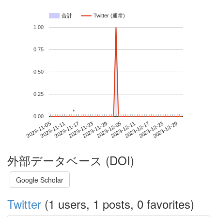
合計
Twitter (通常)
1.00
0.75
0.50
0.25
*
*
0.00
2023-12-23
2023-11-05
2023-11-23
2023-12-11
2023-12-29
2023-11-11
2023-11-29
2023-12-17
2023-11-17
2023-12-05
外部データベース (DOI)
Google Scholar
Twitter
(1 users, 1 posts, 0 favorites)