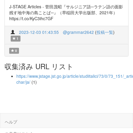
J-STAGE Articles - 菅田茂昭『サルジニア語─ラテン語の面影
残す地中海の島ことば─』（早稲田大学出版部、2021年）
https://t.co/KyC3ihc7GF
2023-12-03 01:43:55
@grammar2642
(
投稿一覧
)
1
0
収集済み URL リスト
https://www.jstage.jst.go.jp/article/studiitalici/73/0/73_151/_arti
char/ja/
(1)
ヘルプ