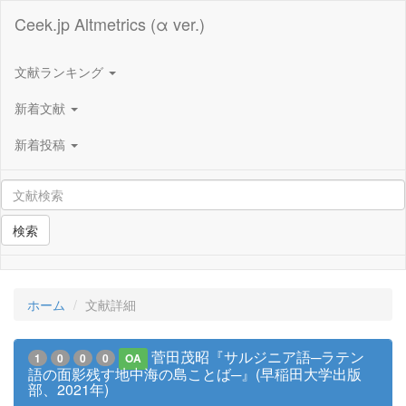
Ceek.jp Altmetrics (α ver.)
文献ランキング
新着文献
新着投稿
検索
ホーム
文献詳細
菅田茂昭『サルジニア語─ラテン
1
0
0
0
OA
語の面影残す地中海の島ことば─』(早稲田大学出版
部、2021年)