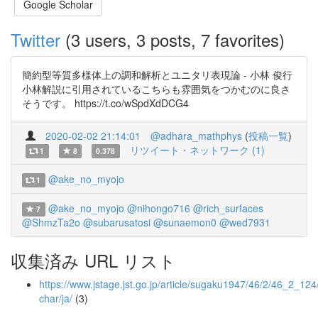
Google Scholar
Twitter
(3 users, 3 posts, 7 favorites)
簡約型等質多様体上の調和解析とユニタリ表現論 - 小林 俊行
小林解説に引用されているこちらも雰囲気をつかむのに良さ
そうです。 https://t.co/wSpdXdDCG4
2020-02-02 21:14:01
@adhara_mathphys
(
投稿一覧
)
リツイート・ネットワーク (1)
1
8
0.378
@ake_no_myojo
1
@ake_no_myojo
@nihongo716
@rich_surfaces
7
@ShmzTa2o
@subarusatosi
@sunaemon0
@wed7931
収集済み URL リスト
https://www.jstage.jst.go.jp/article/sugaku1947/46/2/46_2_124/
char/ja/
(3)