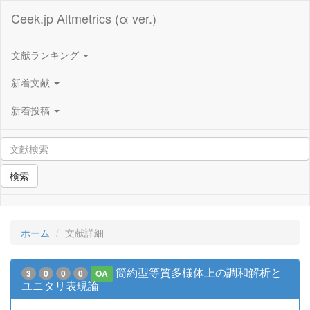
Ceek.jp Altmetrics (α ver.)
文献ランキング
新着文献
新着投稿
検索
ホーム
文献詳細
簡約型等質多様体上の調和解析と
3
0
0
0
OA
ユニタリ表現論