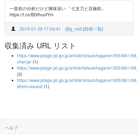
一昔前の分析だけど興味深い 「七支刀と百錬鉄」
https://t.co/Bl3fhuofYm
2019-01-29 17:24:41
@g_nzd
(
投稿一覧
)
収集済み URL リスト
https://www.jstage.jst.go.jp/article/tetsutohagane1955/68/1/68
char/ja/
(1)
https://www.jstage.jst.go.jp/article/tetsutohagane1955/68/1/6
(2)
https://www.jstage.jst.go.jp/article/tetsutohagane1955/68/1/6
shem=ssusxt
(1)
ヘルプ