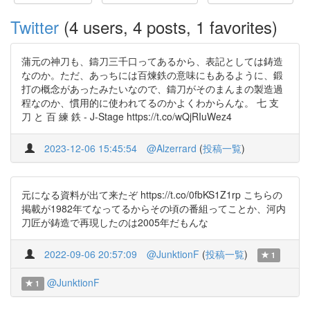
Twitter
(4 users, 4 posts, 1 favorites)
蒲元の神刀も、鑄刀三千口ってあるから、表記としては鋳造
なのか。ただ、あっちには百煉鉄の意味にもあるように、鍛
打の概念があったみたいなので、鑄刀がそのまんまの製造過
程なのか、慣用的に使われてるのかよくわからんな。 七 支
刀 と 百 練 鉄 - J-Stage https://t.co/wQjRIuWez4
2023-12-06 15:45:54
@Alzerrard
(
投稿一覧
)
元になる資料が出て来たぞ https://t.co/0fbKS1Z1rp こちらの
掲載が1982年てなってるからその頃の番組ってことか、河内
刀匠が鋳造で再現したのは2005年だもんな
2022-09-06 20:57:09
@JunktionF
(
投稿一覧
)
1
@JunktionF
1