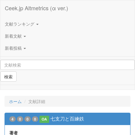
Ceek.jp Altmetrics (α ver.)
文献ランキング
新着文献
新着投稿
検索
ホーム
文献詳細
七支刀と百練鉄
4
0
0
0
OA
著者