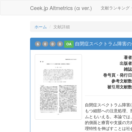
Ceek.jp Altmetrics (α ver.)
文献ランキング
ホーム
文献詳細
自閉症スペクトラム障害の
6
0
0
0
OA
著者
出版者
雑誌
巻号頁・発行日
参考文献数
被引用文献数
自閉症スペクトラム障害(au
もつ細部への注意処理、
ムともいえる。本論では
的側面と療育や支援の方
理特性を伸ばすことは社