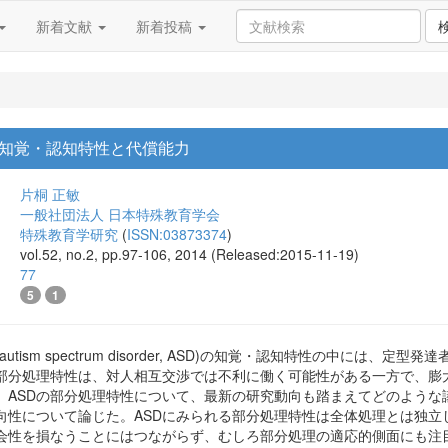
新着文献
新着投稿
知覚・認知特性と代償能力
片桐 正敏
一般社団法人 日本特殊教育学会
特殊教育学研究
(
ISSN:03873374
)
vol.52, no.2, pp.97-106, 2014 (Released:2015-11-19)
77
5
1
tism spectrum disorder, ASD)の知覚・認知特性の中には
部分処理特性は、対人相互交渉では不利に働く可能性がある一方で、膨
、ASDの部分処理特性について、最新の研究動向も踏まえてどのような
向性について論じた。ASDにみられる部分処理特性は全体処理とは独立
会性を損なうことにはつながらず、むしろ部分処理の適応的側面にも注