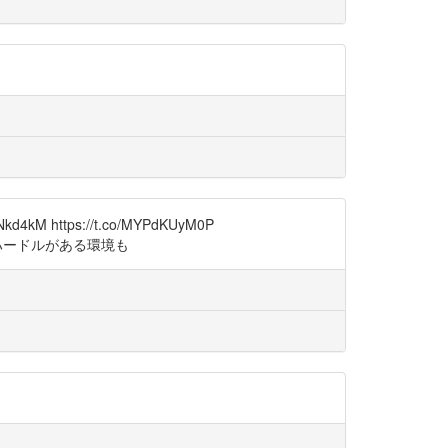
tps://t.co/MYPdKUyM0P
るハードルがある環境も