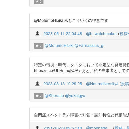
0
@MofumoHibiki 私もこういうの得意です
2023-05-11 22:04:48
@b_watchmaker
(
投稿
@MofumoHibiki
@Parnassius_gl
2
特定の環境・時代、タスクにおいて非定型な発達特性が適応的だとい
https://t.co/ULHmhqKOAy あと、私
2023-03-13 19:29:25
@NeurodiversityJ
(
投稿
@KhoraJp
@yukaigyo
2
自閉症スペクトラム障害の知覚・認知特性と代償能力 https:
2021-10-29 09:57:18
@moenage__
(
投稿一