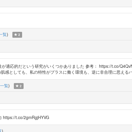
一覧
)
2
う研究がいくつかありました 参考： https://t.co/Q4QvNkd4kM ht
の当事者としての肌感としても、私の特性がプラスに働く環境も、逆に非合理に思え
一覧
)
2
//t.co/2gmRgjHYVG
覧
)