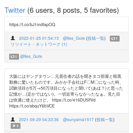
Twitter
(6 users, 8 posts, 5 favorites)
https://t.co/bJ1mdfapOQ
2022-01-25 01:54:13
@lles_Gute
(
投稿一覧
)
1
リツイート・ネットワーク (1)
@lles_Gute
1
大阪にはヤングタウン…元居住者の話を聞きタコ部屋と暗黒
勤務に驚いたものです。みかか子会社はF〇M〇になった時、
試験項目が5万→50万項目になったと聞いて(あほ？)と思った
記憶が…(定かではない)。一切近寄らなかったなぁ。見た目
は快適に使えたけど。 https://t.co/416DU5IfVd
https://t.co/sbquY6bVCE
2021-09-29 04:33:36
@sunyama1517
(
投稿一覧
)
3