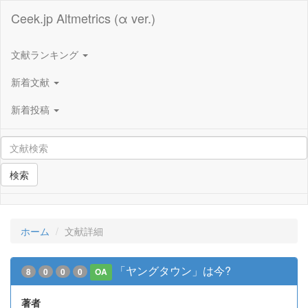
Ceek.jp Altmetrics (α ver.)
文献ランキング
新着文献
新着投稿
検索
ホーム
文献詳細
「ヤングタウン」は今?
8
0
0
0
OA
著者