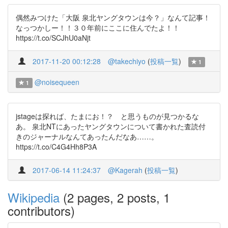
偶然みつけた「大阪 泉北ヤングタウンは今？」なんて記事！
なっつかしー！！３０年前にここに住んでたよ！！
https://t.co/SCJhU0aNjt
2017-11-20 00:12:28
@takechiyo
(
投稿一覧
)
1
@noisequeen
1
jstageは探れば、たまにお！？ と思うものが見つかるな
あ。 泉北NTにあったヤングタウンについて書かれた査読付
きのジャーナルなんてあったんだなあ……。
https://t.co/C4G4Hh8P3A
2017-06-14 11:24:37
@Kagerah
(
投稿一覧
)
Wikipedia
(2 pages, 2 posts, 1
contributors)