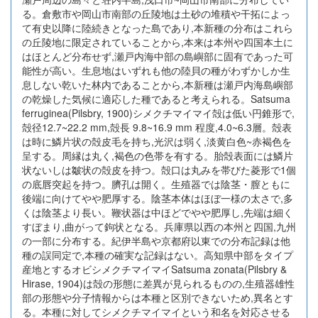
る。倉敷市や岡山市南部の丘陵地は土砂の堆積や干拓によっ
て有史以降に陸続きとなった島であり,本新種の分布はこれら
の丘陵地に限定されていることから,本来は本州や四国本土に
はほとんど分布せず,瀬戸内海中部の島嶼部に固有であった可
能性が高い。生息地はいずれも他の陸貝の種がわずかしか生
息しない乾いた林内であることから,本新種は瀬戸内海島嶼部
の乾燥した気候に適応した種であると考えられる。Satsuma
ferruginea(Pilsbry, 1900)シメクチマイマイ殻は低い円錐形で,
殻径12.7~22.2 mm,殻長 9.8~16.9 mm 程度,4.0~6.3層。殻表
は時に鱗片状の殻皮毛を持ち,光沢は弱く,淡黄白色~赤褐色を
呈する。周縁は丸く,褐色の色帯を有する。胎殻表面には鱗片
状ないしは皺状の殻皮を持つ。殻口は丸みを帯びた菱形で1個
の底唇突起を持つ。臍孔は開く。生殖器では陰茎・膣ともに
後端に向けてやや肥厚する。陰茎本体はほぼ一様の太さで,多
くは陰茎より長い。鞭状器は中ほどでやや肥厚し,先端は細く
すぼまり,曲がって鉤状となる。兵庫県以西の本州と四国,九州
の一部に分布する。紀伊半島や京都府以東での分布記録は他
種の誤同定で,本種の確実な記録はない。高知県中部をタイプ
産地とするオビシメクチマイマイSatsuma zonata(Pilsbry &
Hirase, 1904)は殻の形態に差異が見られるものの,生殖器雄性
部の形態や分子情報からは本種と区別できないため,異名とす
る。本種に対してシメクチマイマイという和名を対応させる