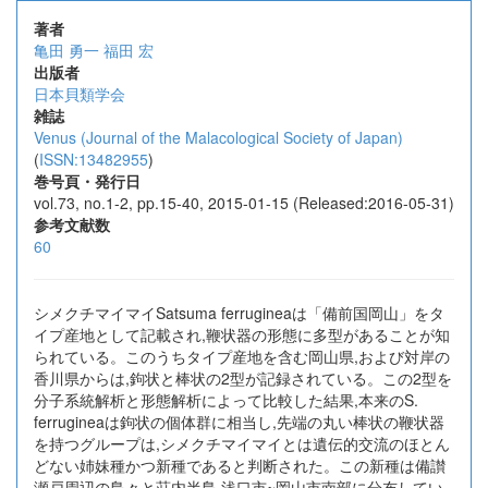
著者
亀田 勇一
福田 宏
出版者
日本貝類学会
雑誌
Venus (Journal of the Malacological Society of Japan)
(
ISSN:13482955
)
巻号頁・発行日
vol.73, no.1-2, pp.15-40, 2015-01-15 (Released:2016-05-31)
参考文献数
60
シメクチマイマイSatsuma ferrugineaは「備前国岡山」をタ
イプ産地として記載され,鞭状器の形態に多型があることが知
られている。このうちタイプ産地を含む岡山県,および対岸の
香川県からは,鉤状と棒状の2型が記録されている。この2型を
分子系統解析と形態解析によって比較した結果,本来のS.
ferrugineaは鉤状の個体群に相当し,先端の丸い棒状の鞭状器
を持つグループは,シメクチマイマイとは遺伝的交流のほとん
どない姉妹種かつ新種であると判断された。この新種は備讃
瀬戸周辺の島々と荘内半島,浅口市~岡山市南部に分布してい