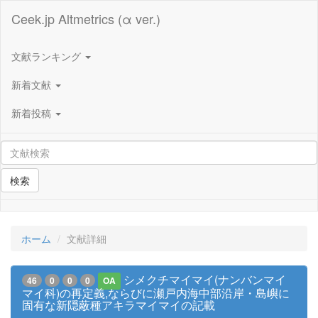
Ceek.jp Altmetrics (α ver.)
文献ランキング
新着文献
新着投稿
検索
ホーム
文献詳細
シメクチマイマイ(ナンバンマイ
46
0
0
0
OA
マイ科)の再定義,ならびに瀬戸内海中部沿岸・島嶼に
固有な新隠蔽種アキラマイマイの記載