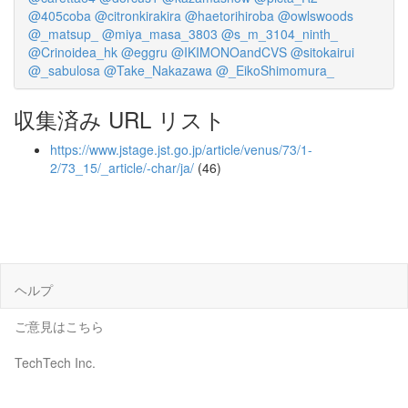
@405coba
@citronkirakira
@haetorihiroba
@owlswoods
@_matsup_
@miya_masa_3803
@s_m_3104_ninth_
@Crinoidea_hk
@eggru
@IKIMONOandCVS
@sitokairui
@_sabulosa
@Take_Nakazawa
@_EikoShimomura_
収集済み URL リスト
https://www.jstage.jst.go.jp/article/venus/73/1-
2/73_15/_article/-char/ja/
(46)
ヘルプ
ご意見はこちら
TechTech Inc.