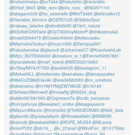
@notumimatsu
@yu7444
@hokutohei
@rararabio
@Erbaf_MtoT
@illir_ecrv
@pira_rucu_
@S63571191
@akagane335
@ho_seashells
@MoiT2465
@shiroaiko12
@Yamakei_ikimono
@CiERO125
@G0b0uSoul
@nakasu_latache
@siho865685
@Tar0_nature
@KXclfeECK9Tarbl
@OyTXGt0oyMcIvcP
@chikushoukai
@mas02694479
@Cosworthbt44
@kidsousaku
@MaimainoTsuburi
@muyu1990
@Xenopus007
@fukuokanokai
@gikyou9
@JohannesC7
@KusuhashiLab
@Mizu_BUTE000000
@creature_w_f
@Fennel59957881
@grandakeito
@mari_koenji
@MEG02218463
@nYbaylMY4JY7XSt
@seafish05
@bluelagoon_11
@MeloeHILL
@mickeneko
@seirakazu
@tamayazakka
@984CcZSMqIUwJAc
@asa36582083
@cv_umebosi
@idesinsirou
@mY8jHYMgEW7WkSE
@n76149
@SchwarzWehrwolf
@tnnswftg
@59224_dog
@akiko587681583
@CognosceTe
@crab_banyanya
@funnyafunya
@kawaberi_umibe
@kisagoyusura
@MayumiMizuho
@morix082
@TsfAIUEOKAKI
@field_data
@gibundo
@grassylabyrin
@HirotakaNishi
@IlIIIlllIIIIIl
@kamuijt
@katakata5963
@KOPE_MUSHI
@MLavca
@monPUti2
@sfc19__
@v_27snail
@WindFox_
@1017Kido
@caretta64
@dorcus1
@kazamashow
@picta_R2