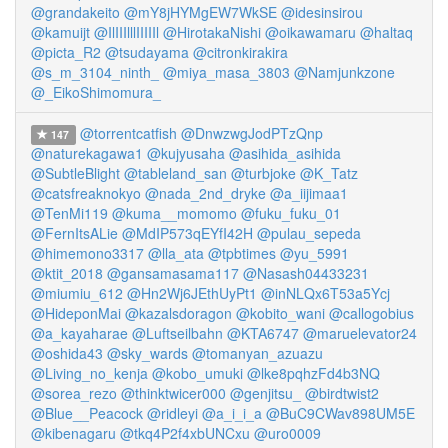
@grandakeito
@mY8jHYMgEW7WkSE
@idesinsirou
@kamuijt
@IlIIIlllIIIIIl
@HirotakaNishi
@oikawamaru
@haltaq
@picta_R2
@tsudayama
@citronkirakira
@s_m_3104_ninth_
@miya_masa_3803
@Namjunkzone
@_EikoShimomura_
@torrentcatfish
@DnwzwgJodPTzQnp
147
@naturekagawa1
@kujyusaha
@asihida_asihida
@SubtleBlight
@tableland_san
@turbjoke
@K_Tatz
@catsfreaknokyo
@nada_2nd_dryke
@a_iijimaa1
@TenMi119
@kuma__momomo
@fuku_fuku_01
@FernItsALie
@MdIP573qEYfI42H
@pulau_sepeda
@himemono3317
@lla_ata
@tpbtimes
@yu_5991
@ktit_2018
@gansamasama117
@Nasash04433231
@miumiu_612
@Hn2Wj6JEthUyPt1
@inNLQx6T53a5Ycj
@HideponMai
@kazalsdoragon
@kobito_wani
@callogobius
@a_kayaharae
@Luftseilbahn
@KTA6747
@maruelevator24
@oshida43
@sky_wards
@tomanyan_azuazu
@Living_no_kenja
@kobo_umuki
@lke8pqhzFd4b3NQ
@sorea_rezo
@thinktwicer000
@genjitsu_
@birdtwist2
@Blue__Peacock
@ridleyi
@a_i_i_a
@BuC9CWav898UM5E
@kibenagaru
@tkq4P2f4xbUNCxu
@uro0009