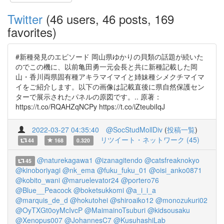
Twitter
(46 users, 46 posts, 169
favorites)
#新種発見のエピソード 岡山県ゆかりの貝類の話題が続いた
のでこの機に、以前亀田勇一元会長と共に新種記載した岡
山・香川両県固有種アキラマイマイと姉妹種シメクチマイマ
イをご紹介します。以下の画像は記載直後に県自然保護セン
ターで展示されたパネルの原図です。.. 原著：
https://t.co/RQAHZqNCPy https://t.co/iZteubiIqJ
2022-03-27 04:35:40
@SocStudMollDiv
(
投稿一覧
)
リツイート・ネットワーク (45)
44
168
0.320
@naturekagawa1
@izanagitendo
@catsfreaknokyo
45
@kinoboriyagi
@nk_ema
@fuku_fuku_01
@oisi_anko0871
@kobito_wani
@maruelevator24
@portero76
@Blue__Peacock
@boketsukkomi
@a_i_i_a
@marquis_de_d
@hokutohei
@shiroaiko12
@monozukuri02
@OyTXGt0oyMcIvcP
@MaimainoTsuburi
@kidsousaku
@Xenopus007
@JohannesC7
@KusuhashiLab