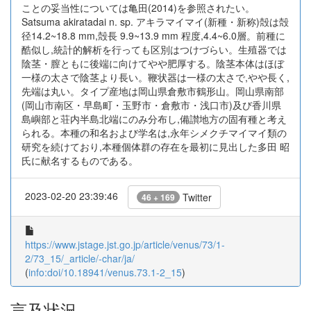
ことの妥当性については亀田(2014)を参照されたい。
Satsuma akiratadai n. sp. アキラマイマイ(新種・新称)殻は殻
径14.2~18.8 mm,殻長 9.9~13.9 mm 程度,4.4~6.0層。前種に
酷似し,統計的解析を行っても区別はつけづらい。生殖器では
陰茎・膣ともに後端に向けてやや肥厚する。陰茎本体はほぼ
一様の太さで陰茎より長い。鞭状器は一様の太さで,やや長く,
先端は丸い。タイプ産地は岡山県倉敷市鶴形山。岡山県南部
(岡山市南区・早島町・玉野市・倉敷市・浅口市)及び香川県
島嶼部と荘内半島北端にのみ分布し,備讃地方の固有種と考え
られる。本種の和名および学名は,永年シメクチマイマイ類の
研究を続けており,本種個体群の存在を最初に見出した多田 昭
氏に献名するものである。
2023-02-20 23:39:46
Twitter
46 + 169
https://www.jstage.jst.go.jp/article/venus/73/1-
2/73_15/_article/-char/ja/
(
info:doi/10.18941/venus.73.1-2_15
)
言及状況