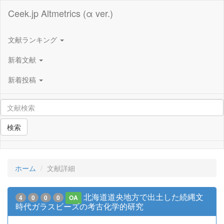
Ceek.jp Altmetrics (α ver.)
文献ランキング
新着文献
新着投稿
検索
ホーム
文献詳細
北海道道央地方で出土した続縄文
4
0
0
0
OA
時代ガラスビーズの考古化学的研究