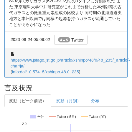
SiO2系),カリガラス(K2O-SiO2系)の3タイプに分類された.ま
た,東京理科大学中井研究室がこれまで分析した本州以南の古
代ガラスとの微量重元素組成の比較より,同時期の北海道道央
地方と本州以南では同様の起源を持つガラスが流通していた
ことが明らかになった.
2023-08-24 05:09:02
Twitter
4 + 5
https://www.jstage.jst.go.jp/article/xshinpo/48/0/48_235/_article/-
char/ja/
(
info:doi/10.57415/xshinpo.48.0_235
)
言及状況
変動（ピーク前後）
変動（月別）
分布
合計
Twitter (通常)
Twitter (RT)
2.0