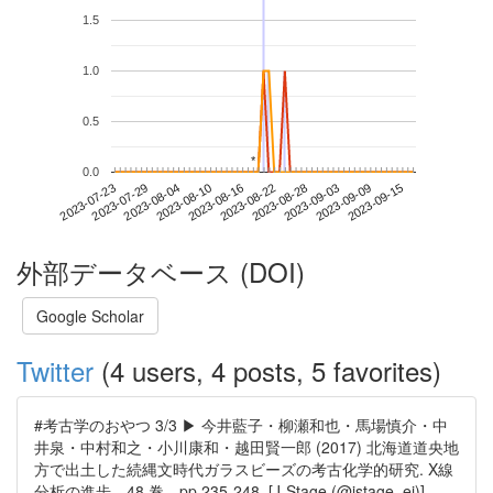
1.5
1.0
0.5
*
*
0.0
2023-09-09
2023-07-23
2023-08-10
2023-08-28
2023-09-15
2023-07-29
2023-08-16
2023-09-03
2023-08-04
2023-08-22
外部データベース (DOI)
Google Scholar
Twitter
(4 users, 4 posts, 5 favorites)
#考古学のおやつ 3/3 ▶ 今井藍子・柳瀬和也・馬場慎介・中
井泉・中村和之・小川康和・越田賢一郎 (2017) 北海道道央地
方で出土した続縄文時代ガラスビーズの考古化学的研究. X線
分析の進歩、48 巻、pp.235-248. [J-Stage (@jstage_ej)]