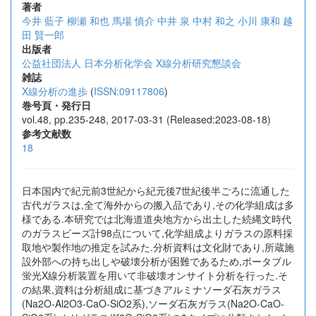
著者
今井 藍子
柳瀬 和也
馬場 慎介
中井 泉
中村 和之
小川 康和
越
田 賢一郎
出版者
公益社団法人 日本分析化学会 X線分析研究懇談会
雑誌
X線分析の進歩
(
ISSN:09117806
)
巻号頁・発行日
vol.48, pp.235-248, 2017-03-31 (Released:2023-08-18)
参考文献数
18
日本国内で紀元前3世紀から紀元後7世紀後半ごろに流通した
古代ガラスは,全て海外からの搬入品であり,その化学組成は多
様である.本研究では北海道道央地方から出土した続縄文時代
のガラスビーズ計98点について,化学組成よりガラスの原料採
取地や製作地の推定を試みた.分析資料は文化財であり,所蔵施
設外部への持ち出しや破壊分析が困難であるため,ポータブル
蛍光X線分析装置を用いて非破壊オンサイト分析を行った.そ
の結果,資料は分析組成に基づきアルミナソーダ石灰ガラス
(Na2O-Al2O3-CaO-SiO2系),ソーダ石灰ガラス(Na2O-CaO-