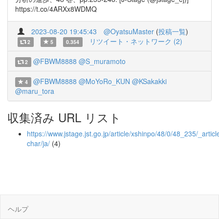
https://t.co/4ARXx8WDMQ
2023-08-20 19:45:43
@OyatsuMaster
(
投稿一覧
)
リツイート・ネットワーク (2)
2
5
0.354
@FBWM8888
@S_muramoto
2
@FBWM8888
@MoYoRo_KUN
@KSakakki
4
@maru_tora
収集済み URL リスト
https://www.jstage.jst.go.jp/article/xshinpo/48/0/48_235/_article
char/ja/
(4)
ヘルプ