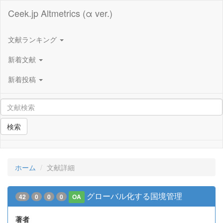
Ceek.jp Altmetrics (α ver.)
文献ランキング
新着文献
新着投稿
検索
ホーム
文献詳細
グローバル化する国境管理
42
0
0
0
OA
著者