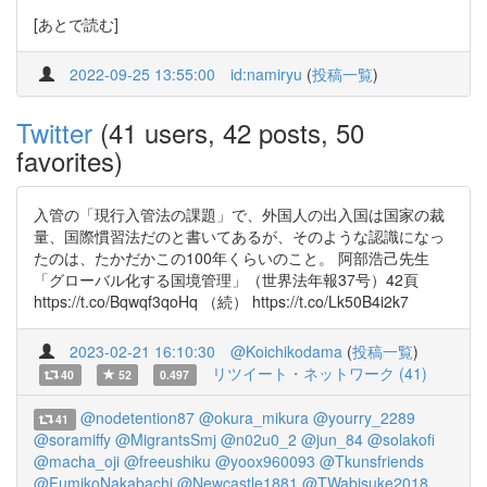
[あとで読む]
2022-09-25 13:55:00
id:namiryu
(
投稿一覧
)
Twitter
(41 users, 42 posts, 50
favorites)
入管の「現行入管法の課題」で、外国人の出入国は国家の裁
量、国際慣習法だのと書いてあるが、そのような認識になっ
たのは、たかだかこの100年くらいのこと。 阿部浩己先生
「グローバル化する国境管理」（世界法年報37号）42頁
https://t.co/Bqwqf3qoHq （続） https://t.co/Lk50B4i2k7
2023-02-21 16:10:30
@Koichikodama
(
投稿一覧
)
リツイート・ネットワーク (41)
40
52
0.497
@nodetention87
@okura_mikura
@yourry_2289
41
@soramiffy
@MigrantsSmj
@n02u0_2
@jun_84
@solakofi
@macha_oji
@freeushiku
@yoox960093
@Tkunsfriends
@FumikoNakabachi
@Newcastle1881
@TWabisuke2018