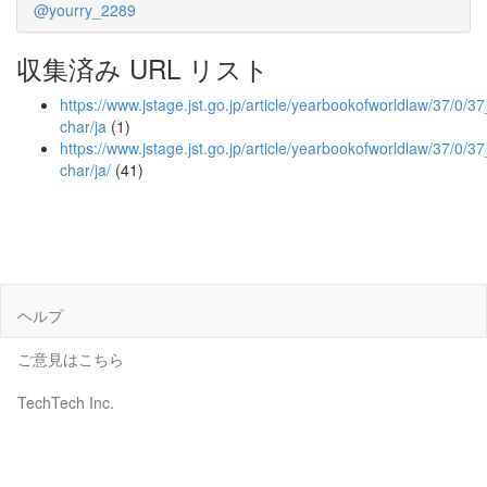
@yourry_2289
収集済み URL リスト
https://www.jstage.jst.go.jp/article/yearbookofworldlaw/37/0/37
char/ja
(1)
https://www.jstage.jst.go.jp/article/yearbookofworldlaw/37/0/37
char/ja/
(41)
ヘルプ
ご意見はこちら
TechTech Inc.