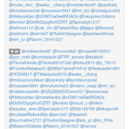
@muku_dori_
@waka__chang
@nodetention87
@packraty
@kurobeunazuki
@mayasan5941
@tmt_tyo
@metalguru063
@Hideyukitao
@zGWi7cwSwdRGAOs
@fukuyoken3daime
@kmktei
@DcNVDqxgKv3OZRT
@Specialyk121Y
@tellme0112
@udr_chr
@TakashiSoy
@jijajoc
@tibeeet3
@sobtomk
@sei1947
@YushinGlasgow
@satotweethirosi
@ark_yz
@Naomi_20161027
@nodetention87
@mummika1
@maaa96105531
49
@gyo_ma9
@kumidaisuki
@TRY_sonota
@solakofi
@Tkunsfriends
@Tenko89197326
@tetsu2813
@y_75015
@FumikoNakabachi
@DANxTqe4qPnhFs2
@Newcastle1881
@YOSHI817
@TWabisuke2018
@waka__chang
@mokuyounohikari
@packraty
@kurobeunazuki
@mayasan5941
@torukubota23
@miami_usagi
@tmt_tyo
@nakaimasahito
@QDpB282DZUmecG7
@wooorusai
@Hideyukitao
@matahacibe
@zGWi7cwSwdRGAOs
@DcNVDqxgKv3OZRT
@kmktei
@inoud_y
@etkmr
@sayaka_Jess
@Specialyk121Y
@X56148788
@kikugumi8
@mz8qwtRbAn4JMiy
@sei1947
@tibeeet3
@tourmaline3737
@YushinGlasgow
@ark_yz
@Im_Phila
@MasamiUtakata
@Naomi_20161027
@varvaz