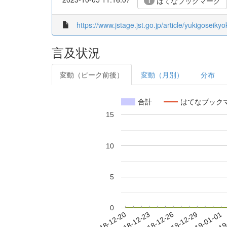
はてなブックマーク
1
https://www.jstage.jst.go.jp/article/yukigoseikyo
言及状況
変動（ピーク前後）
変動（月別）
分布
合計
はてなブック
15
10
5
0
2018-12-26
2018-12-29
2019-01-01
2019
2018-12-20
2018-12-23