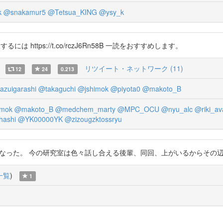
k
@snakamur5
@Tetsua_KING
@ysy_k
るには https://t.co/rczJ6Rn58B 一読をおすすめします。
リツイート・ネットワーク (11)
12
24
0.213
azuigarashi
@takaguchi
@jshimok
@piyota0
@makoto_B
imok
@makoto_B
@medchem_marty
@MPC_OCU
@nyu_alc
@riki_av
hashi
@YK00000YK
@zizougzktossryu
と心が軽くなった。 今の研究室は色々話し合える後輩、同回、上がいるからその辺は恵まれてる
一覧
)
1