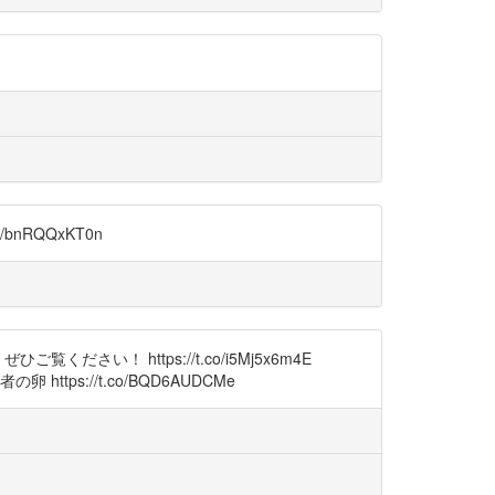
nRQQxKT0n
！ https://t.co/i5Mj5x6m4E
ttps://t.co/BQD6AUDCMe