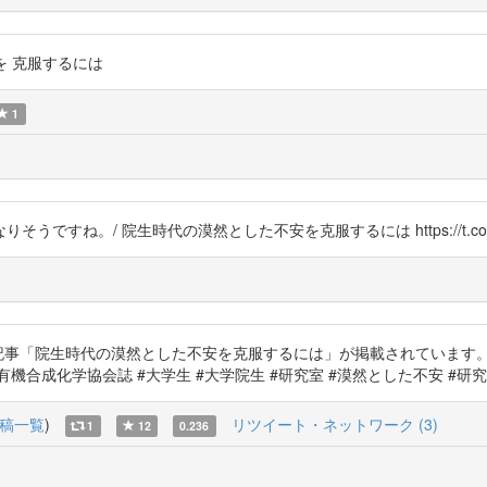
不安を 克服するには
1
すね。/ 院生時代の漠然とした不安を克服するには https://t.co/b
院生時代の漠然とした不安を克服するには」が掲載されています。ぜひご覧ください
 #有機合成化学協会誌 #大学生 #大学院生 #研究室 #漠然とした不安 #研究者の卵 h
稿一覧
)
リツイート・ネットワーク (3)
1
12
0.236