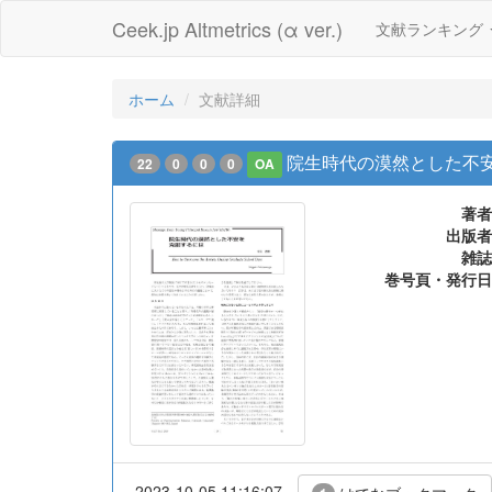
Ceek.jp Altmetrics (α ver.)
文献ランキング
ホーム
文献詳細
院生時代の漠然とした不
22
0
0
0
OA
著者
出版者
雑誌
巻号頁・発行日
2023-10-05 11:16:07