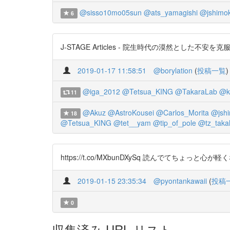
@sisso10mo05sun
@ats_yamagishi
@jshimo
6
J-STAGE Articles - 院生時代の漠然とした不安を克服す
2019-01-17 11:58:51
@borylation
(
投稿一覧
)
@iga_2012
@Tetsua_KING
@TakaraLab
@k
11
@Akuz
@AstroKousei
@Carlos_Morita
@jsh
18
@Tetsua_KING
@tet__yam
@tip_of_pole
@tz_taka
https://t.co/MXbunDXySq 読んでてちょっ
2019-01-15 23:35:34
@pyontankawaii
(
投稿
0
収集済み URL リスト