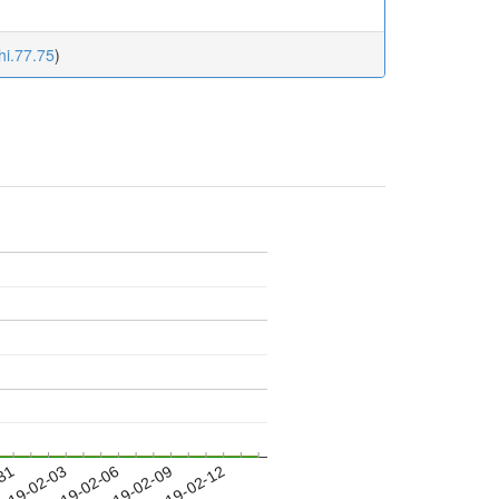
hi.77.75
)
-31
019-02-03
2019-02-06
2019-02-09
2019-02-12