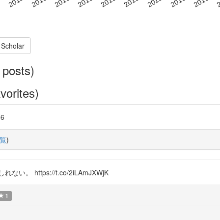
 Scholar
 posts)
vorites)
6
覧
)
https://t.co/2iLAmJXWjK
1