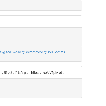
a
@sea_wead
@shirorororor
@sou_Vic123
なぁ。 https://t.co/cV5pk4b6ol