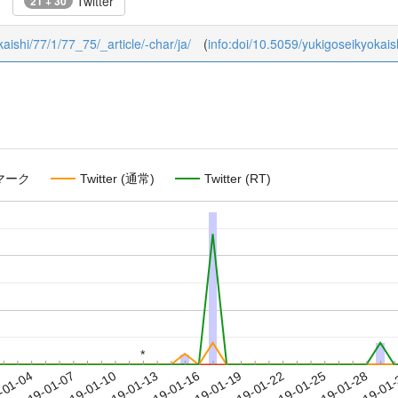
Twitter
21 + 30
kaishi/77/1/77_75/_article/-char/ja/
(
info:doi/10.5059/yukigoseikyokais
マーク
Twitter (通常)
Twitter (RT)
*
*
2019-01-25
2019-01-28
2019-01
-01-04
2
2019-01-07
2019-01-10
2019-01-13
2019-01-16
2019-01-19
2019-01-22