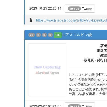
雑誌
巻号頁・発行日
参考文献数
2023-10-25 22:20:14
Twitter
20 + 93
https://www.jstage.jst.go.jp/article/yukigoseiky
L-アスコルビン酸
20
0
0
0
OA
著者
出版者
雑誌
巻号頁・発行日