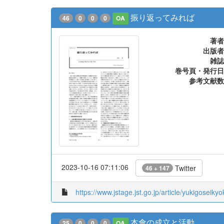
振り返ってみれば
46
0
0
0
OA
著者
出版者
雑誌
巻号頁・発行日
参考文献数
2023-10-16 07:11:06
Twitter
46 + 147
https://www.jstage.jst.go.jp/article/yukigoseikyo
本會の成立と活動
25
0
0
0
OA