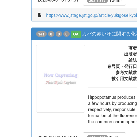
Twitter
202 + 817
https://www.jstage.jst.go.jp/article/yukigoseikyo
カバの赤い汗に関する化
141
0
0
0
OA
著者
出版者
雑誌
巻号頁・発行日
参考文献数
被引用文献数
Hippopotamus produces co
a few hours by producing
respectively, responsible
formation of the fluoreno
the common chromophore o
2023-09-28 10:59:13