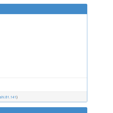
ishi.81.141
)