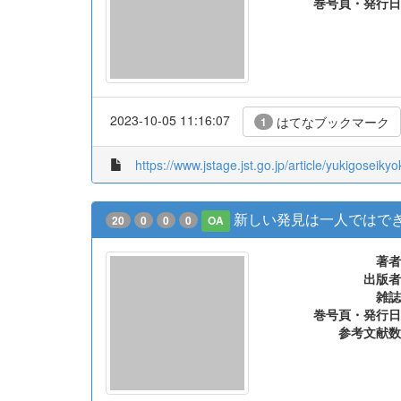
著者
出版者
雑誌
巻号頁・発行日
2023-10-05 11:16:07
はてなブックマーク
1
https://www.jstage.jst.go.jp/article/yukigoseikyo
新しい発見は一人ではで
20
0
0
0
OA
著者
出版者