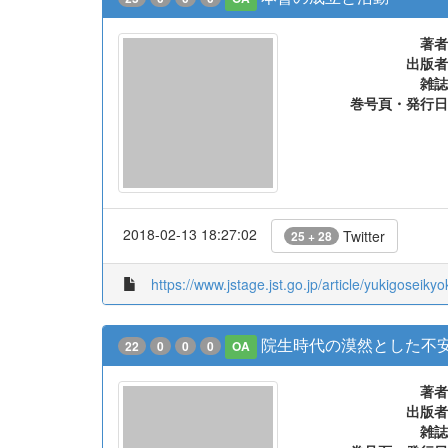
著者
出版者
雑誌
巻号頁・発行日
2018-02-13 18:27:02
Twitter
25 + 28
https://www.jstage.jst.go.jp/article/yukigoseiky
院生時代の漠然とした不
22
0
0
0
OA