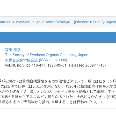
有機合成化学協会誌
(
ISSN:00379980
)
vol.58, no.5, pp.450-452, 2000-05-01 (Released:2009-11-13)
5
okaishi1943/58/5/58_5_450/_article/-char/ja/
(
info:doi/10.5059/yukigos
森田 泰彦
The Society of Synthetic Organic Chemistry, Japan
有機合成化学協会誌
(
ISSN:00379980
)
vol.48, no.5, pp.416-417, 1990-05-01 (Released:2009-11-13)