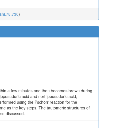
ishi.78.730
)
within a few minutes and then becomes brown during
ipposudoric acid and norhipposudoric acid,
erformed using the Pschorr reaction for the
none as the key steps. The tautomeric structures of
lso discussed.