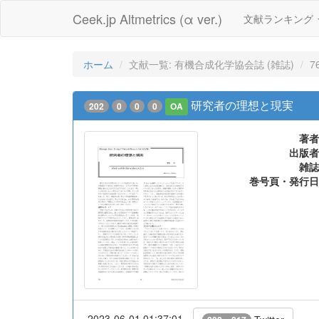
Ceek.jp Altmetrics (α ver.)
文献ランキング
ホーム
文献一覧: 有機合成化学協会誌 (雑誌)
7
研究者の理想と現実
202
0
0
0
OA
著者
出版者
雑誌
巻号頁・発行日
2023-06-01 01:37:01