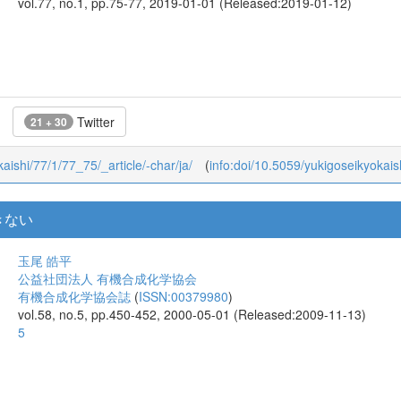
松永 茂樹
公益社団法人 有機合成化学協会
有機合成化学協会誌
(
ISSN:00379980
)
vol.77, no.1, pp.75-77, 2019-01-01 (Released:2019-01-12)
Twitter
21 + 30
kaishi/77/1/77_75/_article/-char/ja/
(
info:doi/10.5059/yukigoseikyokais
きない
玉尾 皓平
公益社団法人 有機合成化学協会