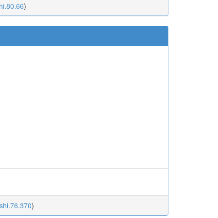
hi.80.66
)
ishi.76.370
)