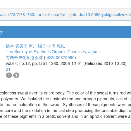
kaishi/78/7/78_730/_article/-char/ja/
(
info:doi/10.5059/yukigoseikyoka
学
橋本 貴美子
犀川 陽子
中田 雅也
The Society of Synthetic Organic Chemistry, Japan
有機合成化学協会誌
(
ISSN:00379980
)
vol.64, no.12, pp.1251-1260, 2006-12-01 (Released:2010-10-20)
21
1
3
lorless sweat over its entire body. The color of the sweat turns red 
 polymers. We isolated the unstable red and orange pigments, called h
 to the red coloration of the sweat. Syntheses of these pigments were p
ne core and the oxidation in the last step producing the unstable diqui
f these pigments in a protic solvent and in an aprotic solvent were a