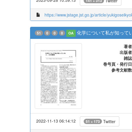
Twitter
141 + 313
https://www.jstage.jst.go.jp/article/yukigoseik
化学について私が知ってい
51
0
0
0
OA
著者
出版者
雑誌
巻号頁・発行日
参考文献数
2022-11-13 06:14:12
Twitter
51 + 173