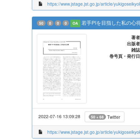
https://www.jstage.jst.go.jp/article/yukigoseikyo
若手PIを目指した私の心
50
0
0
0
OA
著者
出版者
雑誌
巻号頁・発行日
2022-07-16 13:09:28
Twitter
50 + 68
https://www.jstage.jst.go.jp/article/yukigoseikyo