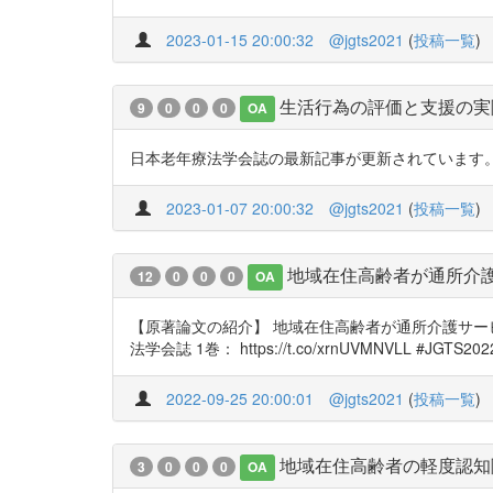
2023-01-15 20:00:32
@jgts2021
(
投稿一覧
)
生活行為の評価と支援の実
9
0
0
0
OA
日本老年療法学会誌の最新記事が更新されています。 日常生活
2023-01-07 20:00:32
@jgts2021
(
投稿一覧
)
地域在住高齢者が通所介
12
0
0
0
OA
【原著論文の紹介】 地域在住高齢者が通所介護サービスを利
法学会誌 1巻： https://t.co/xrnUVMNVLL #JGTS
2022-09-25 20:00:01
@jgts2021
(
投稿一覧
)
地域在住高齢者の軽度認知
3
0
0
0
OA