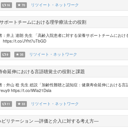
リツイート・ネットワーク
16
70
サポートチームにおける理学療法士の役割
 達朗 先生 「高齢入院患者に対する栄養サポートチームにおける理学療法士の役割
/t.co/JYht7uTbGD
リツイート・ネットワーク
9
35
康寿命延伸における言語聴覚士の役割と課題
著者：外山 稔 先生 総説「加齢性難聴と認知症：健康寿命延伸における
https://t.co/iWIa21Dsla
リツイート・ネットワーク
11
33
ハビリテーション ―評価と介入に対する考え方―