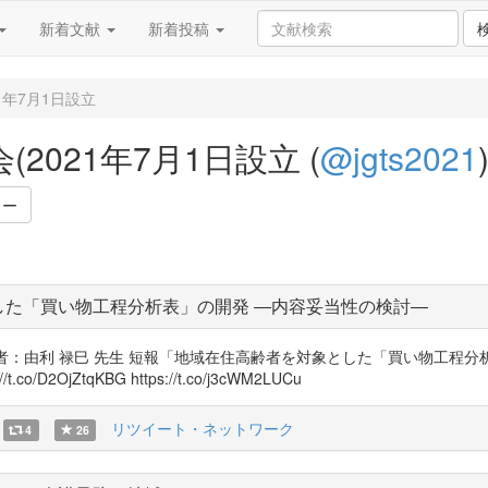
新着文献
新着投稿
1年7月1日設立
021年7月1日設立 (
@jgts2021
ワー
した「買い物工程分析表」の開発 ―内容妥当性の検討―
著者：由利 禄巳 先生 短報「地域在住高齢者を対象とした「買い物工程
OjZtqKBG https://t.co/j3cWM2LUCu
リツイート・ネットワーク
4
26