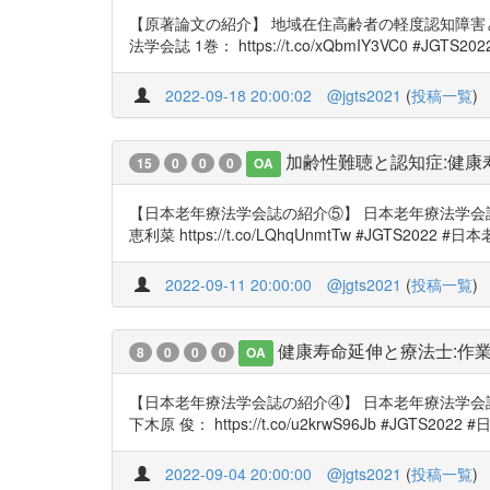
【原著論文の紹介】 地域在住高齢者の軽度認知障害と関連す
法学会誌 1巻： https://t.co/xQbmIY3VC0 #JGTS
2022-09-18 20:00:02
@jgts2021
(
投稿一覧
)
加齢性難聴と認知症:健
15
0
0
0
OA
【日本老年療法学会誌の紹介⑤】 日本老年療法学会誌 1巻 
恵利菜 https://t.co/LQhqUnmtTw #JGTS20
2022-09-11 20:00:00
@jgts2021
(
投稿一覧
)
健康寿命延伸と療法士:作業療法
8
0
0
0
OA
【日本老年療法学会誌の紹介④】 日本老年療法学会誌 1巻： 
下木原 俊： https://t.co/u2krwS96Jb #JGT
2022-09-04 20:00:00
@jgts2021
(
投稿一覧
)