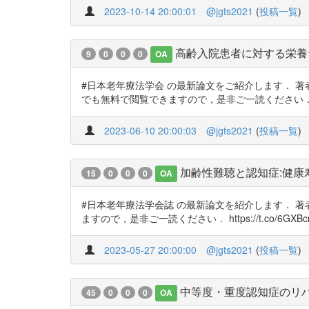
2023-10-14 20:00:01
@jgts2021
(
投稿一覧
)
高齢入院患者に対する栄養
9
0
0
0
OA
#日本老年療法学会 の最新論文をご紹介します． 著者：井上
でも無料で閲覧できますので，是非ご一読ください． https:/
2023-06-10 20:00:03
@jgts2021
(
投稿一覧
)
加齢性難聴と認知症:健
15
0
0
0
OA
#日本老年療法学会誌 の最新論文を紹介します． 
ますので，是非ご一読ください． https://t.co/6GXBcreuy9 
2023-05-27 20:00:00
@jgts2021
(
投稿一覧
)
中等度・重度認知症のリ
45
0
0
0
OA