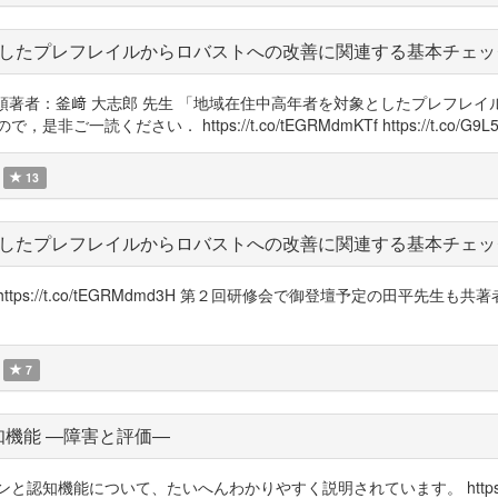
したプレフレイルからロバストへの改善に関連する基本チェッ
筆頭著者：釜﨑 大志郎 先生 「地域在住中高年者を対象としたプレフレ
さい． https://t.co/tEGRMdmKTf https://t.co/G9L5c
13
したプレフレイルからロバストへの改善に関連する基本チェッ
ps://t.co/tEGRMdmd3H 第２回研修会で御登壇予定の田平先生
7
機能 ―障害と評価―
機能について、たいへんわかりやすく説明されています。 https://t.co