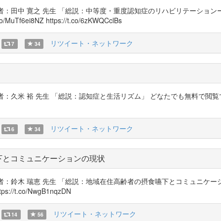
著者：田中 寛之 先生 「総説：中等度・重度認知症のリハビリテーショ
ei8NZ https://t.co/6zKWQCclBs
リツイート・ネットワーク
7
34
者：久米 裕 先生 「総説：認知症と生活リズム」 どなたでも無料で閲
リツイート・ネットワーク
6
34
下とコミュニケーションの現状
者：鈴木 瑞恵 先生 「総説：地域在住高齢者の摂食嚥下とコミュニケ
s://t.co/NwgB1nqzDN
リツイート・ネットワーク
14
56