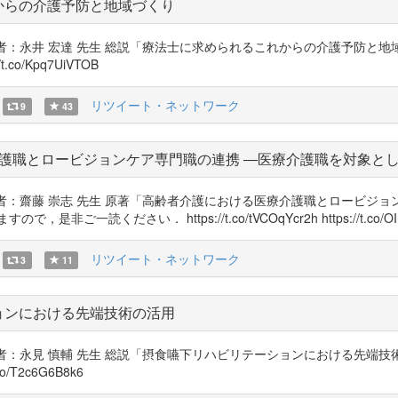
からの介護予防と地域づくり
著者：永井 宏達 先生 総説「療法士に求められるこれからの介護予防と
t.co/Kpq7UiVTOB
リツイート・ネットワーク
9
43
護職とロービジョンケア専門職の連携 ―医療介護職を対象と
著者：齋藤 崇志 先生 原著「高齢者介護における医療介護職とロービジ
ください． https://t.co/tVCOqYcr2h https://t.co/OIm
リツイート・ネットワーク
3
11
ョンにおける先端技術の活用
著者：永見 慎輔 先生 総説「摂食嚥下リハビリテーションにおける先端
co/T2c6G6B8k6