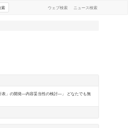
検索
ウェブ検索
ニュース検索
)
分析表」の開発―内容妥当性の検討―」 どなたでも無