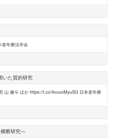
日本老年療法学会
用いた質的研究
https://t.co/9vuuoMyuSG 日本老年療
た横断研究―