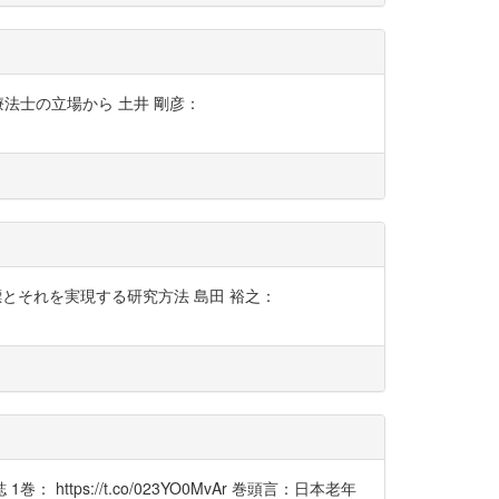
学療法士の立場から 土井 剛彦：
す目標とそれを実現する研究方法 島田 裕之：
ps://t.co/023YO0MvAr 巻頭言：日本老年