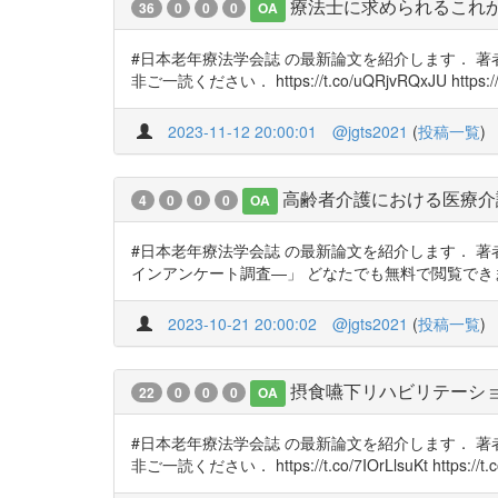
療法士に求められるこれ
36
0
0
0
OA
#日本老年療法学会誌 の最新論文を紹介します． 
非ご一読ください． https://t.co/uQRjvRQxJU https://
2023-11-12 20:00:01
@jgts2021
(
投稿一覧
)
高齢者介護における医療介
4
0
0
0
OA
#日本老年療法学会誌 の最新論文を紹介します． 
インアンケート調査―」 どなたでも無料で閲覧できますので，是非ご一読
2023-10-21 20:00:02
@jgts2021
(
投稿一覧
)
摂食嚥下リハビリテーシ
22
0
0
0
OA
#日本老年療法学会誌 の最新論文を紹介します． 
非ご一読ください． https://t.co/7IOrLlsuKt https://t.