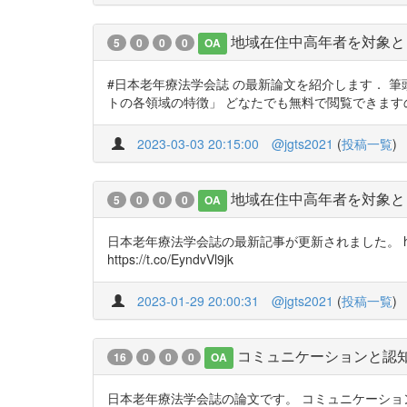
地域在住中高年者を対象と
5
0
0
0
OA
#日本老年療法学会誌 の最新論文を紹介します． 
トの各領域の特徴」 どなたでも無料で閲覧できますので，是非ご一読くだ
2023-03-03 20:15:00
@jgts2021
(
投稿一覧
)
地域在住中高年者を対象と
5
0
0
0
OA
日本老年療法学会誌の最新記事が更新されました。 htt
https://t.co/EyndvVl9jk
2023-01-29 20:00:31
@jgts2021
(
投稿一覧
)
コミュニケーションと認知
16
0
0
0
OA
日本老年療法学会誌の論文です。 コミュニケーションと認知