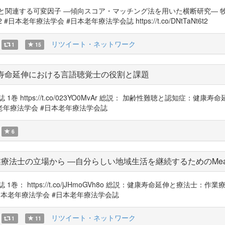
る可変因子 ―傾向スコア・マッチング法を用いた横断研究― 牧迫 飛雄馬 ら： 
2022 #日本老年療法学会 #日本老年療法学会誌 https://t.co/DNtTaNt6t2
リツイート・ネットワーク
1
15
康寿命延伸における言語聴覚士の役割と課題
https://t.co/023YO0MvAr 総説： 加齢性難聴と認知症：健
22 #日本老年療法学会 #日本老年療法学会誌
6
士の立場から ―自分らしい地域生活を継続するためのMeaningful
https://t.co/jJHmoGVh8o 総説：健康寿命延伸と療法士：作業療
S2022 #日本老年療法学会 #日本老年療法学会誌
リツイート・ネットワーク
1
11