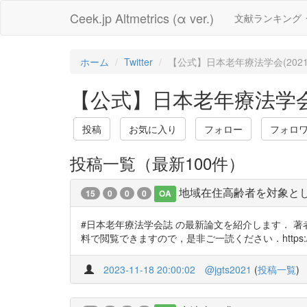
Ceek.jp Altmetrics (α ver.)
文献ランキング
ホーム
Twitter
【公式】日本老年療法学会(202
【公式】日本老年療法学会(2
投稿
お気に入り
フォロー
フォロ
投稿一覧（最新100件）
地域在住高齢者を対象と
15
0
0
0
OA
#日本老年療法学会誌 の最新論文を紹介します． 
料で閲覧できますので，是非ご一読ください．https://t.co/D2
2023-11-18 20:00:02
@jgts2021
(
投稿一覧
)