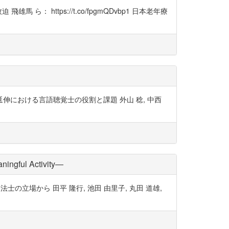
https://t.co/fpgmQDvbp1 日本老年療
康寿命延伸における言語聴覚士の役割と課題 外山 稔, 中西
 Activity―
法士の立場から 田平 隆行, 池田 由里子, 丸田 道雄,