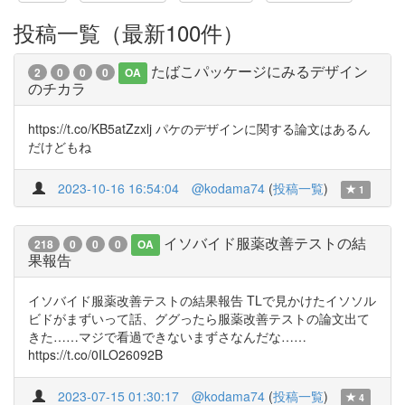
投稿一覧（最新100件）
たばこパッケージにみるデザイン
2
0
0
0
OA
のチカラ
https://t.co/KB5atZzxlj パケのデザインに関する論文はあるん
だけどもね
2023-10-16 16:54:04
@kodama74
(
投稿一覧
)
1
イソバイド服薬改善テストの結
218
0
0
0
OA
果報告
イソバイド服薬改善テストの結果報告 TLで見かけたイソソル
ビドがまずいって話、ググったら服薬改善テストの論文出て
きた……マジで看過できないまずさなんだな……
https://t.co/0ILO26092B
2023-07-15 01:30:17
@kodama74
(
投稿一覧
)
4