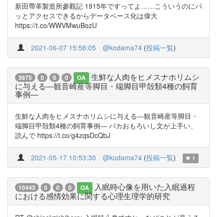
新田帶革製造所參觀記 1915年ですってよ……こういうのにパ
ッとアクセスできるからデータベース化は偉大
https://t.co/WWVMwuBozU
2021-06-07 15:58:05
@kodama74
(
投稿一覧
)
生鮮な人肉をヒメスナホリムシ
3675
0
0
0
OA
に与える―観音崎産等脚目・端脚目甲殻類4種の飼育
事例―
生鮮な人肉をヒメスナホリムシに与える―観音崎産等脚目・
端脚目甲殻類4種の飼育事例― バカおもろいし文が上手い、
読んで https://t.co/g4zqsDcQbJ
2021-05-17 10:53:30
@kodama74
(
投稿一覧
)
1
入眠時心像を用いた入眠過程
10443
0
0
0
OA
における感情効果に関する心理生理学的研究