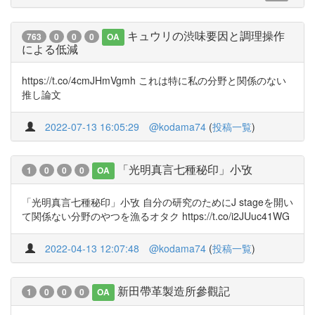
キュウリの渋味要因と調理操作
763
0
0
0
OA
による低減
https://t.co/4cmJHmVgmh これは特に私の分野と関係のない
推し論文
2022-07-13 16:05:29
@kodama74
(
投稿一覧
)
「光明真言七種秘印」小攷
1
0
0
0
OA
「光明真言七種秘印」小攷 自分の研究のためにJ stageを開い
て関係ない分野のやつを漁るオタク https://t.co/i2JUuc41WG
2022-04-13 12:07:48
@kodama74
(
投稿一覧
)
新田帶革製造所參觀記
1
0
0
0
OA