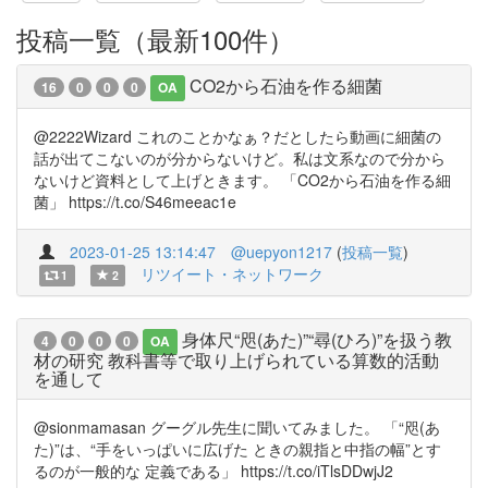
投稿一覧（最新100件）
CO2から石油を作る細菌
16
0
0
0
OA
@2222Wizard これのことかなぁ？だとしたら動画に細菌の
話が出てこないのが分からないけど。私は文系なので分から
ないけど資料として上げときます。 「CO2から石油を作る細
菌」 https://t.co/S46meeac1e
2023-01-25 13:14:47
@uepyon1217
(
投稿一覧
)
リツイート・ネットワーク
1
2
身体尺“咫(あた)”“尋(ひろ)”を扱う教
4
0
0
0
OA
材の研究 教科書等で取り上げられている算数的活動
を通して
@sionmamasan グーグル先生に聞いてみました。 「“咫(あ
た)”は、“手をいっぱいに広げた ときの親指と中指の幅”とす
るのが一般的な 定義である」 https://t.co/iTlsDDwjJ2