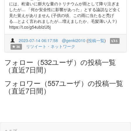
には、桁違いに膨大な量のトリチウムが雨として降り注ぎま
したが… 「何か安全性に影響があった」とする論説など全く
見た覚えがありません (子供の頃、この雨に当たると禿げ
る…とよく言われましたが…増えましたか、毛髪薄い人？)
https://t.co/g54ubIzU5j
2023-07-14 06:17:58
@genki2010
(
投稿一覧
)
5
リツイート・ネットワーク
36
フォロー（532ユーザ）の投稿一覧
（直近7日間）
フォロワー（557ユーザ）の投稿一覧
（直近7日間）
ヘルプ