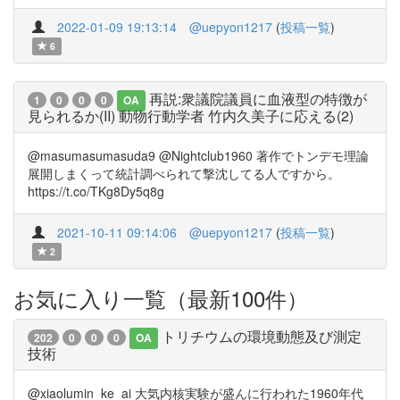
2022-01-09 19:13:14
@uepyon1217
(
投稿一覧
)
6
再説:衆議院議員に血液型の特徴が
1
0
0
0
OA
見られるか(II) 動物行動学者 竹内久美子に応える(2)
@masumasumasuda9 @Nightclub1960 著作でトンデモ理論
展開しまくって統計調べられて撃沈してる人ですから。
https://t.co/TKg8Dy5q8g
2021-10-11 09:14:06
@uepyon1217
(
投稿一覧
)
2
お気に入り一覧（最新100件）
トリチウムの環境動態及び測定
202
0
0
0
OA
技術
@xiaolumin_ke_ai 大気内核実験が盛んに行われた1960年代