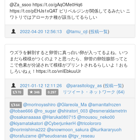
@Za_ssoo https://t.co/gAqOMe0Hq6
https://t.co/pEHJs1xQAT ビリベルジンが関係してるみたい ニ
ワトリではアローカナ種が該当してるらしい
2022-04-20 12:56:13
@tamu_oji
(
投稿一覧
)
ウズラを解剖すると卵管に真っ白い卵が入ってるよね。いつ
まだら模様がつくのよ？と思ったら、卵管の卵殻腺部ってと
こで色素が分泌されて模様がプリントされるらしいよ！おも
しろいねぇ！https://t.co/vnIEbkuuUr
2021-01-12 12:11:26
@parasitology_as
(
投稿一覧
)
リツイート・ネットワーク (64)
70
346
0.297
@morinoyashiro
@Glareola_Ma
@amanitafrozen
64
@tobae666
@ro_sugar
@shiratori_003
@esmeraldametrin
@osakanaaaaa
@Haruka080715
@mousou_neko00
@kiyamatakatori
@CyberjunkerH
@tricolororo
@norimishima222
@snowmoon_sakura
@kurikararyuoh
@torafuzame
@Pseudoanas
@tgv_reseau