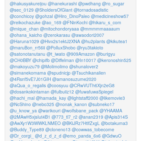
@hakusyakureijou
@hanekurashi
@pwdhang
@ro_sugar
@sec_0129
@SholdersOfGiant
@tornadosadistic
@conchicoy
@gohzal
@Hiro_DinoPaleo
@medicineshow57
@reikochazuke
@ao_169
@FNinKochi
@hikaru_s_com
@mique_chan
@mitochondoryaaa
@mmmmmaaaaum
@ohana_kaicho
@zerokarasu
@awaodori2007
@Haruna1029
@Hivx2s1ektJ2XNA
@hu2plants
@kikutea1
@maruBon_rr56ii
@PolluxShobo
@ryu3takioto
@satonotanutanu
@t_iwato
@909Amazon
@burigyu
@CH0BBY
@chipifb
@Diffelman
@In10017
@keronoshin525
@makoyuzu79
@Molimolimo
@shunalover2
@simanekomama
@spudnicjp
@Tsuchikanalien
@4Rsnf5vE7J01GIH
@amanosuzume2020
@aQua_o_regalis
@coosyuu
@CRwVUTh6Xjn2eG8
@dosankokintaman
@fulbuiiz12
@fuwafuwaSpiegel
@hachi_mal
@hamada_kay
@lightstaff2000
@likemovie3
@NcShino
@nebo325
@nonak_kanon
@subneko17
@u_know_ya
@warikouri
@wolfsbane_pack
@YHAAMA
@2MAwH5xjsIut4B1
@773_tl7_r2
@anan2319
@Apis314S
@AwXy1W3WWKLNMEO
@BKiJRz7HtlfZxgL
@botakuma3
@Buddy_Type89
@cloneno13
@cowwas_tobecome
@Dr_corgi_
@d_z_d_z_d
@emo_panda_6x6
@GdwuO