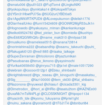
@smatu006
@pull1023
@FujiTom4
@LingkoNIKI
@tyokoputisyu
@ymktaka14
@KokopelliTokyo
@2YSm31HbwtPU7Sa
@5UG2urLYBEt0ai5
@a1AgqW93RTKPUD9
@ALovepukumon
@delish1776
@DiarrhealUnko
@fumi15424609
@GO9WQWgR53uJk1n
@Hognosedo
@hyakusyou_miman
@kankankurage
@keiko69524782
@kei_pictan_bun
@komieda
@kuohiyo
@kvE68XQGIWhQifo
@mame_maki310
@miiyaa138
@musikumo
@nameless0515
@nanana72i814
@norimishima222
@oatsandhip
@osamu_takeuchi
@puhi_
@Rakugaki0120
@red1885
@riaaka_taikage
@SuperZenraman
@tricolororo
@tyaztumikan
@Pseudoanas
@teruo_ikmono
@yayoimochi
@Yurika40658450
@ginryou715
@ja1et
@maie10517290
@siebrain
@cocoon512jp1
@Ebisu_shinbashi
@knightsbreezd
@tgv_reseau
@h_kinoguchi
@masakatsu_
@Sig________
@faz100000
@item_okt30
@Kai_shibainu
@Nazonona
@nyuwxsd
@chiasu1
@cicada3301_kig
@Dimetrodon_
@hori_ai
@HRio
@issatu2tom
@KAZNEe00
@uxaNk7mTsW4PLgt
@CLOSSKNIGHT
@hipopo1134
@hyacinth_tde
@kyomu_fukuyama
@Kyriel1ght
@nuinu_sakana
@yonamori3
@1F0J1T4
@donburi84