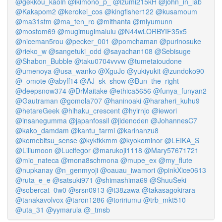
@gekkou_kaoln
@ikimono_p_
@izumi215kH
@john_in_lab
@Kakapom2
@kerokei_cos
@kingfisher122
@kusamoum
@ma31stm
@ma_ten_ro
@mithanta
@miyumunn
@mostom69
@mugimugimalulu
@N44wLORBYIF35x5
@niceman5rou
@pecker_001
@pomchaman
@purinosuke
@rieko_w
@sangetuki_odd
@sayachan108
@Sebisuge
@Shabon_Bubble
@taku0704vvvw
@tumetaioudone
@umenoya
@usa_wanko
@XguJo
@yukiyukit
@zundoko90
@_omote
@abyff14
@AJ_sk_show
@Bun_the_right
@deepsnow374
@DrMaitake
@ethica5656
@funya_funyan2
@Gautraman
@gomola707
@haninoaki
@haraheri_kuhu9
@hetareGeek
@hihaku_crescent
@hyirnjo
@iewori
@insanegumma
@japanfossil
@jidenoden
@JohannesC7
@kako_damdam
@kantu_tarmi
@karinanzu8
@komebitsu_sense
@kyktkkmm
@kyokominor
@LEIKA_S
@Liliumoon
@Lucifegor
@marukoji1118
@Mary57671721
@mio_nateca
@mona8schmona
@mupe_ex
@my_flute
@nupkanay
@n_genmyoji
@oauau_iwamori
@pinkXice0613
@ruta_e_e
@satsuki971
@shimashima69
@ShuuSeki
@sobercat_0w0
@srsn0913
@t38zawa
@takasagokirara
@tanakavolvox
@taron1286
@toririumu
@trb_mkt510
@uta_31
@yymarula
@_tmsb