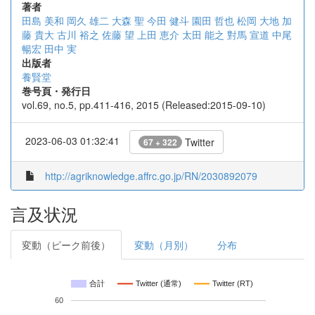
著者
田島 美和
岡久 雄二
大森 聖
今田 健斗
園田 哲也
松岡 大地
加
藤 貴大
古川 裕之
佐藤 望
上田 恵介
太田 能之
對馬 宣道
中尾
暢宏
田中 実
出版者
養賢堂
巻号頁・発行日
vol.69, no.5, pp.411-416, 2015 (Released:2015-09-10)
2023-06-03 01:32:41
Twitter
67 + 322
http://agriknowledge.affrc.go.jp/RN/2030892079
言及状況
変動（ピーク前後）
変動（月別）
分布
合計
Twitter (通常)
Twitter (RT)
60