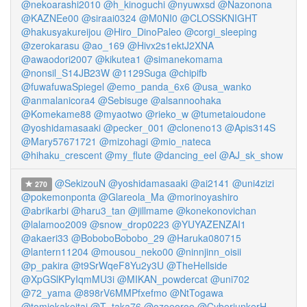
@nekoarashi2010
@h_kinoguchi
@nyuwxsd
@Nazonona
@KAZNEe00
@siraai0324
@M0NI0
@CLOSSKNIGHT
@hakusyakureijou
@Hiro_DinoPaleo
@corgi_sleeping
@zerokarasu
@ao_169
@Hivx2s1ektJ2XNA
@awaodori2007
@kikutea1
@simanekomama
@nonsil_S14JB23W
@1129Suga
@chipifb
@fuwafuwaSpiegel
@emo_panda_6x6
@usa_wanko
@anmalanicora4
@Sebisuge
@alsannoohaka
@Komekame88
@myaotwo
@rieko_w
@tumetaioudone
@yoshidamasaaki
@pecker_001
@cloneno13
@Apis314S
@Mary57671721
@mizohagi
@mio_nateca
@hihaku_crescent
@my_flute
@dancing_eel
@AJ_sk_show
@SekizouN
@yoshidamasaaki
@ai2141
@uni4zizi
270
@pokemonponta
@Glareola_Ma
@morinoyashiro
@abrikarbi
@haru3_tan
@jillmame
@konekonovichan
@lalamoo2009
@snow_drop0223
@YUYAZENZAI1
@akaeri33
@BoboboBobobo_29
@Haruka080715
@lantern11204
@mousou_neko00
@ninnjinn_oisii
@p_pakira
@t9SrWqeF8Yu2y3U
@TheHellside
@XpGSlKPyIqmMU3i
@MIKAN_powdercat
@uni702
@72_yama
@898rV6MMPfxefmo
@NtTogawa
@tomiokakeitai
@T_taka76
@ozoeoroo
@CyberjunkerH