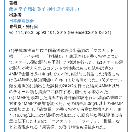
著者
飯塚 幸子
磯谷 敦子
神田 涼子
藤井 力
出版者
日本醸造協会
巻号頁・発行日
vol.114, no.2, pp.93-101, 2019 (Released:2019-06-21)
(1)平成26酒造年度全国新酒鑑評会出品酒の「マスカット
様」,「ライチ様」,「柑橘様」と表現される香り特性につい
て,チオール類の関与を予測した検討を行った。(2)チオール類
の関与が考えられるコメントや指摘のあった試料25点の
4MMP含量は,5~14ng/Lで,いずれも以前に報告した清酒にお
ける4MMPの検知閾値(1.2ng/L)よりも高かった。(3)チオール
類を選択的に抽出した試料のGC/Oを行った結果,4MMP以外
のチオール類も清酒中に存在する可能性が示唆された。
(4)4MMPを添加した清酒の官能評価試験を行い,清酒の香味に
対する4MMPの影響を調べた。その結果,8.0ng/L以上の4MMP
の添加により,「硫黄系」の香り特性が有意に増強された。ま
た,16.0ng/L以上の4MMPの添加により,総合的な香味評価は有
意に低下したものの,「マスカット」,「ライチ」,「柑橘」な
どと表現される「果実様」の香り特性も増強された。