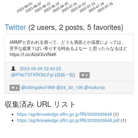
2023-07-19
2023-06-01
2023-06-19
2023-07-07
2023-07-25
2023-06-07
2023-06-25
2023-07-13
2023-06-13
2023-07-01
Twitter
(2 users, 2 posts, 5 favorites)
4MMPと言われる酒って、どうも酒器とか温度によっては、
苦手な硫黄？ぽい香りする時あるよなー と思ったらなるほど
https://t.co/A2drXxVN4K
2023-06-29 22:42:23
@IFNzTSTKRO6LFgI
(
投稿一覧
)
4
@tobingakoi1989
@24_30_106
@rockonjo
3
収集済み URL リスト
https://agriknowledge.affrc.go.jp/RN/2030926648
(1)
https://agriknowledge.affrc.go.jp/RN/2030926648.pdf
(1)