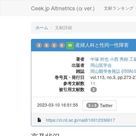
Ceek.jp Altmetrics (α ver.)
文献ランキング
ホーム
文献詳細
産婦人科と性同一性障害
3
0
0
0
IR
著者
中塚 幹也
小西 秀樹
工
出版者
岡山医学会
雑誌
岡山醫學會雜誌
(
ISSN:
巻号頁・発行日
vol.113, no.3, pp.273-
参考文献数
11
被引用文献数
3
2023-03-10 16:51:55
Twitter
3 + 5
https://ci.nii.ac.jp/naid/10012336617