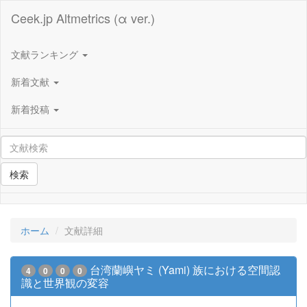
Ceek.jp Altmetrics (α ver.)
文献ランキング
新着文献
新着投稿
検索
ホーム
文献詳細
台湾蘭嶼ヤミ (Yami) 族における空間認
4
0
0
0
識と世界観の変容