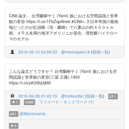
CiNii 論文 - 台湾蘭嶼ヤミ (Yami) 族における空間認識と世界
観の変容 https://t.co/1FbZqpAhe6 #CiNii←大日本帝国の最南
端だったのが紅頭嶼（現・蘭嶼）で八重山の約４００ｋｍ
南、４千人未満の海洋アボリジニが居住。理想郷パイテロー
マのモデル
2016-06-10 04:59:53
@marineplex14
(
投稿一覧
)
こんな論文どうですか？ 台湾蘭嶼ヤミ (Yami) 族における空
間認識と世界観の変容(三冨 正隆),1993
https://t.co/pK3I8q3jkM
2016-06-08 01:45:19
@ronbuntter
(
投稿一覧
)
1
リツイート・ネットワーク (1)
1
0.000
@Akinomama
1
0