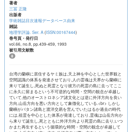
著者
三冨 正隆
出版者
学術雑誌目次速報データベース由来
雑誌
地理学評論. Ser. A
(
ISSN:00167444
)
巻号頁・発行日
vol.66, no.8, pp.439-459, 1993
被引用文献数
8
台湾の蘭嶼に居住するヤミ族は,天上神を中心とした世界観と
空間認識の体系を発達させており,人の霊魂は天界から蘭嶼に
来りて誕生し,死ぬと死霊となり彼方の死霊の島に去ってここ
に永久に留まるという不可逆的な時間・空間の観念が卓越し
ていて,他のオーストロネシア諸文化とは逆に外洋方向を良い
方向,山岳方向を悪い方向として象徴化している.<br> しかし
蘭嶼がバタン諸島と渡洋交易を営んでいたはるか過去の時代
には,祖霊を中心とした体系が発達しており,霊魂は山岳方向か
ら来りて誕生し,死とともに外洋方向より死霊の島に去り,いつ
かまた再生するという循環的な時間・空間の観念が卓越して