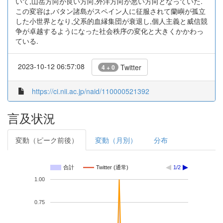
いて,山岳方向が良い方向,外洋方向が悪い方向となっていた.
この変容は,バタン諸島がスペイン人に征服されて蘭嶼が孤立
した小世界となり,父系的血縁集団が衰退し,個人主義と威信競
争が卓越するようになった社会秩序の変化と大きくかかわっ
ている.
2023-10-12 06:57:08
Twitter
4 + 0
https://ci.nii.ac.jp/naid/110000521392
言及状況
変動（ピーク前後）
変動（月別）
分布
合計
Twitter (通常)
1/2
1.00
0.75