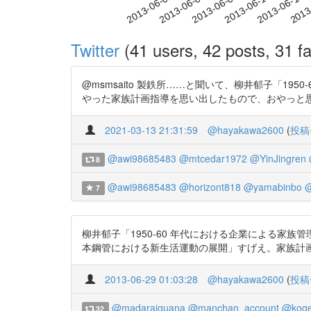
2013-06-07
2013-06-10
2013-06-13
2013
2013-06-01
2013-06-04
Twitter
(41 users, 42 posts, 31 fa
@msmsaito 製鉄所……と聞いて、柳井郁子「19
やった家族計画指導を思い出したもので、おやっと思いました。 h
2021-03-13 21:31:59
@hayakawa2600
(
投稿
@awi98685483
@mtcedar1972
@YinJingren
8
@awi98685483
@horizont818
@yamabinbo
@
7
柳井郁子「1950-60 年代における企業による家族管理 : 
本鋼管における新生活運動の展開」すげえ。家族計
2013-06-29 01:03:28
@hayakawa2600
(
投稿
@madaraiguana
@manchan_account
@kog
32