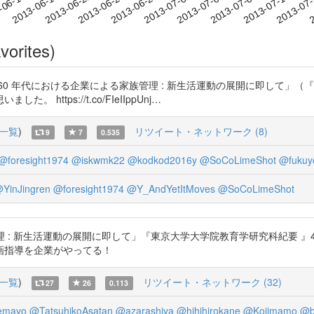
2013-07-07
2013-07-10
2013-07
-06-16
2
2013-06-19
2013-06-22
2013-06-25
2013-06-28
2013-07-01
2013-07-04
vorites)
50-60 年代における企業による家族管理 : 新生活運動の展開に即して」
ttps://t.co/FIeIIppUnj…
一覧
)
リツイート・ネットワーク (8)
9
7
0.535
@foresight1974
@iskwmk22
@kodkod2016y
@SoCoLimeShot
@fukuy
YinJingren
@foresight1974
@Y_AndYetItMoves
@SoCoLimeShot
新生活運動の展開に即して」『東京大学大学院教育学研究科紀要 』41, 107-115
画指導を企業がやってる！
一覧
)
リツイート・ネットワーク (32)
27
26
0.113
emayo
@TatsuhikoAsatan
@azarashiya
@hihihirokane
@Kojimamo
@b