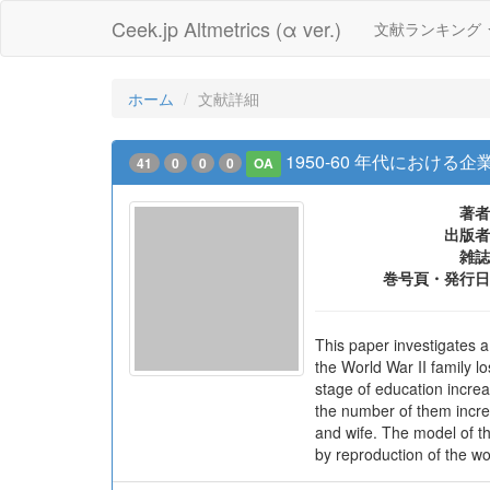
Ceek.jp Altmetrics (α ver.)
文献ランキング
ホーム
文献詳細
1950-60 年代におけ
41
0
0
0
OA
著者
出版者
雑誌
巻号頁・発行日
This paper investigates a
the World War II family lo
stage of education increa
the number of them incre
and wife. The model of th
by reproduction of the wo