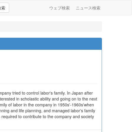
検索
ウェブ検索
ニュース検索
ny tried to control labor's family. In Japan after
terested in scholastic ability and going on to the next
amily of labor in the company in 1950s'-1960s'when
ning and life planning, and managed labor's family
s required to contribute to the company and society