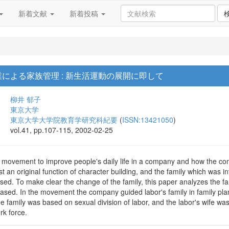
新着文献
新着投稿
る企業による家族管理 : 新生活運動の展開に即して
柳井 郁子
東京大学
東京大学大学院教育学研究科紀要
(
ISSN:13421050
)
vol.41, pp.107-115, 2002-02-25
 movement to improve people's daily life in a company and how the compa
st an original function of character building, and the family which was in
sed. To make clear the change of the family, this paper analyzes the f
ased. In the movement the company guided labor's family in family plan
e family was based on sexual division of labor, and the labor's wife wa
rk force.