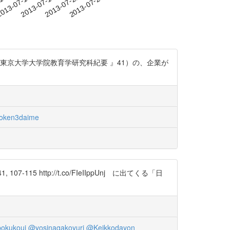
-13
013-07-16
2013-07-19
2013-07-22
2013-07-25
（『東京大学大学院教育学研究科紀要 』41）の、企業が
oken3daime
 http://t.co/FIeIIppUnj に出てくる「日
okukoui
@yosinagakoyuri
@Keikkodayon