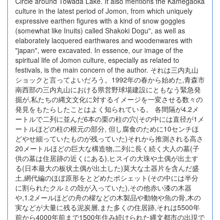
Circle around Towada Lake. It also mentions the Kamegaoka
culture in the latest period of Jomon, from which uniquely
expressive earthen figures with a kind of snow goggles
(somewhat like Inuits) called Shakoki Dogu", as well as
elaborately lacquered earthwares and woodenwares with
"japan", were excavated. In essence, our image of the
spiritual life of Jomon culture, especially as related to
festivals, is the main concern of the author. それは三内丸山
ショックと言ってよいだろう。1992年の春から始めた,青森市
南西部の三内丸山における県営野球場建設にともなう緊急発
掘が,私たちの縄文文化に対するイメージを一変させる数々の
発見をもたらしたことはよく知られている。 各間隔が4.2メ
ートルで二列に並んだ6本の栗の柱の穴(その中には直径が1メ
ートルほどの柱の根元の部分, 但し腐食のために10センチほ
どやせ細っていたものが残っていた)それから推測される高さ
20メートルほどの巨大な構造物,二列に長く続く大人の墓(子
供の墓は住居跡の近くにある),ヒスイの大珠や土偶が出土す
る(日本最大の板状土偶が出土した)莫大な土器片を含んだ盛
土,網代編のほぼ原形をとどめたポシェット(その中には半分
に割られたクルミの殻が入っていた),その他赤い漆の木器
や,1.2メールほどの舟の櫂などの木製品や動物や魚の骨,木の
実などが大量に残る泥炭層,また多くの住居跡,それは5500年
前から4000年前まで1500年住み続けられた縄文都市の出現で