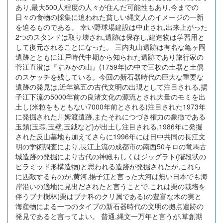
あり,最大500人程度の人々が住んだ可能性もあり,今までの
日々の食物の採集に追われた貧しい縄文人のイメージの一新
を迫るものである。 幸い野球場建設は中止され,出来上がった
2つのスタンドは取り壊され,遺跡は保存し,建造物は学習用と
して復元されることになった。 三内丸山遺跡は有名な亀ヶ岡
遺跡とともに江戸時代中期から知られた遺跡であり旅行家の
菅江直澄は『すみかの山』(1759年)の中で三枚の土器と土偶
のスケッチを残している。今回の新石器時代の巨大な重要な
遺跡の発見は,近年第五の古代文明の出現として注目される,揚
子江下流の5000年前の良渚文化の源流とされ大量のモミを出
土し(米粒をもともない7000年前とされる)注目された1973年
に発掘された川姆渡遺跡,またそれにつづき権力の象徴である
玉類(玉琮,玉壁,玉鉞など)が出土し注目される,1986年に発掘
された反山墓地も加えてさらに1996年には日中共同の長江文
明の学術調査により,長江上流の成都市の南西50キロの竜馬古
城造跡の発掘により古代の神殿もしくはジッグラト(階段状の
ピラミッド形構造物)と思われる造跡が発掘されたが,これら
に匹敵するものが,黄河,揚子江と言った大河は無い日本でも海
岸沿いの適地に見出だされたと言うことで,これは栗の栽培を
伴うブナ樹林(栗はブナ科のクリ属である)の豊富な木の実と
海産物による一つのタイプの新石器時代の文明の拠点遺跡の
発見であると言ってよい。 普通,縄文一万年と言うが,草創期