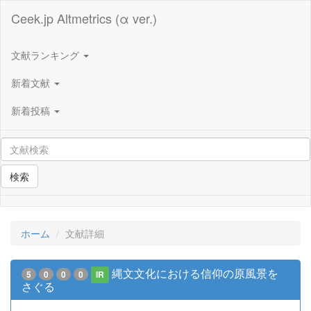
Ceek.jp Altmetrics (α ver.)
文献ランキング
新着文献
新着投稿
検索
ホーム
文献詳細
縄文文化における信仰の原風景を
5
0
0
0
IR
さぐる