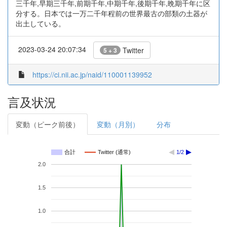
三千年,早期三千年,前期千年,中期千年,後期千年,晩期千年に区
分する。日本では一万二千年程前の世界最古の部類の土器が
出土している。
2023-03-24 20:07:34
Twitter
5 + 3
https://ci.nii.ac.jp/naid/110001139952
言及状況
変動（ピーク前後）
変動（月別）
分布
合計
Twitter (通常)
1/2
2.0
1.5
1.0