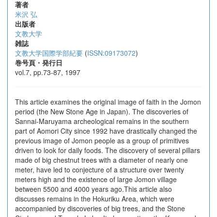
著者
米沢 弘
出版者
文教大学
雑誌
文教大学国際学部紀要
(
ISSN:09173072
)
巻号頁・発行日
vol.7, pp.73-87, 1997
This article examines the original image of faith in the Jomon
period (the New Stone Age in Japan). The discoveries of
Sannai-Maruyama archeological remains in the southern
part of Aomori City since 1992 have drastically changed the
previous image of Jomon people as a group of primitives
driven to look for daily foods. The discovery of several pillars
made of big chestnut trees with a diameter of nearly one
meter, have led to conjecture of a structure over twenty
meters high and the existence of large Jomon village
between 5500 and 4000 years ago.This article also
discusses remains in the Hokuriku Area, which were
accompanied by discoveries of big trees, and the Stone