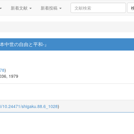
新着文献
新着投稿
本中世の自由と平和-』
78
)
1036, 1979
oi/10.24471/shigaku.88.6_1028
)