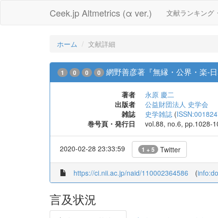
Ceek.jp Altmetrics (α ver.)
文献ランキング
ホーム
文献詳細
網野善彦著『無縁・公界・楽-日
1
0
0
0
著者
永原 慶二
出版者
公益財団法人 史学会
雑誌
史学雑誌
(
ISSN:001824
巻号頁・発行日
vol.88, no.6, pp.1028-
2020-02-28 23:33:59
Twitter
1 + 5
https://ci.nii.ac.jp/naid/110002364586
(
info:d
言及状況