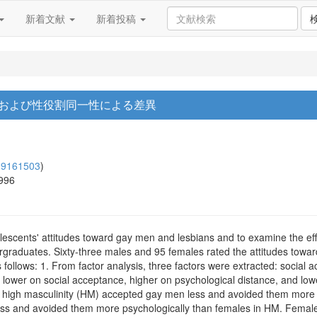
新着文献
新着投稿
性および性役割同一性による差異
09161503
)
1996
olescents' attitudes toward gay men and lesbians and to examine the eff
graduates. Sixty-three males and 95 females rated the attitudes towa
 follows: 1. From factor analysis, three factors were extracted: social 
lower on social acceptance, higher on psychological distance, and lowe
n high masculinity (HM) accepted gay men less and avoided them more p
ss and avoided them more psychologically than females in HM. Female