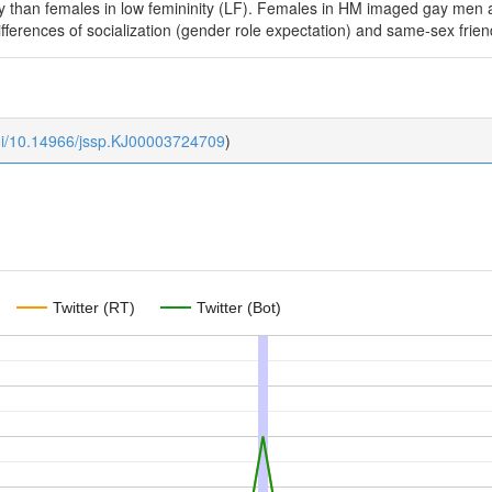
y than females in low femininity (LF). Females in HM imaged gay men a
fferences of socialization (gender role expectation) and same-sex frien
oi/10.14966/jssp.KJ00003724709
)
Twitter (RT)
Twitter (Bot)