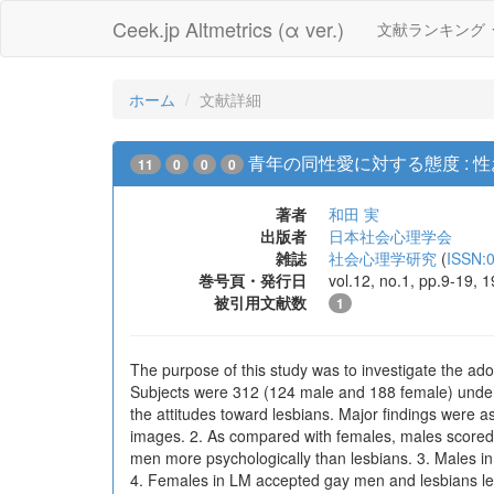
Ceek.jp Altmetrics (α ver.)
文献ランキング
ホーム
文献詳細
青年の同性愛に対する態度 : 
11
0
0
0
著者
和田 実
出版者
日本社会心理学会
雑誌
社会心理学研究
(
ISSN:
巻号頁・発行日
vol.12, no.1, pp.9-19, 
被引用文献数
1
The purpose of this study was to investigate the ad
Subjects were 312 (124 male and 188 female) under
the attitudes toward lesbians. Major findings were as
images. 2. As compared with females, males scored 
men more psychologically than lesbians. 3. Males i
4. Females in LM accepted gay men and lesbians le