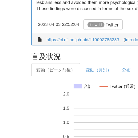
lesbians less and avoided them more psychologicall
These findings were discussed in terms of the sex di
2023-04-03 22:52:04
Twitter
11 + 11
https://ci.nii.ac.jp/naid/110002785283
(
info:d
言及状況
変動（ピーク前後）
変動（月別）
分布
合計
Twitter (通常)
2.0
1.5
1.0
0.5