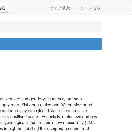
検索
ウェブ検索
ニュース検索
ects of sex and gender-role identity on them.
rd gay men. Sixty-one males and 93 females rated
acceptance, psychological distance, and positive
r on positive images. Especially, males avoided gay
sychologically than males in low masculinity (LM).
s in high femininity (HF) accepted gay men and